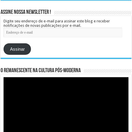
Assine Nossa Newsletter !
Digite seu endereço de e-mail para assinar este blog e receber
notificações de novas publicações por e-mail.
Endereço
de
e-
mail
Assinar
O remanescente na cultura pós-moderna