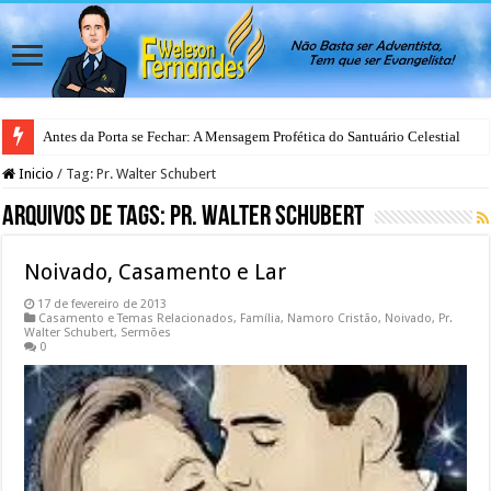
Antes da Porta se Fechar: A Mensagem Profética do Santuário Celestial
Inicio
/
Tag:
Pr. Walter Schubert
Arquivos de Tags:
Pr. Walter Schubert
Noivado, Casamento e Lar
17 de fevereiro de 2013
Casamento e Temas Relacionados
,
Família
,
Namoro Cristão
,
Noivado
,
Pr.
Walter Schubert
,
Sermões
0