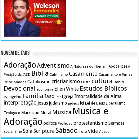
Nuvem de Tags
Adoração
Adventismo
Apocalipse
A Natureza do Homem
A
Biblia
Casamento
Calvinismo
Casamento e Temas
Posição da IASD
cultura
cristianismo
Catolicismo
Relacionados
Cristo
Daniel
Devocional
Estudos Bíblicos
Ellen White
economia
Família
Iasd
Imortalidade da Alma
Igreja
evangelho
Icar
interpretação
Jesus
judaismo
lei
Lei de Deus
judeus
Liberalismo
Musica e
Musica
Marxismo
Moral
Teológico
Adoração
protestantismo
política
Sermões
Profecias
Sábado
Sola Scriptura
vida
Torá
socialismo
Videos