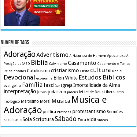
Nuvem de Tags
Adoração
Adventismo
Apocalipse
A Natureza do Homem
A
Biblia
Casamento
Calvinismo
Casamento e Temas
Posição da IASD
cultura
cristianismo
Catolicismo
Relacionados
Cristo
Daniel
Devocional
Estudos Bíblicos
Ellen White
economia
Família
Iasd
Imortalidade da Alma
Igreja
evangelho
Icar
interpretação
Jesus
judaismo
lei
Lei de Deus
judeus
Liberalismo
Musica e
Musica
Marxismo
Moral
Teológico
Adoração
protestantismo
política
Sermões
Profecias
Sábado
Sola Scriptura
vida
Torá
socialismo
Videos