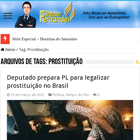
Série Especial – Doutrina do Santuário
Inicio
/
Tag:
Prostituição
Arquivos de Tags:
Prostituição
Deputado prepara PL para legalizar
prostituição no Brasil
15 de março de 2012
Politica
,
Tempo do Fim
0