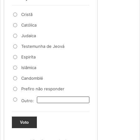
Cristã
Católica
Judaica
Testemunha de Jeová
Espiríta
Islâmica
Candomblé
Prefiro não responder
Outro:
Voto