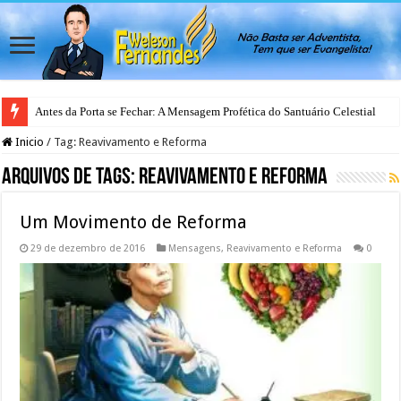
Antes da Porta se Fechar: A Mensagem Profética do Santuário Celestial
Inicio
/
Tag:
Reavivamento e Reforma
Arquivos de Tags:
Reavivamento e Reforma
Um Movimento de Reforma
29 de dezembro de 2016
Mensagens
,
Reavivamento e Reforma
0