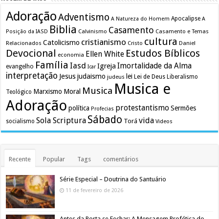
Adoração
Adventismo
Apocalipse
A Natureza do Homem
A
Biblia
Casamento
Calvinismo
Casamento e Temas
Posição da IASD
cultura
cristianismo
Catolicismo
Relacionados
Cristo
Daniel
Devocional
Estudos Bíblicos
Ellen White
economia
Família
Iasd
Imortalidade da Alma
Igreja
evangelho
Icar
interpretação
Jesus
judaismo
lei
Lei de Deus
judeus
Liberalismo
Musica e
Musica
Marxismo
Moral
Teológico
Adoração
protestantismo
política
Sermões
Profecias
Sábado
Sola Scriptura
vida
Torá
socialismo
Videos
Recente
Popular
Tags
comentários
Série Especial – Doutrina do Santuário
11 de fevereiro de 2026
Antes da Porta se Fechar: A Mensagem Profética do