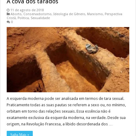
A cova dos tarados
11 de agosto de 2018
Aborto
,
Conservadorismo
,
Ideologia de Gênero
,
Marxismo
,
Perspectiva
Cristã
,
Politica
,
Sexualidade
0
A esquerda moderna pode ser analisada em termos de tara sexual.
Praticamente todas as suas pautas se referem a sexo ou, no mínimo,
orbitam em torno das relações sexuais. Essa essência não é
exatamente exclusiva da esquerda moderna, na verdade. Desde sua
origem, na Revolução Francesa, a libido desordenada dos …
Saiba Mais »