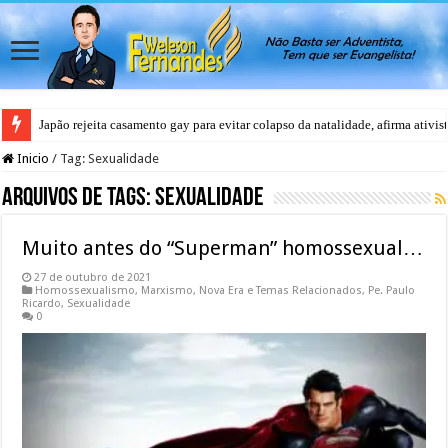
Japão rejeita casamento gay para evitar colapso da natalidade, afirma ativis
Inicio
/
Tag:
Sexualidade
Arquivos de Tags:
Sexualidade
Muito antes do “Superman” homossexual…
27 de outubro de 2021
Homossexualismo
,
Marxismo
,
Nova Era e Temas Relacionados
,
Pe. Paulo
Ricardo
,
Sexualidade
0