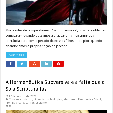
Muito antes de o Super-homem “sair do armário”, nossos problemas
começaram quando passamos a praticar uma indiscriminada
tolerância para com o pecado de nossos filhos — ou pior: quando
abandonamos a própria noção de pecado.
Saiba Mais »
A Hermenêutica Subversiva e a falta que o
Sola Scriptura faz
17 de agosto de 2021
Conservadorismo
,
Liberalismo Teológico
,
Marxismo
,
Perspectiva Cristã
,
Prof. Davi Caldas
,
Progressismo
0