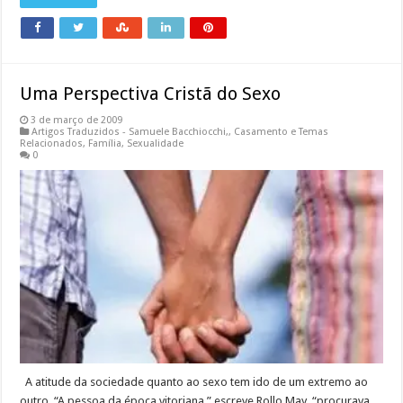
Uma Perspectiva Cristã do Sexo
3 de março de 2009
Artigos Traduzidos - Samuele Bacchiocchi,
,
Casamento e Temas
Relacionados
,
Família
,
Sexualidade
0
A atitude da sociedade quanto ao sexo tem ido de um extremo ao
outro. “A pessoa da época vitoriana,” escreve Rollo May, “procurava