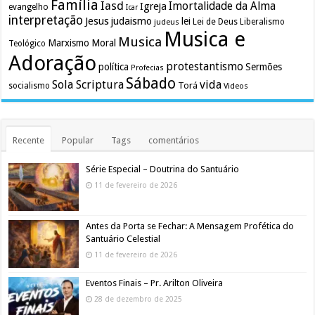
Família
Iasd
Imortalidade da Alma
Igreja
evangelho
Icar
interpretação
Jesus
judaismo
lei
Lei de Deus
judeus
Liberalismo
Musica e
Musica
Marxismo
Moral
Teológico
Adoração
protestantismo
política
Sermões
Profecias
Sábado
Sola Scriptura
vida
Torá
socialismo
Videos
Recente
Popular
Tags
comentários
Série Especial – Doutrina do Santuário
11 de fevereiro de 2026
Antes da Porta se Fechar: A Mensagem Profética do
Santuário Celestial
11 de fevereiro de 2026
Eventos Finais – Pr. Arilton Oliveira
28 de dezembro de 2025