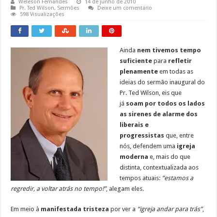
Weleson Fernandes
14 de junho de 2010
Pr. Ted Wilson
,
Sermões
Deixe um comentário
598 Visualizações
Ainda
nem tivemos tempo
suficiente
para
refletir
plenamente
em todas as
ideias do sermão inaugural do
Pr. Ted Wilson, eis que
já
soam por todos os lados
as sirenes de alarme dos
liberais e
progressistas
que, entre
nós, defendem uma
igreja
moderna
e, mais do que
distinta, contextualizada aos
tempos atuais:
“estamos a
regredir, a voltar atrás no tempo!”
, alegam eles.
Em meio à
manifestada tristeza
por ver a
“igreja andar para trás”
,