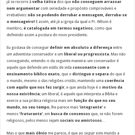
já se recorre à
velha tática
dos que
não conseguem arrazoar
nem argumentar
com seriedade e propósito comprováveis e
irrebatíveis:
não se podendo derrubar a mensagem, derruba-se
o mensageiro!
E assim, até já a igreja da qual o Pr. Wilson é
membro,
é catalogada em termos negativos
, como que
definindo assim a postura do novo presidente.
Eu gostava de conseguir
definir em absoluto a diferença
entre
um adventista conservador e um
liberal ou progressista
. Mas não
conseguindo, entendo-o da seguinte maneira: um conservador é
aquele que defende um estilo de vida
consonante com o
ensinamento bíblico exato
, que o
distingue e separa
do que é
o mundo, mesmo o das religiões cristãs, mantendo uma
coerência
com aquilo que nos fez surgir
, e que ainda hoje é o
motivo da
nossa existência
; um liberal, é aquele que interpreta a Bíblia e
exerce a sua prática religiosa mais em
função do que no seu
mundo, no seu tempo
, lhe parece mais
‘integrante’
e
menos
‘fraturante’
, em
busca de consensos
que, se não forem
religiosos, pelos menos sejam
sociais ou amistosos
…
Mas o que
mais óbvio
me parece, é que ao seguir este mundo a