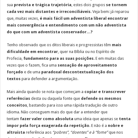
sua
prevista e trágica trajetória
, estes dois grupos
se tornem
cada vez mais distantes e irreconciliáveis
. Veja bem: já reparou
que, muitas vezes,
é mais fácil um adventista liberal encontrar
mais convergência e entendimento com um não adventista
do que com um adventista conservador…?
Tenho observado que os ditos liberais e progressistas têm
mais
dificuldade em encontrar
, quer na Bíblia ou no Espírito de
Profecia,
fundamento para as suas posições
. E em muitas das
vezes que o fazem, fica uma
sensação de aproveitamento
forçado
e de uma
paradoxal descontextualização dos
textos
para defender a argumentação.
Mais ainda quando se nota que começam a
copiar e transcrever
referências
desta ou daquela fonte que
defende os mesmos
conceitos
, bastando para isso uma rápida tradução de outro
idioma. Não conseguem mais do que dar a entender que
tentam
fazer valer como absoluta
uma ideia que apenas se
tenta
impor pela força exagerada da repetição
. E não é a
nobre e
altruísta
referência aos
“pobres”, “doentes” e à “fome”
que nos