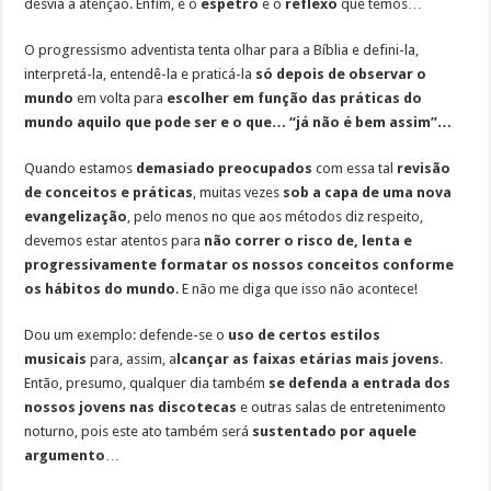
desvia a atenção. Enfim, é o
espetro
e o
reflexo
que temos…
O progressismo adventista tenta olhar para a Bíblia e defini-la,
interpretá-la, entendê-la e praticá-la
só depois de observar o
mundo
em volta para
escolher em função das práticas do
mundo aquilo que pode ser e o que… “já não é bem assim”…
Quando estamos
demasiado preocupados
com essa tal
revisão
de conceitos e práticas
, muitas vezes
sob a capa de uma nova
evangelização
, pelo menos no que aos métodos diz respeito,
devemos estar atentos para
não correr o risco de, lenta e
progressivamente formatar os nossos conceitos conforme
os hábitos do mundo
. E não me diga que isso não acontece!
Dou um exemplo: defende-se o
uso de certos estilos
musicais
para, assim, a
lcançar as faixas etárias mais jovens
.
Então, presumo, qualquer dia também
se defenda a entrada dos
nossos jovens nas discotecas
e outras salas de entretenimento
noturno, pois este ato também será
sustentado por aquele
argumento
…