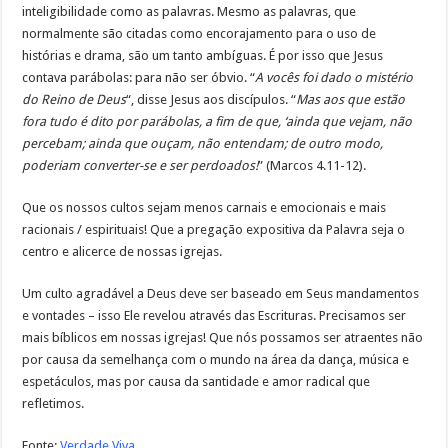
inteligibilidade como as palavras. Mesmo as palavras, que
normalmente são citadas como encorajamento para o uso de
histórias e drama, são um tanto ambíguas. É por isso que Jesus
contava parábolas: para não ser óbvio. “
A vocês foi dado o mistério
do Reino de Deus
“, disse Jesus aos discípulos. “
Mas aos que estão
fora tudo é dito por parábolas, a fim de que, ‘ainda que vejam, não
percebam; ainda que ouçam, não entendam; de outro modo,
poderiam converter-se e ser perdoados!
” (Marcos 4.11-12).
Que os nossos cultos sejam menos carnais e emocionais e mais
racionais / espirituais! Que a pregação expositiva da Palavra seja o
centro e alicerce de nossas igrejas.
Um culto agradável a Deus deve ser baseado em Seus mandamentos
e vontades – isso Ele revelou através das Escrituras. Precisamos ser
mais bíblicos em nossas igrejas! Que nós possamos ser atraentes não
por causa da semelhança com o mundo na área da dança, música e
espetáculos, mas por causa da santidade e amor radical que
refletimos.
Fonte:
Verdade Viva