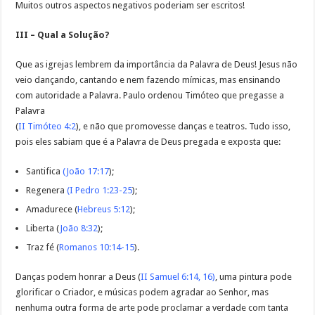
Muitos outros aspectos negativos poderiam ser escritos!
III – Qual a Solução?
Que as igrejas lembrem da importância da Palavra de Deus! Jesus não
veio dançando, cantando e nem fazendo mímicas, mas ensinando
com autoridade a Palavra. Paulo ordenou Timóteo que pregasse a
Palavra
(
II Timóteo 4:2
), e não que promovesse danças e teatros. Tudo isso,
pois eles sabiam que é a Palavra de Deus pregada e exposta que:
Santifica
(
João 17:17
);
Regenera
(
I Pedro 1:23-25
);
Amadurece (
Hebreus 5:12
);
Liberta (
João 8:32
);
Traz fé (
Romanos 10:14-15
).
Danças podem honrar a Deus (
II Samuel 6:14, 16
)
, uma pintura pode
glorificar o Criador, e músicas podem agradar ao Senhor, mas
nenhuma outra forma de arte pode proclamar a verdade com tanta