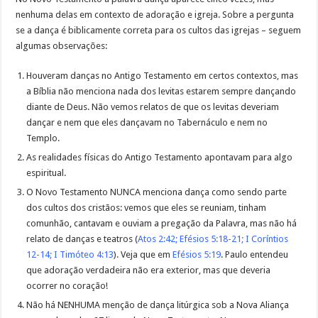
nenhuma delas em contexto de adoração e igreja. Sobre a pergunta
se a dança é biblicamente correta para os cultos das igrejas – seguem
algumas observações:
Houveram danças no Antigo Testamento em certos contextos, mas
a Bíblia não menciona nada dos levitas estarem sempre dançando
diante de Deus. Não vemos relatos de que os levitas deveriam
dançar e nem que eles dançavam no Tabernáculo e nem no
Templo.
As realidades físicas do Antigo Testamento apontavam para algo
espiritual.
O Novo Testamento NUNCA menciona dança como sendo parte
dos cultos dos cristãos: vemos que eles se reuniam, tinham
comunhão, cantavam e ouviam a pregação da Palavra, mas não há
relato de danças e teatros (
Atos 2:42
;
Efésios 5:18-21
;
I Coríntios
12-14
;
I Timóteo 4:13
). Veja que em
Efésios 5:19
. Paulo entendeu
que adoração verdadeira não era exterior, mas que deveria
ocorrer no coração!
Não há NENHUMA menção de dança litúrgica sob a Nova Aliança