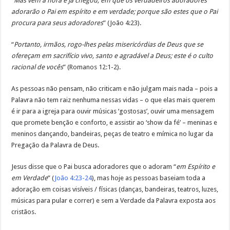
“
Mas vem a hora e já chegou, em que os verdadeiros adoradores
adorarão o Pai em espírito e em verdade; porque são estes que o Pai
procura para seus adoradores
” (João 4:23).
“
Portanto, irmãos, rogo-lhes pelas misericórdias de Deus que se
ofereçam em sacrifício vivo, santo e agradável a Deus; este é o culto
racional de vocês
” (Romanos 12:1-2).
As pessoas não pensam, não criticam e não julgam mais nada – pois a
Palavra não tem raiz nenhuma nessas vidas – o que elas mais querem
é ir para a igreja para ouvir músicas ‘gostosas’, ouvir uma mensagem
que promete benção e conforto, e assistir ao ‘show da fé’ – meninas e
meninos dançando, bandeiras, peças de teatro e mímica no lugar da
Pregação da Palavra de Deus.
Jesus disse que o Pai busca adoradores que o adoram “
em Espírito e
em Verdade
” (
João 4:23-24
), mas hoje as pessoas baseiam toda a
adoração em coisas visíveis / físicas (danças, bandeiras, teatros, luzes,
músicas para pular e correr) e sem a Verdade da Palavra exposta aos
cristãos.