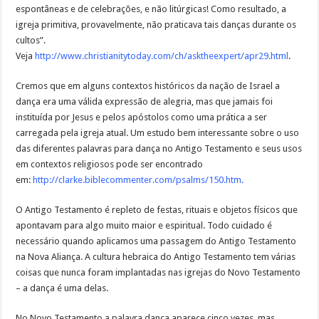
espontâneas e de celebrações, e não litúrgicas! Como resultado, a
igreja primitiva, provavelmente, não praticava tais danças durante os
cultos”.
Veja
http://www.christianitytoday.com/ch/asktheexpert/apr29.html
.
Cremos que em alguns contextos históricos da nação de Israel a
dança era uma válida expressão de alegria, mas que jamais foi
instituída por Jesus e pelos apóstolos como uma prática a ser
carregada pela igreja atual. Um estudo bem interessante sobre o uso
das diferentes palavras para dança no Antigo Testamento e seus usos
em contextos religiosos pode ser encontrado
em:
http://clarke.biblecommenter.com/psalms/150.htm
.
O Antigo Testamento é repleto de festas, rituais e objetos físicos que
apontavam para algo muito maior e espiritual. Todo cuidado é
necessário quando aplicamos uma passagem do Antigo Testamento
na Nova Aliança. A cultura hebraica do Antigo Testamento tem várias
coisas que nunca foram implantadas nas igrejas do Novo Testamento
– a dança é uma delas.
No Novo Testamento a palavra dança aparece cinco vezes, mas