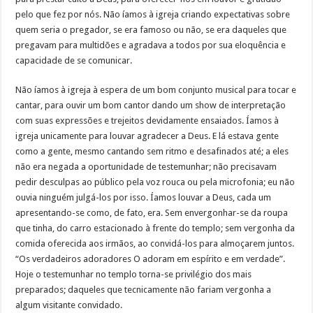
pelo que fez por nós. Não íamos à igreja criando expectativas sobre
quem seria o pregador, se era famoso ou não, se era daqueles que
pregavam para multidões e agradava a todos por sua eloquência e
capacidade de se comunicar.
Não íamos à igreja à espera de um bom conjunto musical para tocar e
cantar, para ouvir um bom cantor dando um show de interpretação
com suas expressões e trejeitos devidamente ensaiados. Íamos à
igreja unicamente para louvar agradecer a Deus. E lá estava gente
como a gente, mesmo cantando sem ritmo e desafinados até; a eles
não era negada a oportunidade de testemunhar; não precisavam
pedir desculpas ao público pela voz rouca ou pela microfonia; eu não
ouvia ninguém julgá-los por isso. Íamos louvar a Deus, cada um
apresentando-se como, de fato, era. Sem envergonhar-se da roupa
que tinha, do carro estacionado à frente do templo; sem vergonha da
comida oferecida aos irmãos, ao convidá-los para almoçarem juntos.
“Os verdadeiros adoradores O adoram em espírito e em verdade”.
Hoje o testemunhar no templo torna-se privilégio dos mais
preparados; daqueles que tecnicamente não fariam vergonha a
algum visitante convidado.