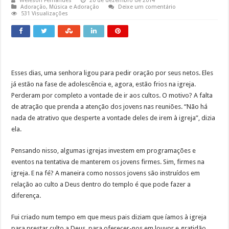
Weleson Fernandes
20 de dezembro de 2014
Adoração
,
Música e Adoração
Deixe um comentário
531 Visualizações
Esses dias, uma senhora ligou para pedir oração por seus netos. Eles
já estão na fase de adolescência e, agora, estão frios na igreja.
Perderam por completo a vontade de ir aos cultos. O motivo? A falta
de atração que prenda a atenção dos jovens nas reuniões. “Não há
nada de atrativo que desperte a vontade deles de irem à igreja”, dizia
ela.
Pensando nisso, algumas igrejas investem em programações e
eventos na tentativa de manterem os jovens firmes. Sim, firmes na
igreja. E na fé? A maneira como nossos jovens são instruídos em
relação ao culto a Deus dentro do templo é que pode fazer a
diferença.
Fui criado num tempo em que meus pais diziam que íamos à igreja
para prestar culto a Deus, para oferecer-nos em louvor e gratidão