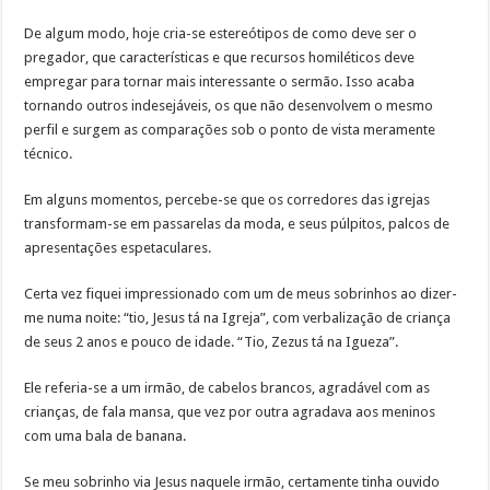
De algum modo, hoje cria-se estereótipos de como deve ser o
pregador, que características e que recursos homiléticos deve
empregar para tornar mais interessante o sermão. Isso acaba
tornando outros indesejáveis, os que não desenvolvem o mesmo
perfil e surgem as comparações sob o ponto de vista meramente
técnico.
Em alguns momentos, percebe-se que os corredores das igrejas
transformam-se em passarelas da moda, e seus púlpitos, palcos de
apresentações espetaculares.
Certa vez fiquei impressionado com um de meus sobrinhos ao dizer-
me numa noite: “tio, Jesus tá na Igreja”, com verbalização de criança
de seus 2 anos e pouco de idade. “Tio, Zezus tá na Igueza”.
Ele referia-se a um irmão, de cabelos brancos, agradável com as
crianças, de fala mansa, que vez por outra agradava aos meninos
com uma bala de banana.
Se meu sobrinho via Jesus naquele irmão, certamente tinha ouvido