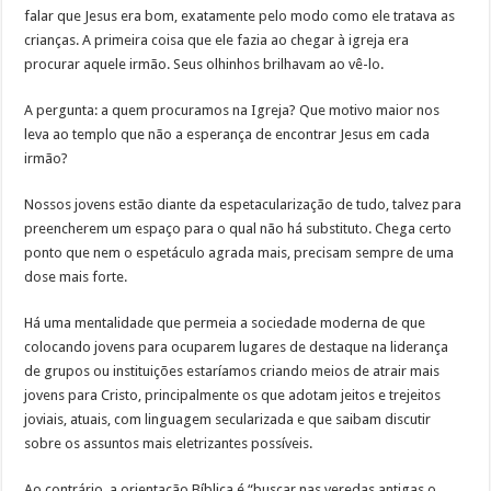
falar que Jesus era bom, exatamente pelo modo como ele tratava as
crianças. A primeira coisa que ele fazia ao chegar à igreja era
procurar aquele irmão. Seus olhinhos brilhavam ao vê-lo.
A pergunta: a quem procuramos na Igreja? Que motivo maior nos
leva ao templo que não a esperança de encontrar Jesus em cada
irmão?
Nossos jovens estão diante da espetacularização de tudo, talvez para
preencherem um espaço para o qual não há substituto. Chega certo
ponto que nem o espetáculo agrada mais, precisam sempre de uma
dose mais forte.
Há uma mentalidade que permeia a sociedade moderna de que
colocando jovens para ocuparem lugares de destaque na liderança
de grupos ou instituições estaríamos criando meios de atrair mais
jovens para Cristo, principalmente os que adotam jeitos e trejeitos
joviais, atuais, com linguagem secularizada e que saibam discutir
sobre os assuntos mais eletrizantes possíveis.
Ao contrário, a orientação Bíblica é “buscar nas veredas antigas o