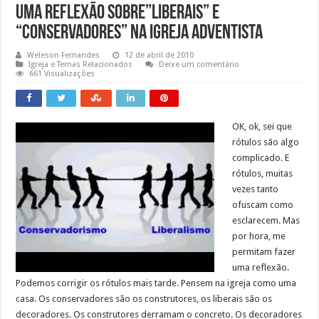
Uma Reflexão Sobre”Liberais” e
“Conservadores” na Igreja Adventista
Weleson Fernandes
12 de abril de 2010
Igreja e Temas Relacionados
Deixe um comentário
661 Visualizações
OK, ok, sei que
rótulos são algo
complicado. E
rótulos, muitas
vezes tanto
ofuscam como
esclarecem. Mas
por hora, me
permitam fazer
uma reflexão.
Podemos corrigir os rótulos mais tarde. Pensem na igreja como uma
casa. Os conservadores são os construtores, os liberais são os
decoradores. Os construtores derramam o concreto. Os decoradores