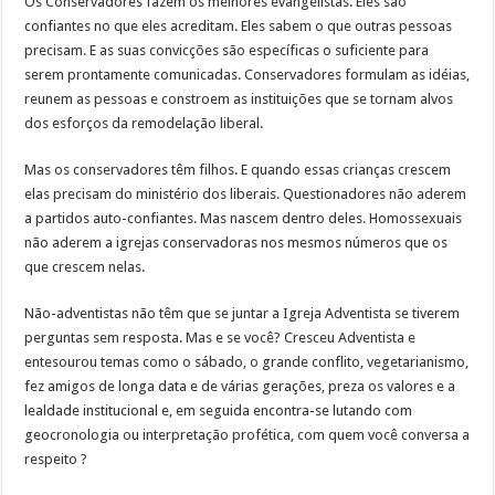
Os Conservadores fazem os melhores evangelistas. Eles são
confiantes no que eles acreditam. Eles sabem o que outras pessoas
precisam. E as suas convicções são específicas o suficiente para
serem prontamente comunicadas. Conservadores formulam as idéias,
reunem as pessoas e constroem as instituições que se tornam alvos
dos esforços da remodelação liberal.
Mas os conservadores têm filhos. E quando essas crianças crescem
elas precisam do ministério dos liberais. Questionadores não aderem
a partidos auto-confiantes. Mas nascem dentro deles. Homossexuais
não aderem a igrejas conservadoras nos mesmos números que os
que crescem nelas.
Não-adventistas não têm que se juntar a Igreja Adventista se tiverem
perguntas sem resposta. Mas e se você? Cresceu Adventista e
entesourou temas como o sábado, o grande conflito, vegetarianismo,
fez amigos de longa data e de várias gerações, preza os valores e a
lealdade institucional e, em seguida encontra-se lutando com
geocronologia ou interpretação profética, com quem você conversa a
respeito ?