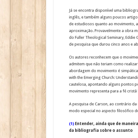
Já se encontra disponível uma bibliog
inglês, e também alguns poucos artigos
de estudiosos quanto ao movimento, a
aproximação. Provavelmente a obra ma
do Fuller Theological Seminary, Eddie 
de pesquisa que durou cinco anos e ab
Os autores reconhecem que o moviment
admitem que não teriam como realizar
abordagem do movimento é simpática e
with the Emerging Church: Understand
cautelosa, apontando alguns pontos po
movimento representa para a fé cristã b
A pesquisa de Carson, ao contrário da 
modo especial no aspecto filosófico do
(1)
Entender, ainda que de maneira
da bibliografia sobre o assunto