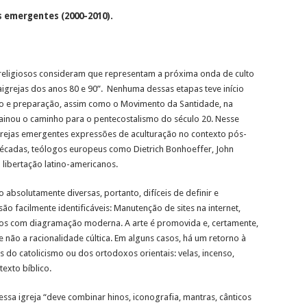
s emergentes (2000-2010).
 religiosos consideram que representam a próxima onda de culto
grejas dos anos 80 e 90”. Nenhuma dessas etapas teve início
o e preparação, assim como o Movimento da Santidade, na
ainou o caminho para o pentecostalismo do século 20. Nesse
grejas emergentes expressões de aculturação no contexto pós-
cadas, teólogos europeus como Dietrich Bonhoeffer, John
 libertação latino-americanos.
bsolutamente diversas, portanto, difíceis de definir e
são facilmente identificáveis: Manutenção de sites na internet,
os com diagramação moderna. A arte é promovida e, certamente,
 não a racionalidade cúltica. Em alguns casos, há um retorno à
s do catolicismo ou dos ortodoxos orientais: velas, incenso,
exto bíblico.
essa igreja “deve combinar hinos, iconografia, mantras, cânticos