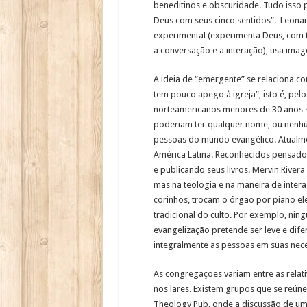
beneditinos e obscuridade. Tudo isso
Deus com seus cinco sentidos”. Leonard
experimental (experimenta Deus, com t
a conversação e a interação), usa image
A ideia de “emergente” se relaciona c
tem pouco apego à igreja”, isto é, pelo
norteamericanos menores de 30 anos se
poderiam ter qualquer nome, ou nenhu
pessoas do mundo evangélico. Atualm
América Latina. Reconhecidos pensado
e publicando seus livros. Mervin Rive
mas na teologia e na maneira de interag
corinhos, trocam o órgão por piano el
tradicional do culto. Por exemplo, nin
evangelização pretende ser leve e dife
integralmente as pessoas em suas neces
As congregações variam entre as rela
nos lares. Existem grupos que se reú
Theology Pub, onde a discussão de um 