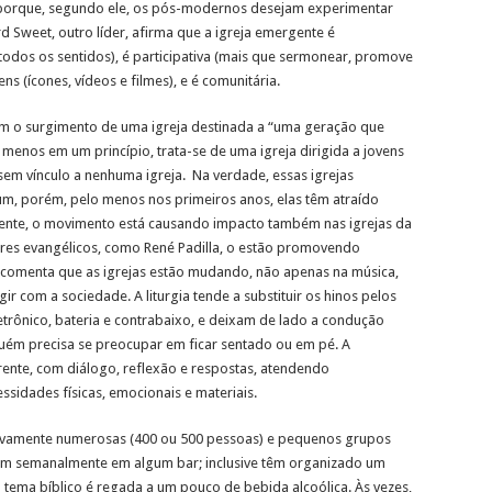
 porque, segundo ele, os pós-modernos desejam experimentar
 Sweet, outro líder, afirma que a igreja emergente é
odos os sentidos), é participativa (mais que sermonear, promove
ns (ícones, vídeos e filmes), e é comunitária.
om o surgimento de uma igreja destinada a “uma geração que
 menos em um princípio, trata-se de uma igreja dirigida a jovens
m vínculo a nenhuma igreja. Na verdade, essas igrejas
m, porém, pelo menos nos primeiros anos, elas têm atraído
ente, o movimento está causando impacto também nas igrejas da
res evangélicos, como René Padilla, o estão promovendo
ra comenta que as igrejas estão mudando, não apenas na música,
ir com a sociedade. A liturgia tende a substituir os hinos pelos
etrônico, bateria e contrabaixo, e deixam de lado a condução
guém precisa se preocupar em ficar sentado ou em pé. A
rente, com diálogo, reflexão e respostas, atendendo
sidades físicas, emocionais e materiais.
tivamente numerosas (400 ou 500 pessoas) e pequenos grupos
nem semanalmente em algum bar; inclusive têm organizado um
tema bíblico é regada a um pouco de bebida alcoólica. Às vezes,