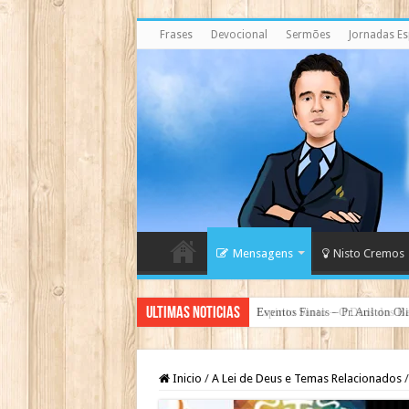
Frases
Devocional
Sermões
Jornadas Esp
Mensagens
Nisto Cremos
Ultimas Noticias
Espirito Santo – O Deus dos Ba
Inicio
/
A Lei de Deus e Temas Relacionados
/