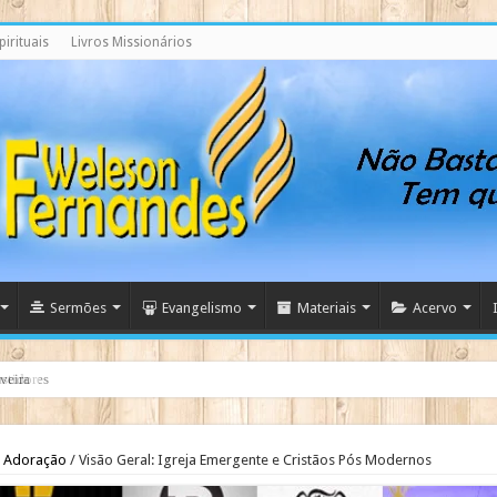
irituais
Livros Missionários
Sermões
Evangelismo
Materiais
Acervo
stidores
Adoração
/
Visão Geral: Igreja Emergente e Cristãos Pós Modernos