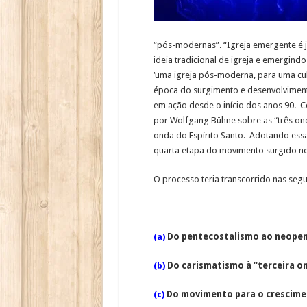
“pós-modernas”. “Igreja emergente é j
ideia tradicional de igreja e emergin
‘uma igreja pós-moderna, para uma cul
época do surgimento e desenvolvimen
em ação desde o início dos anos 90. Co
por Wolfgang Bühne sobre as “três onda
onda do Espírito Santo. Adotando ess
quarta etapa do movimento surgido no 
O processo teria transcorrido nas segu
(a)
Do pentecostalismo ao neopen
(b)
Do carismatismo à “terceira on
(c)
Do movimento para o cresciment