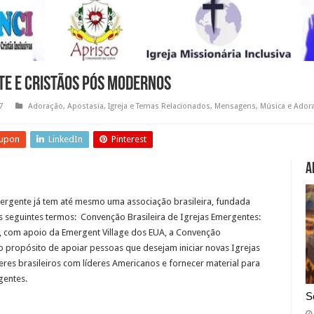
te e Cristãos Pós Modernos
7
Adoração
,
Apostasia
,
Igreja e Temas Relacionados
,
Mensagens
,
Música e Ador
upon
LinkedIn
Pinterest
A
gente já tem até mesmo uma associação brasileira, fundada
 seguintes termos: Convenção Brasileira de Igrejas Emergentes:
06, com apoio da Emergent Village dos EUA, a Convenção
o propósito de apoiar pessoas que desejam iniciar novas Igrejas
deres brasileiros com líderes Americanos e fornecer material para
gentes.
S