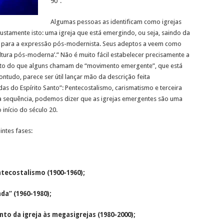
90”.
Algumas pessoas as identificam como igrejas
ustamente isto: uma igreja que está emergindo, ou seja, saindo da
do para a expressão pós-modernista. Seus adeptos a veem como
tura pós-moderna’.” Não é muito fácil estabelecer precisamente a
to do que alguns chamam de “movimento emergente”, que está
ntudo, parece ser útil lançar mão da descrição feita
s do Espírito Santo”: Pentecostalismo, carismatismo e terceira
a sequência, podemos dizer que as igrejas emergentes são uma
início do século 20.
intes fases:
tecostalismo (1900-1960);
da” (1960-1980);
o da igreja às megasigrejas (1980-2000);