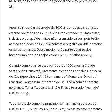
na Terra, desolada e destruída (Apocalipse 20:5; Jeremias 4:23-
28).
Após, se iniciará um período de 1000 anos nos quais os justos
estarão “de férias no Céu”. Lá, eles irão entender muitas coisas,
inclusive o porquê de muitos não terem sido salvos, pois terão
acesso aos livros do Céu que contêm o registro da vida de todos
os seres humanos. Desse modo, farão parte do juízo dos
homens ímpios e dos anjos caídos (ler 1 Coríntios 6:2 e 3).
Quando completar-se esse período de 1000 anos, a Cidade
Santa onde Deus está, juntamente com todos os salvos, descerá
do Céu (Apocalipse 21:1-3) em cima do “Monte das Oliveiras”
(Zacarias 14:4); assim, a morada de Deus será com os homens
no planeta Terra (Apocalipse 21:2 e 3), que terá sido “recriado”
(Isaías 65:17).
Tudo será belo como no princípio, sem a mancha do pecado
(Isaías 11:6-9, 65:21, 25, 66:22 e 23, etc). Nesse mesmo momento