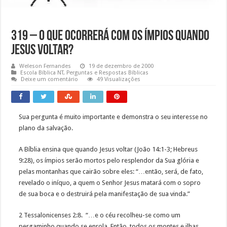
319 – O que ocorrerá com os ímpios quando
Jesus voltar?
Weleson Fernandes
19 de dezembro de 2000
Escola Bíblica NT
,
Perguntas e Respostas Bíblicas
Deixe um comentário
49 Visualizações
Sua pergunta é muito importante e demonstra o seu interesse no
plano da salvação.
A Bíblia ensina que quando Jesus voltar (João 14:1-3; Hebreus
9:28), os ímpios serão mortos pelo resplendor da Sua glória e
pelas montanhas que cairão sobre eles: “…então, será, de fato,
revelado o iníquo, a quem o Senhor Jesus matará com o sopro
de sua boca e o destruirá pela manifestação de sua vinda.”
2 Tessalonicenses 2:8. “…e o céu recolheu-se como um
pergaminho quando se enrola. Então, todos os montes e ilhas