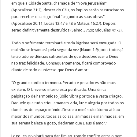
em que a Cidade Santa, chamada de “Nova Jerusalém”
(Apocalipse 21:2), descer do Céu, os ímpios serão ressuscitados
para receber o castigo final “segundo as suas obras”
(Apocalipse 20:11; Lucas 12:47 e 48 e Mateus 16:27). Depois
serão definitivamente destruídos (Salmo 37:20; Miquéias 4:1-3).
Todo o sofrimento terminará e toda lágrima será enxugada. O
mal não se levantará pela segunda vez (Naum 1:9), pois todos já
terão tido evidências suficientes de que desobedecer a Deus
não traz felicidade. Consequentemente, ficará comprovado
diante de todo o universo que Deus é amor:
“O grande conflito terminou. Pecado e pecadores não mais
existem. O Universo inteiro está purificado. Uma única
palpitação de harmonioso júbilo vibra por toda a vasta criação.
Daquele que tudo criou emanam vida, luz e alegria por todos os
domínios do espaço infinito. Desde o minúsculo átomo até ao
maior dos mundos, todas as coisas, animadas e inanimadas, em
sua serena beleza e gozo, declaram que Deus é amor.”
Logo Jesus voltará para dar fim ao grande conflito entre o bem