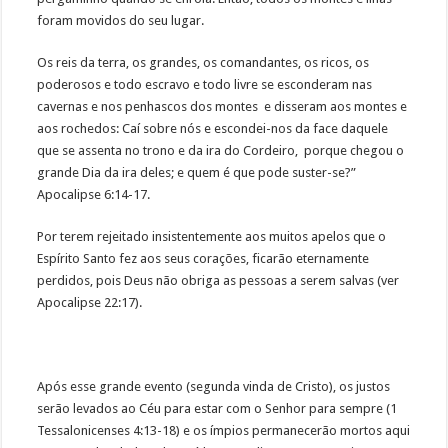
foram movidos do seu lugar.
Os reis da terra, os grandes, os comandantes, os ricos, os
poderosos e todo escravo e todo livre se esconderam nas
cavernas e nos penhascos dos montes e disseram aos montes e
aos rochedos: Caí sobre nós e escondei-nos da face daquele
que se assenta no trono e da ira do Cordeiro, porque chegou o
grande Dia da ira deles; e quem é que pode suster-se?”
Apocalipse 6:14-17.
Por terem rejeitado insistentemente aos muitos apelos que o
Espírito Santo fez aos seus corações, ficarão eternamente
perdidos, pois Deus não obriga as pessoas a serem salvas (ver
Apocalipse 22:17).
Após esse grande evento (segunda vinda de Cristo), os justos
serão levados ao Céu para estar com o Senhor para sempre (1
Tessalonicenses 4:13-18) e os ímpios permanecerão mortos aqui