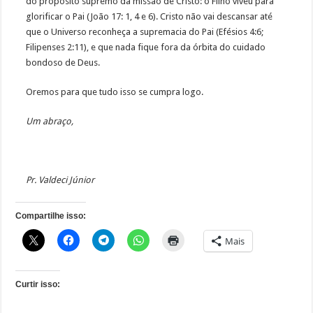
do propósito supremo da missão de Cristo: o Filho viveu para
glorificar o Pai (João 17: 1, 4 e 6). Cristo não vai descansar até
que o Universo reconheça a supremacia do Pai (Efésios 4:6;
Filipenses 2:11), e que nada fique fora da órbita do cuidado
bondoso de Deus.
Oremos para que tudo isso se cumpra logo.
Um abraço,
Pr. Valdeci Júnior
Compartilhe isso:
Mais
Curtir isso: