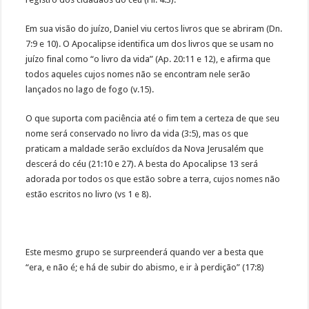
Em sua visão do juízo, Daniel viu certos livros que se abriram (Dn.
7:9 e 10). O Apocalipse identifica um dos livros que se usam no
juízo final como “o livro da vida” (Ap. 20:11 e 12), e afirma que
todos aqueles cujos nomes não se encontram nele serão
lançados no lago de fogo (v.15).
O que suporta com paciência até o fim tem a certeza de que seu
nome será conservado no livro da vida (3:5), mas os que
praticam a maldade serão excluídos da Nova Jerusalém que
descerá do céu (21:10 e 27). A besta do Apocalipse 13 será
adorada por todos os que estão sobre a terra, cujos nomes não
estão escritos no livro (vs 1 e 8).
Este mesmo grupo se surpreenderá quando ver a besta que
“era, e não é; e há de subir do abismo, e ir à perdição” (17:8)