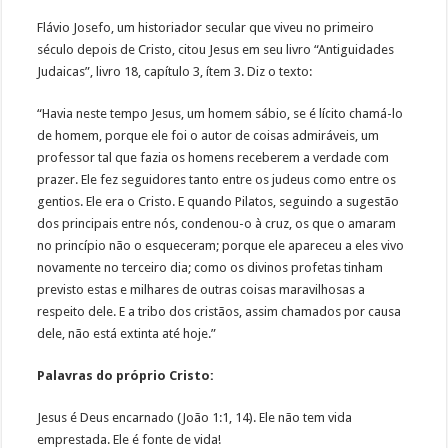
Flávio Josefo, um historiador secular que viveu no primeiro
século depois de Cristo, citou Jesus em seu livro “Antiguidades
Judaicas”, livro 18, capítulo 3, ítem 3. Diz o texto:
“Havia neste tempo Jesus, um homem sábio, se é lícito chamá-lo
de homem, porque ele foi o autor de coisas admiráveis, um
professor tal que fazia os homens receberem a verdade com
prazer. Ele fez seguidores tanto entre os judeus como entre os
gentios. Ele era o Cristo. E quando Pilatos, seguindo a sugestão
dos principais entre nós, condenou-o à cruz, os que o amaram
no princípio não o esqueceram; porque ele apareceu a eles vivo
novamente no terceiro dia; como os divinos profetas tinham
previsto estas e milhares de outras coisas maravilhosas a
respeito dele. E a tribo dos cristãos, assim chamados por causa
dele, não está extinta até hoje.”
Palavras do próprio Cristo:
Jesus é Deus encarnado (João 1:1, 14). Ele não tem vida
emprestada. Ele é fonte de vida!