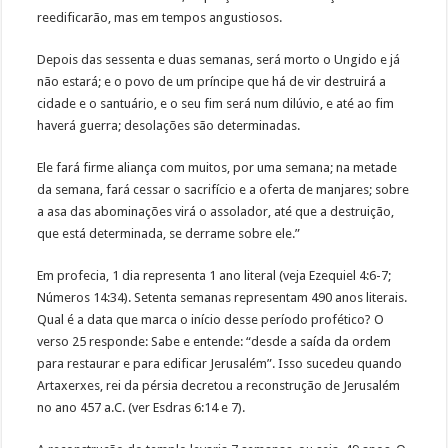
reedificarão, mas em tempos angustiosos.
Depois das sessenta e duas semanas, será morto o Ungido e já
não estará; e o povo de um príncipe que há de vir destruirá a
cidade e o santuário, e o seu fim será num dilúvio, e até ao fim
haverá guerra; desolações são determinadas.
Ele fará firme aliança com muitos, por uma semana; na metade
da semana, fará cessar o sacrifício e a oferta de manjares; sobre
a asa das abominações virá o assolador, até que a destruição,
que está determinada, se derrame sobre ele.”
Em profecia, 1 dia representa 1 ano literal (veja Ezequiel 4:6-7;
Números 14:34). Setenta semanas representam 490 anos literais.
Qual é a data que marca o início desse período profético? O
verso 25 responde: Sabe e entende: “desde a saída da ordem
para restaurar e para edificar Jerusalém”. Isso sucedeu quando
Artaxerxes, rei da pérsia decretou a reconstrução de Jerusalém
no ano 457 a.C. (ver Esdras 6:14 e 7).