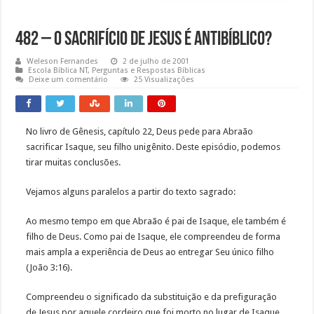
482 – O sacrifício de Jesus é antibíblico?
Weleson Fernandes
2 de julho de 2001
Escola Bíblica NT
,
Perguntas e Respostas Bíblicas
Deixe um comentário
25 Visualizações
No livro de Gênesis, capítulo 22, Deus pede para Abraão
sacrificar Isaque, seu filho unigênito. Deste episódio, podemos
tirar muitas conclusões.
Vejamos alguns paralelos a partir do texto sagrado:
Ao mesmo tempo em que Abraão é pai de Isaque, ele também é
filho de Deus. Como pai de Isaque, ele compreendeu de forma
mais ampla a experiência de Deus ao entregar Seu único filho
(João 3:16).
Compreendeu o significado da substituição e da prefiguração
de Jesus por aquele cordeiro que foi morto no lugar de Isaque.