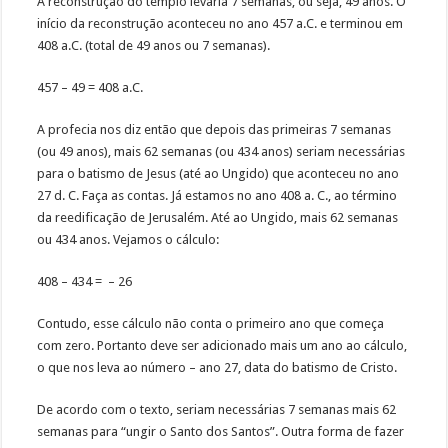
A reconstrução do templo levaria 7 semanas, ou seja, 49 anos. O
início da reconstrução aconteceu no ano 457 a.C. e terminou em
408 a.C. (total de 49 anos ou 7 semanas).
457 – 49 = 408 a.C.
A profecia nos diz então que depois das primeiras 7 semanas
(ou 49 anos), mais 62 semanas (ou 434 anos) seriam necessárias
para o batismo de Jesus (até ao Ungido) que aconteceu no ano
27 d. C. Faça as contas. Já estamos no ano 408 a. C., ao término
da reedificação de Jerusalém. Até ao Ungido, mais 62 semanas
ou 434 anos. Vejamos o cálculo:
408 – 434 = – 26
Contudo, esse cálculo não conta o primeiro ano que começa
com zero. Portanto deve ser adicionado mais um ano ao cálculo,
o que nos leva ao número – ano 27, data do batismo de Cristo.
De acordo com o texto, seriam necessárias 7 semanas mais 62
semanas para “ungir o Santo dos Santos”. Outra forma de fazer