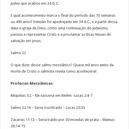
judeu que acabou em 34 d. C.
E qual acontecimento marca o final do período das 70 semanas
ou 490 anos? Estevão foi apedrejado em 34 d.C., e a partir dessa
data a igreja de Deus, como uma continuação do judaísmo,
passou a representar Cristo e a proclamar as Boas Novas de
salvação em Jesus.
Salmo 22
O que dizer desse salmo messiânico? Quase mil anos antes da
morte de Cristo o salmista revela como aconteceria!
Profecias Messiânicas:
Miquéias 5:2 – Ele nasceria em Belém -Lucas 2:4-7
Salmo 22:16 – Seria crucificado – Lucas 23:33
Zacarias 11:12 – Seria traído por 30 moedas de prata – Mateus
26:14-15