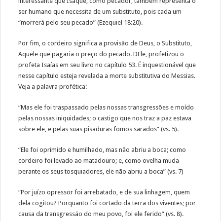
interessante que Isaque, como pecador, também representa o
ser humano que necessita de um substituto, pois cada um
“morrerá pelo seu pecado” (Ezequiel 18:20).
Por fim, o cordeiro significa a provisão de Deus, o Substituto,
Aquele que pagaria o preço do pecado. DEle, profetizou o
profeta Isaías em seu livro no capítulo 53. É inquestionável que
nesse capítulo esteja revelada a morte substitutiva do Messias.
Veja a palavra profética:
“Mas ele foi traspassado pelas nossas transgressões e moído
pelas nossas iniquidades; o castigo que nos traz a paz estava
sobre ele, e pelas suas pisaduras fomos sarados” (vs. 5).
“Ele foi oprimido e humilhado, mas não abriu a boca; como
cordeiro foi levado ao matadouro; e, como ovelha muda
perante os seus tosquiadores, ele não abriu a boca” (vs. 7)
“Por juízo opressor foi arrebatado, e de sua linhagem, quem
dela cogitou? Porquanto foi cortado da terra dos viventes; por
causa da transgressão do meu povo, foi ele ferido” (vs. 8).