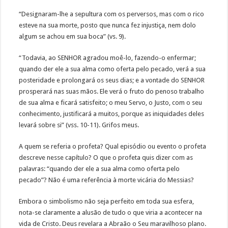
“Designaram-lhe a sepultura com os perversos, mas com o rico
esteve na sua morte, posto que nunca fez injustiça, nem dolo
algum se achou em sua boca” (vs. 9).
“Todavia, ao SENHOR agradou moê-lo, fazendo-o enfermar;
quando der ele a sua alma como oferta pelo pecado, verá a sua
posteridade e prolongará os seus dias; e a vontade do SENHOR
prosperará nas suas mãos. Ele verá o fruto do penoso trabalho
de sua alma e ficará satisfeito; o meu Servo, o Justo, com o seu
conhecimento, justificará a muitos, porque as iniquidades deles
levará sobre si” (vss. 10-11). Grifos meus.
A quem se referia o profeta? Qual episódio ou evento o profeta
descreve nesse capítulo? O que o profeta quis dizer com as
palavras: “quando der ele a sua alma como oferta pelo
pecado”? Não é uma referência à morte vicária do Messias?
Embora o simbolismo não seja perfeito em toda sua esfera,
nota-se claramente a alusão de tudo o que viria a acontecer na
vida de Cristo. Deus revelara a Abraão o Seu maravilhoso plano.