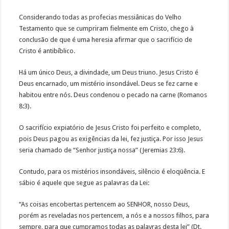
Considerando todas as profecias messiânicas do Velho
Testamento que se cumpriram fielmente em Cristo, chego à
conclusão de que é uma heresia afirmar que o sacrifício de
Cristo é antibíblico.
Há um único Deus, a divindade, um Deus triuno. Jesus Cristo é
Deus encarnado, um mistério insondável. Deus se fez carne e
habitou entre nós. Deus condenou o pecado na carne (Romanos
8:3).
O sacrifício expiatório de Jesus Cristo foi perfeito e completo,
pois Deus pagou as exigências da lei, fez justiça. Por isso Jesus
seria chamado de “Senhor justiça nossa” (Jeremias 23:6).
Contudo, para os mistérios insondáveis, silêncio é eloqüência. E
sábio é aquele que segue as palavras da Lei:
“As coisas encobertas pertencem ao SENHOR, nosso Deus,
porém as reveladas nos pertencem, a nós e a nossos filhos, para
sempre, para que cumpramos todas as palavras desta lei” (Dt.