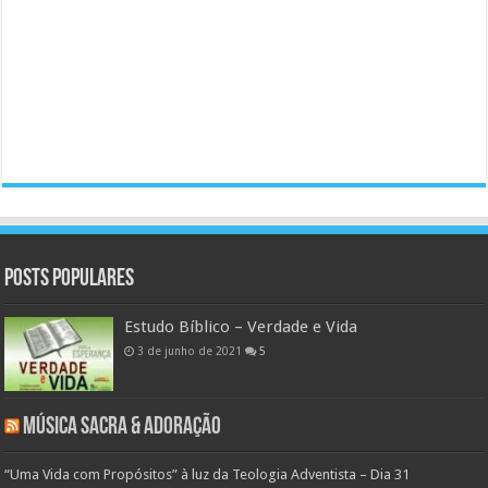
Posts populares
Estudo Bíblico – Verdade e Vida
3 de junho de 2021
5
Música Sacra & Adoração
“Uma Vida com Propósitos” à luz da Teologia Adventista – Dia 31