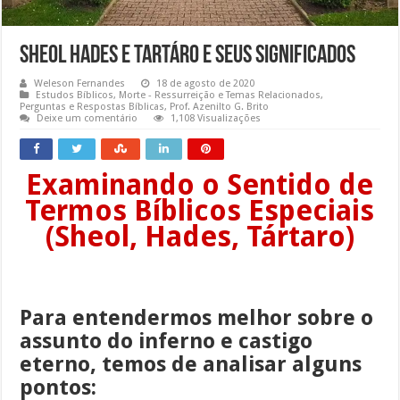
Sheol Hades e tartáro e seus significados
Weleson Fernandes
18 de agosto de 2020
Estudos Bíblicos
,
Morte - Ressurreição e Temas Relacionados
,
Perguntas e Respostas Bíblicas
,
Prof. Azenilto G. Brito
Deixe um comentário
1,108 Visualizações
Examinando o Sentido de
Termos Bíblicos Especiais
(Sheol, Hades, Tártaro)
Para entendermos melhor sobre o
assunto do inferno e castigo
eterno, temos de analisar alguns
pontos: