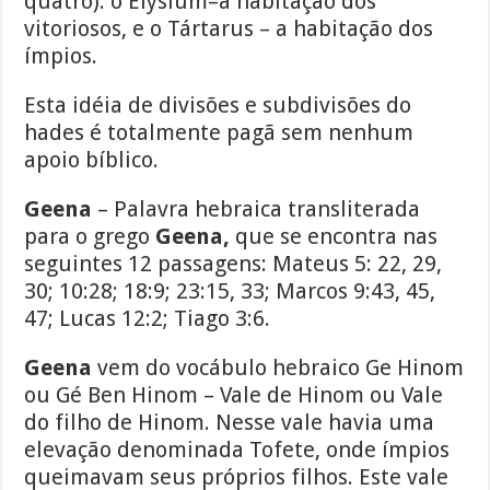
quatro): o Elysium–a habitação dos
vitoriosos, e o Tártarus – a habitação dos
ímpios.
Esta idéia de divisões e subdivisões do
hades é totalmente pagã sem nenhum
apoio bíblico.
Geena
– Palavra hebraica transliterada
para o grego
Geena,
que se encontra nas
seguintes 12 passagens: Mateus 5: 22, 29,
30; 10:28; 18:9; 23:15, 33; Marcos 9:43, 45,
47; Lucas 12:2; Tiago 3:6.
Geena
vem do vocábulo hebraico Ge Hinom
ou Gé Ben Hinom – Vale de Hinom ou Vale
do filho de Hinom. Nesse vale havia uma
elevação denominada Tofete, onde ímpios
queimavam seus próprios filhos. Este vale