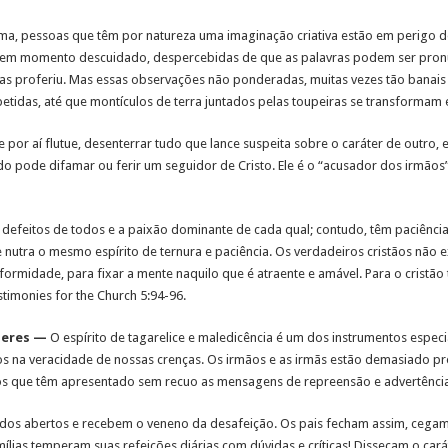
, pessoas que têm por natureza uma imaginação criativa estão em perigo d
 em momento descuidado, despercebidas de que as palavras podem ser pronu
as proferiu. Mas essas observações não ponderadas, muitas vezes tão banai
epetidas, até que montículos de terra juntados pelas toupeiras se transforma
 por aí flutue, desenterrar tudo que lance suspeita sobre o caráter de outro,
o pode difamar ou ferir um seguidor de Cristo. Ele é o “acusador dos irmãos”
 defeitos de todos e a paixão dominante de cada qual; contudo, têm paciênc
nutra o mesmo espírito de ternura e paciência. Os verdadeiros cristãos não ex
formidade, para fixar a mente naquilo que é atraente e amável. Para o cristão 
imonies for the Church 5:94-96.
íderes —
O espírito de tagarelice e maledicência é um dos instrumentos especi
s na veracidade de nossas crenças. Os irmãos e as irmãs estão demasiado pro
nos que têm apresentado sem recuo as mensagens de repreensão e advertência
dos abertos e recebem o veneno da desafeição. Os pais fecham assim, cegame
mílias temperam suas refeições diárias com dúvidas e críticas! Dissecam o ca