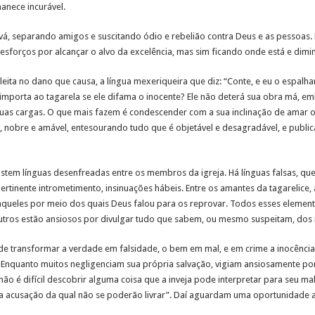
anece incurável.
á, separando amigos e suscitando ódio e rebelião contra Deus e as pessoas.
sforços por alcançar o alvo da excelência, mas sim ficando onde está e dimi
eita no dano que causa, a língua mexeriqueira que diz: “Conte, e eu o espalhare
 importa ao tagarela se ele difama o inocente? Ele não deterá sua obra má, e
suas cargas. O que mais fazem é condescender com a sua inclinação de amar 
, nobre e amável, entesourando tudo que é objetável e desagradável, e publ
stem línguas desenfreadas entre os membros da igreja. Há línguas falsas, qu
rtinente intrometimento, insinuações hábeis. Entre os amantes da tagarelice,
 aqueles por meio dos quais Deus falou para os reprovar. Todos esses element
utros estão ansiosos por divulgar tudo que sabem, ou mesmo suspeitam, dos 
 de transformar a verdade em falsidade, o bem em mal, e em crime a inocência,
Enquanto muitos negligenciam sua própria salvação, vigiam ansiosamente por
ão é difícil descobrir alguma coisa que a inveja pode interpretar para seu mal.
ma acusação da qual não se poderão livrar”. Daí aguardam uma oportunidade