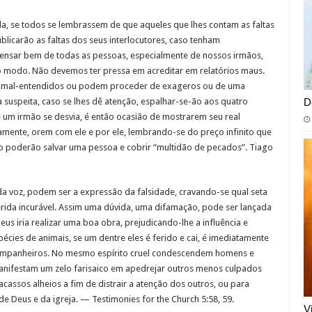
da, se todos se lembrassem de que aqueles que lhes contam as faltas
icarão as faltas dos seus interlocutores, caso tenham
nsar bem de todas as pessoas, especialmente de nossos irmãos,
o modo. Não devemos ter pressa em acreditar em relatórios maus.
 ou mal-entendidos ou podem proceder de exageros ou de uma
D
 suspeita, caso se lhes dê atenção, espalhar-se-ão aos quatro
um irmão se desvia, é então ocasião de mostrarem seu real
amente, orem com ele e por ele, lembrando-se do preço infinito que
 poderão salvar uma pessoa e cobrir “multidão de pecados”. Tiago
a voz, podem ser a expressão da falsidade, cravando-se qual seta
erida incurável. Assim uma dúvida, uma difamação, pode ser lançada
s iria realizar uma boa obra, prejudicando-lhe a influência e
pécies de animais, se um dentre eles é ferido e cai, é imediatamente
ompanheiros. No mesmo espírito cruel condescendem homens e
nifestam um zelo farisaico em apedrejar outros menos culpados
acassos alheios a fim de distrair a atenção dos outros, ou para
 Deus e da igreja. — Testimonies for the Church 5:58, 59.
V