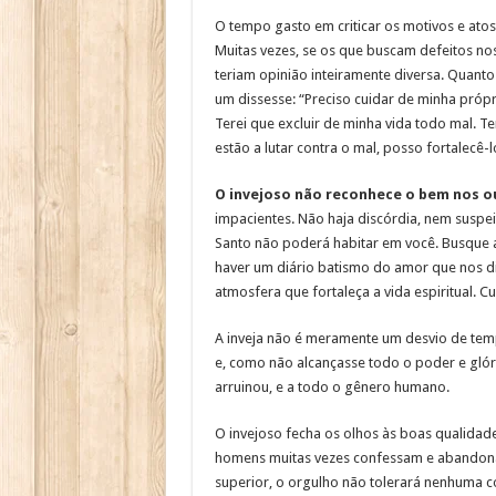
O tempo gasto em criticar os motivos e ato
Muitas vezes, se os que buscam defeitos no
teriam opinião inteiramente diversa. Quanto
um dissesse: “Preciso cuidar de minha própr
Terei que excluir de minha vida todo mal. T
estão a lutar contra o mal, posso fortalecê
O invejoso não reconhece o bem nos 
impacientes. Não haja discórdia, nem suspeit
Santo não poderá habitar em você. Busque a
haver um diário batismo do amor que nos dia
atmosfera que fortaleça a vida espiritual. C
A inveja não é meramente um desvio de tem
e, como não alcançasse todo o poder e glór
arruinou, e a todo o gênero humano.
O invejoso fecha os olhos às boas qualidad
homens muitas vezes confessam e abandonam
superior, o orgulho não tolerará nenhuma co