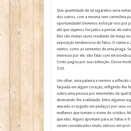
Que quantidade de vã tagarelice seria evita
dos outros, com a mesma sem-cerimônia publ
oportunidade! Devemos esforçar-nos por pe
até que sejamos forçados a pensar de outr
Eles são muitas vezes resultado de inveja
exposição tendenciosa de fatos. O ciúme e a
ventos, como as sementes de uma praga. Se 
interesse por ele. Vão falar com ele bondos
Cristo pagou por sua redenção. Desse modo
5:20.
Um olhar, uma palavra e mesmo a inflexão d
farpada em algum coração, infligindo-lhe f
sobre uma pessoa por intermédio da qual Deu
destruindo-lhe a utilidade. Entre algumas es
atacado e rasgado em pedaços por seus c
mulheres que tomam o nome de cristãos. Ma
que eles. Alguns apontam para as faltas e fr
serem considerados muito zelosos em prol de