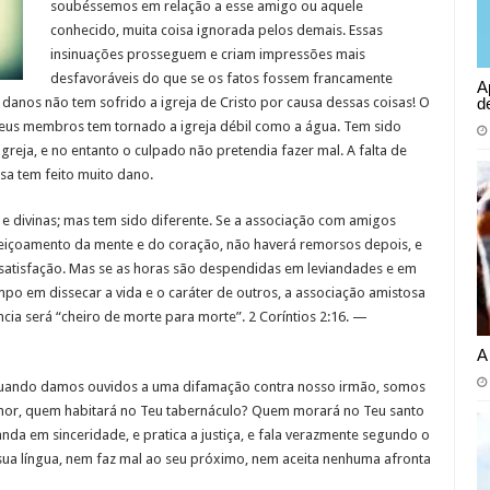
soubéssemos em relação a esse amigo ou aquele
conhecido, muita coisa ignorada pelos demais. Essas
insinuações prosseguem e criam impressões mais
desfavoráveis do que se os fatos fossem francamente
A
d
 danos não tem sofrido a igreja de Cristo por causa dessas coisas! O
eus membros tem tornado a igreja débil como a água. Tem sido
eja, e no entanto o culpado não pretendia fazer mal. A falta de
sa tem feito muito dano.
s e divinas; mas tem sido diferente. Se a associação com amigos
feiçoamento da mente e do coração, não haverá remorsos depois, e
satisfação. Mas se as horas são despendidas em leviandades e em
po em dissecar a vida e o caráter de outros, a associação amistosa
ncia será “cheiro de morte para morte”. 2 Coríntios 2:16. —
A
ando damos ouvidos a uma difamação contra nosso irmão, somos
hor, quem habitará no Teu tabernáculo? Quem morará no Teu santo
nda em sinceridade, e pratica a justiça, e fala verazmente segundo o
ua língua, nem faz mal ao seu próximo, nem aceita nenhuma afronta