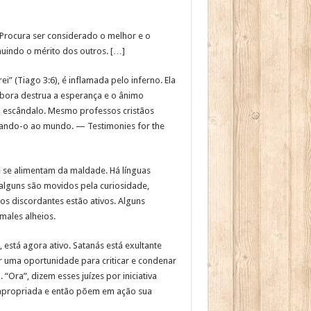
 Procura ser considerado o melhor e o
nuindo o mérito dos outros. […]
i” (Tiago 3:6), é inflamada pelo inferno. Ela
mbora destrua a esperança e o ânimo
o escândalo. Mesmo professos cristãos
icando-o ao mundo. — Testimonies for the
e se alimentam da maldade. Há línguas
 alguns são movidos pela curiosidade,
os discordantes estão ativos. Alguns
males alheios.
 está agora ativo. Satanás está exultante
 uma oportunidade para criticar e condenar
 “Ora”, dizem esses juízes por iniciativa
 apropriada e então põem em ação sua