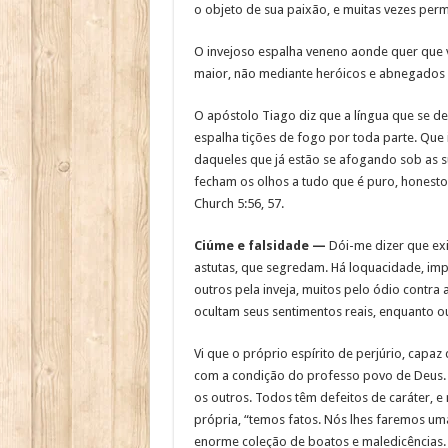
o objeto de sua paixão, e muitas vezes perm
O invejoso espalha veneno aonde quer que v
maior, não mediante heróicos e abnegados e
O apóstolo Tiago diz que a língua que se del
espalha tições de fogo por toda parte. Que
daqueles que já estão se afogando sob as 
fecham os olhos a tudo que é puro, honesto
Church 5:56, 57.
Ciúme e falsidade —
Dói-me dizer que exi
astutas, que segredam. Há loquacidade, impe
outros pela inveja, muitos pelo ódio contra
ocultam seus sentimentos reais, enquanto o
Vi que o próprio espírito de perjúrio, capaz
com a condição do professo povo de Deus. 
os outros. Todos têm defeitos de caráter, e n
própria, “temos fatos. Nós lhes faremos u
enorme coleção de boatos e maledicências.