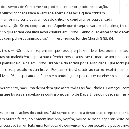
s dos servos de Cristo melhor poderia ser empregado em oração.
s outros conhecessem a verdade acerca desses a quem criticam,
 melhor não seria que, em vez de criticar e condenar os outros, cada
ia salvação. Se eu cooperar com Aquele que deseja salvar a minha alma, tere
enho que tornar-me uma nova criatura em Cristo. Tenho que vencer todo defei
-los com palavras animadoras”. — Testimonies for the Church 8:83, 84.
outros —
Não devemos permitir que nossa perplexidade e desapontamentos n
as ou maledicência, para não ofendermos a Deus. Meu irmão, se abrir seu coraç
 plenitude que há em Cristo. Trabalhe da forma por Ele indicada. Que todo p
s dos apóstolos os unificava. Esse amor trará saúde ao corpo, espírito e me
ultive a fé, a esperança, o ânimo e o amor. Que a paz de Deus reine no seu cor
peramento, mas uma desordem que afeta todas as faculdades. Começou com S
ia que buscava, rebelou-se contra o governo de Deus. Invejou nossos primeir
es e nobres ações dos outros. Está sempre pronto a desprezar e representar f
 outras faltas; do homem invejoso, porém, pouco se pode esperar. Visto com
ncessão. Se for feita uma tentativa de convencer de seu pecado a pessoa inve