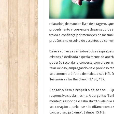
relatados, de maneira livre de exagero. Que
procedimento incoerente e desavisado de s
traída a confiança por membros da mesma igr
prudência na escolha de assuntos de conver
Deve a conversa ser sobre coisas espirituai
cristãos é dedicada especialmente ao aper
poderão recordar a conversa com prazer e 
falar ocioso, empregando-se o precioso tem
se demonstrará fonte de males, e sua influê
Testimonies for the Church 2:186, 187.
Pensar o bem a respeito de todos —
Qu
responsáveis pela mesma. À pergunta: “Sen
monte?”, responde o salmista: “Aquele que a
seu coração: aquele que não difama com a s
contra o seu próximo”. Salmos 15:1-3.