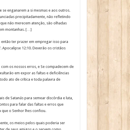
e se enganarem a si mesmas e aos outros.
nciadas precipitadamente, não refletindo
s que não merecem atenção, são olhadas
m em montanhas. […]
 e então ter prazer em empregar isso para
. Apocalipse 12:10. Deverão os cristãos
ia com os nossos erros, e Se compadecem de
ultarão em expor as faltas e deficiências
todo ato de crítica e toda palavra de
ais de Satanás para semear discórdia e luta,
ntos para falar das faltas e erros que
 que o Senhor lhes confiou.
nte, os meios pelos quais poderia ser
ráter de seus amigos e o servem como