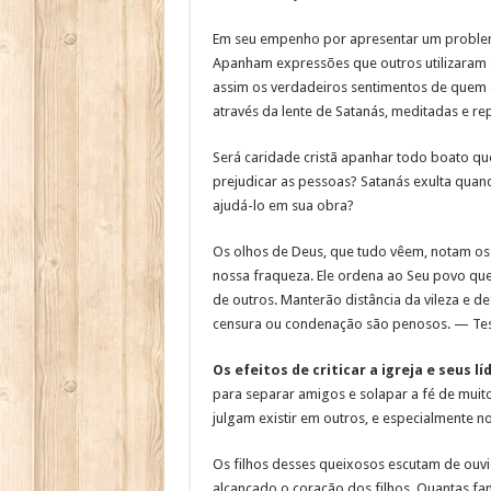
Em seu empenho por apresentar um problema
Apanham expressões que outros utilizaram
assim os verdadeiros sentimentos de quem 
através da lente de Satanás, meditadas e r
Será caridade cristã apanhar todo boato que
prejudicar as pessoas? Satanás exulta quand
ajudá-lo em sua obra?
Os olhos de Deus, que tudo vêem, notam os
nossa fraqueza. Ele ordena ao Seu povo que 
de outros. Manterão distância da vileza e de
censura ou condenação são penosos. — Test
Os efeitos de criticar a igreja e seus l
para separar amigos e solapar a fé de muito
julgam existir em outros, e especialmente 
Os filhos desses queixosos escutam de ouvi
alcançado o coração dos filhos. Quantas fa