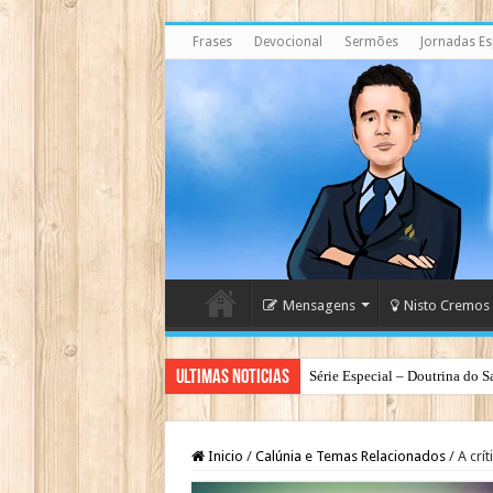
Frases
Devocional
Sermões
Jornadas Esp
Mensagens
Nisto Cremos
Ultimas Noticias
Série Especial – Doutrina do S
Antes da Porta se Fechar: A Me
Inicio
/
Calúnia e Temas Relacionados
/
A crít