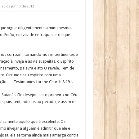
20 de junho de 2012
i que vigiar diligentemente a mim mesmo.
to. Então, em vez de enfraquecer os que
os corroam, tornando-nos impertinentes e
ão à inveja e às vis suspeitas, o Espírito
ensamento, palavra e ato O revele. Tem de
nte. Circunde seu espírito com uma
ação. — Testimonies for the Church 8:191.
atanás. Ele desejou ser o primeiro no Céu
os pais, tentando-os ao pecado, e assim os
alsamente aquilo que é excelente. Os
o invejar a alguém é admitir que ele e
josa, ela se torna ainda mais amarga contra