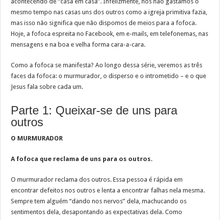
acontecendo de “casa em casa”. Infelizmente, nós não gastamos o
mesmo tempo nas casas uns dos outros como a igreja primitiva fazia,
mas isso não significa que não dispomos de meios para a fofoca.
Hoje, a fofoca espreita no Facebook, em e-mails, em telefonemas, nas
mensagens e na boa e velha forma cara-a-cara.
Como a fofoca se manifesta? Ao longo dessa série, veremos as três
faces da fofoca: o murmurador, o disperso e o intrometido – e o que
Jesus fala sobre cada um.
Parte 1: Queixar-se de uns para
outros
O MURMURADOR
A fofoca que reclama de uns para os outros.
O murmurador reclama dos outros. Essa pessoa é rápida em
encontrar defeitos nos outros e lenta a encontrar falhas nela mesma.
Sempre tem alguém “dando nos nervos” dela, machucando os
sentimentos dela, desapontando as expectativas dela. Como