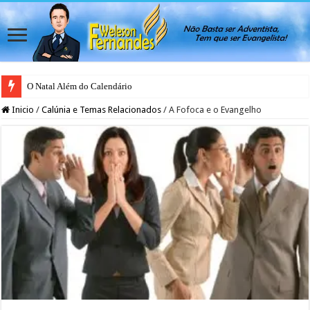
O Natal Além do Calendário
Japão rejeita casamento gay para evitar colapso da natalidade, afirma ativis
Inicio
/
Calúnia e Temas Relacionados
/
A Fofoca e o Evangelho