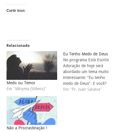
Curtir isso:
Relacionado
Eu Tenho Medo de Deus
No programa Está Escrito
Adoração de hoje será
abordado um tema muito
interessante: “Eu tenho
Medo ou Temor
medo de Deus”. E você?
Em "Mínyma (Vídeos)"
Você têm medo de Deus?
Em "Pr. Ivan Saraiva"
Você acha que o medo é
algo 100% ruim? Temor e
medo são a mesma coisa? O
Pr Ivan Saraiva responderá
estas perguntas e outras…
Não a Procrastinação !