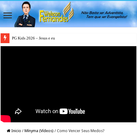
PG Kids 2026 – Jesus e eu
Inicio
/
Mínyma (Vídeos)
/
Como Vencer Seus Medos?