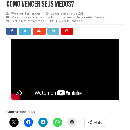
Como Vencer Seus Medos?
Weleson Fernandes
28 de fevereiro de 2011
Mínyma (Vídeos)
,
Temor – Medo e Temas Relacionados
,
Videos
Deixe um comentário
116 Visualizações
Compartilhe isso:
Mais