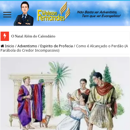
O Natal Além do Calendário
Japão rejeita casamento gay para evitar colapso da natalidade, afirma ativis
Inicio
/
Adventismo
/
Espirito de Profecia
/
Como é Alcançado o Perdão (A
Parábola do Credor Incompassivo)