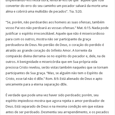
Empenhando-vos nesta obra, lembrai-vos de que “aquele que fizer
converter do erro do seu caminho um pecador salvará da morte uma
alma e cobrirá uma multidão de pecados”. Tia. 5:20.
“Se, porém, não perdoardes aos homens as suas ofensas, também
vosso Pai vos não perdoará as vossas ofensas.” Mat. 6:15. Nada pode
justificar o espírito irreconciliável. Aquele que não é misericordioso
para com os outros, mostra não ser participante da graça
perdoadora de Deus. No perdão de Deus, o coração do perdido é
atraído ao grande coração do Infinito Amor. A torrente da
compaixão divina derrama-se no espírito do pecador e, dele, na de
outros. A benignidade e misericórdia que em Sua própria vida
preciosa Cristo revelou, serão vistas também naqueles que se tornam
participantes de Sua graça. “Mas, se alguém não tem o Espírito de
Cristo, esse tal não é dEle.” Rom. 8:9. Está alienado de Deus e apto
unicamente para a eterna separação dEle.
É verdade que pode uma vez haver sido perdoado; porém, seu
espírito impiedoso mostra que agora rejeita o amor perdoador de
Deus. Está separado de Deus e na mesma condição em que estava
antes de ser perdoado. Desmentiu seu arrependimento, e os pecados