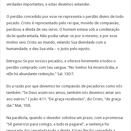
verdades importantes, e estas devemos entender.
O perdão concedido por esse rei representa o perdão divino de todo
pecado. Cristo é representado pelo rei que, movido de compaixão,
perdoou a dívida de seu servo. O homem estava sob a condenação
da lei quebrantada. Não podia salvar-se por si mesmo, e por esse
motivo veio Cristo ao mundo, velando Sua divindade com a
humanidade, e deu Sua vida – o Justo pelo injusto.
Entregou-Se por nossos pecados, e oferece livremente a todos o
perdão comprado com Seu sangue. “No Senhor há misericórdia, e
nEle há abundante redenção.” Sal. 130:7.
Eis a razão por que devemos ter compaixão de pecadores como nós
também. “Se Deus assim nos amou, também nós devemos amar uns
aos outros.” I João 4:11. “De graça recebestes”, diz Cristo, “de graça
dai.” Mat. 10:8.
Na parábola, quando o devedor solicitou um prazo, com a promessa:
“Sê generoso para comigo, e tudo te pagarei”, a sentença foi
revogada. Foi cancelada toda a dívida. E logo lhe foi concedida a