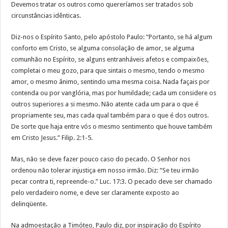
Devemos tratar os outros como quereríamos ser tratados sob
circunstâncias idênticas.
Diz-nos o Espírito Santo, pelo apóstolo Paulo: “Portanto, se há algum
conforto em Cristo, se alguma consolação de amor, se alguma
comunhão no Espírito, se alguns entranháveis afetos e compaixões,
completai o meu gozo, para que sintais o mesmo, tendo o mesmo
amor, o mesmo ânimo, sentindo uma mesma coisa. Nada façais por
contenda ou por vanglória, mas por humildade; cada um considere os
outros superiores a si mesmo. Não atente cada um para o que é
propriamente seu, mas cada qual também para o que é dos outros.
De sorte que haja entre vós o mesmo sentimento que houve também
em Cristo Jesus.” Filip. 2:1-5.
Mas, não se deve fazer pouco caso do pecado. O Senhor nos
ordenou não tolerar injustiça em nosso irmão. Diz: “Se teu irmão
pecar contra ti, repreende-o.” Luc. 17:3. O pecado deve ser chamado
pelo verdadeiro nome, e deve ser claramente exposto ao
delinqüente.
Na admoestação a Timóteo, Paulo diz, por inspiração do Espírito