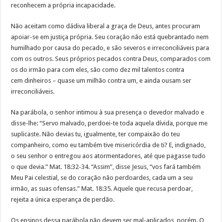
reconhecem a própria incapacidade.
Não aceitam como dádiva liberal a graça de Deus, antes procuram
apoiar-se em justiça própria. Seu coração não está quebrantado nem
humilhado por causa do pecado, e são severos e irreconciliáveis para
com os outros. Seus próprios pecados contra Deus, comparados com
os do irmão para com eles, são como dez mil talentos contra
cem dinheiros – quase um milhão contra um, e ainda ousam ser
irreconciliáveis.
Na parábola, o senhor intimou à sua presença o devedor malvado e
disse-lhe: “Servo malvado, perdoei-te toda aquela dívida, porque me
suplicaste. Não devias tu, igualmente, ter compaixão do teu
companheiro, como eu também tive misericórdia de ti? E, indignado,
o seu senhor o entregou aos atormentadores, até que pagasse tudo
o que devia.” Mat. 18:32-34. “Assim”, disse Jesus, “vos fará também
Meu Pai celestial, se do coração não perdoardes, cada um a seu
irmão, as suas ofensas.” Mat. 18:35. Aquele que recusa perdoar,
rejeita a única esperança de perdão.
Os ensinos dessa parábola não devem ser mal-aplicados, porém. O