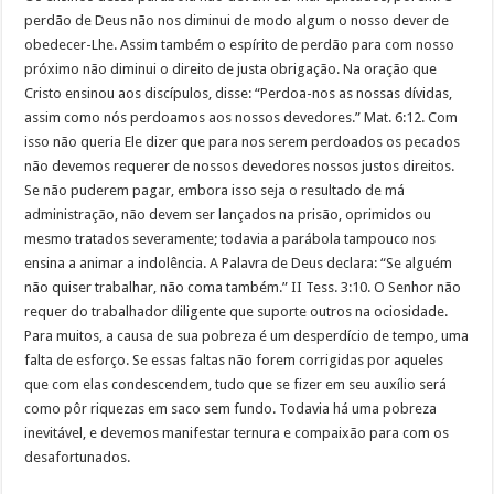
perdão de Deus não nos diminui de modo algum o nosso dever de
obedecer-Lhe. Assim também o espírito de perdão para com nosso
próximo não diminui o direito de justa obrigação. Na oração que
Cristo ensinou aos discípulos, disse: “Perdoa-nos as nossas dívidas,
assim como nós perdoamos aos nossos devedores.” Mat. 6:12. Com
isso não queria Ele dizer que para nos serem perdoados os pecados
não devemos requerer de nossos devedores nossos justos direitos.
Se não puderem pagar, embora isso seja o resultado de má
administração, não devem ser lançados na prisão, oprimidos ou
mesmo tratados severamente; todavia a parábola tampouco nos
ensina a animar a indolência. A Palavra de Deus declara: “Se alguém
não quiser trabalhar, não coma também.” II Tess. 3:10. O Senhor não
requer do trabalhador diligente que suporte outros na ociosidade.
Para muitos, a causa de sua pobreza é um desperdício de tempo, uma
falta de esforço. Se essas faltas não forem corrigidas por aqueles
que com elas condescendem, tudo que se fizer em seu auxílio será
como pôr riquezas em saco sem fundo. Todavia há uma pobreza
inevitável, e devemos manifestar ternura e compaixão para com os
desafortunados.