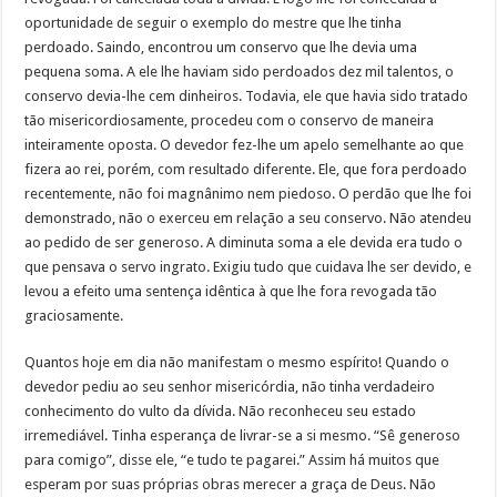
oportunidade de seguir o exemplo do mestre que lhe tinha
perdoado. Saindo, encontrou um conservo que lhe devia uma
pequena soma. A ele lhe haviam sido perdoados dez mil talentos, o
conservo devia-lhe cem dinheiros. Todavia, ele que havia sido tratado
tão misericordiosamente, procedeu com o conservo de maneira
inteiramente oposta. O devedor fez-lhe um apelo semelhante ao que
fizera ao rei, porém, com resultado diferente. Ele, que fora perdoado
recentemente, não foi magnânimo nem piedoso. O perdão que lhe foi
demonstrado, não o exerceu em relação a seu conservo. Não atendeu
ao pedido de ser generoso. A diminuta soma a ele devida era tudo o
que pensava o servo ingrato. Exigiu tudo que cuidava lhe ser devido, e
levou a efeito uma sentença idêntica à que lhe fora revogada tão
graciosamente.
Quantos hoje em dia não manifestam o mesmo espírito! Quando o
devedor pediu ao seu senhor misericórdia, não tinha verdadeiro
conhecimento do vulto da dívida. Não reconheceu seu estado
irremediável. Tinha esperança de livrar-se a si mesmo. “Sê generoso
para comigo”, disse ele, “e tudo te pagarei.” Assim há muitos que
esperam por suas próprias obras merecer a graça de Deus. Não