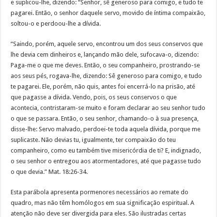
e suplicou-lhe, dizendo: “Senhor, sê generoso para comigo, e tudo te
pagarei. Então, o senhor daquele servo, movido de íntima compaixão,
soltou-o e perdoou-lhe a dívida.
“Saindo, porém, aquele servo, encontrou um dos seus conservos que
lhe devia cem dinheiros e, lançando mão dele, sufocava-o, dizendo:
Paga-me o que me deves. Então, o seu companheiro, prostrando-se
aos seus pés, rogava-lhe, dizendo: Sê generoso para comigo, e tudo
te pagarei. Ele, porém, não quis, antes foi encerrá-lo na prisão, até
que pagasse a dívida. Vendo, pois, os seus conservos o que
acontecia, contristaram-se muito e foram declarar ao seu senhor tudo
o que se passara. Então, o seu senhor, chamando-o à sua presença,
disse-lhe: Servo malvado, perdoei-te toda aquela dívida, porque me
suplicaste. Não devias tu, igualmente, ter compaixão do teu
companheiro, como eu também tive misericórdia de ti? E, indignado,
o seu senhor o entregou aos atormentadores, até que pagasse tudo
o que devia.” Mat. 18:26-34.
Esta parábola apresenta pormenores necessários ao remate do
quadro, mas não têm homólogos em sua significação espiritual. A
atenção não deve ser divergida para eles. São ilustradas certas