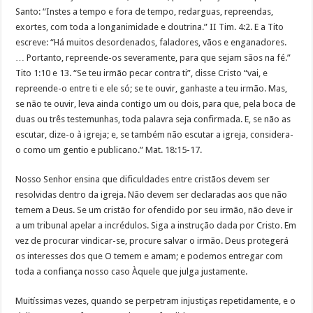
Santo: “Instes a tempo e fora de tempo, redarguas, repreendas,
exortes, com toda a longanimidade e doutrina.” II Tim. 4:2. E a Tito
escreve: “Há muitos desordenados, faladores, vãos e enganadores.
… Portanto, repreende-os severamente, para que sejam sãos na fé.”
Tito 1:10 e 13. “Se teu irmão pecar contra ti”, disse Cristo “vai, e
repreende-o entre ti e ele só; se te ouvir, ganhaste a teu irmão. Mas,
se não te ouvir, leva ainda contigo um ou dois, para que, pela boca de
duas ou três testemunhas, toda palavra seja confirmada. E, se não as
escutar, dize-o à igreja; e, se também não escutar a igreja, considera-
o como um gentio e publicano.” Mat. 18:15-17.
Nosso Senhor ensina que dificuldades entre cristãos devem ser
resolvidas dentro da igreja. Não devem ser declaradas aos que não
temem a Deus. Se um cristão for ofendido por seu irmão, não deve ir
a um tribunal apelar a incrédulos. Siga a instrução dada por Cristo. Em
vez de procurar vindicar-se, procure salvar o irmão. Deus protegerá
os interesses dos que O temem e amam; e podemos entregar com
toda a confiança nosso caso Àquele que julga justamente.
Muitíssimas vezes, quando se perpetram injustiças repetidamente, e o