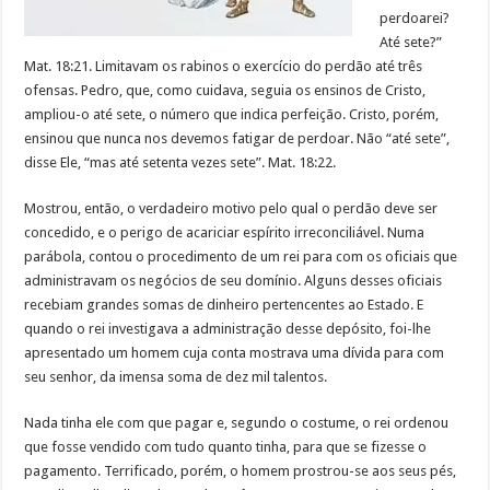
perdoarei?
Até sete?”
Mat. 18:21. Limitavam os rabinos o exercício do perdão até três
ofensas. Pedro, que, como cuidava, seguia os ensinos de Cristo,
ampliou-o até sete, o número que indica perfeição. Cristo, porém,
ensinou que nunca nos devemos fatigar de perdoar. Não “até sete”,
disse Ele, “mas até setenta vezes sete”. Mat. 18:22.
Mostrou, então, o verdadeiro motivo pelo qual o perdão deve ser
concedido, e o perigo de acariciar espírito irreconciliável. Numa
parábola, contou o procedimento de um rei para com os oficiais que
administravam os negócios de seu domínio. Alguns desses oficiais
recebiam grandes somas de dinheiro pertencentes ao Estado. E
quando o rei investigava a administração desse depósito, foi-lhe
apresentado um homem cuja conta mostrava uma dívida para com
seu senhor, da imensa soma de dez mil talentos.
Nada tinha ele com que pagar e, segundo o costume, o rei ordenou
que fosse vendido com tudo quanto tinha, para que se fizesse o
pagamento. Terrificado, porém, o homem prostrou-se aos seus pés,