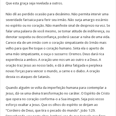
Que esta graça seja revelada a outros.
Não dê ao perdido ocasião para desânimo. Não permita intervir uma
severidade farisaica para ferir seu irmão. Não surja amargo escárnio
no espírito ou no coração. Não manifeste sinal de desprezo na voz. Se
falar uma palavra de você mesmo, se tomar atitude de indiferença, ou
denotar suspeita ou desconfiança, poderá causar a ruína de uma vida.
Carece ela de um irmão com o coração simpatizante do Irmão mais
velho para que lhe toque o coração humano. Sinta ela o aperto de
uma mão simpatizante, e ouça o sussurro: Oremos. Deus dará rica
experiência a ambos. A oração une-nos um ao outro e a Deus. A
oração traz Jesus ao nosso lado, e dá à alma fatigada e perplexa
novas forças para vencer o mundo, a carne e o diabo. A oração
desvia os ataques de Satanás.
Quando alguém se volta da imperfeição humana para contemplar a
Jesus, dá-se uma divina transformação no caráter. O Espírito de Cristo
que opera no coração conforma-o a Sua imagem. Seja pois vosso
esforço exaltar a Jesus. Que os olhos do espírito se dirijam ao
“Cordeiro de Deus, que tira o pecado do mundo”. João 1:29.