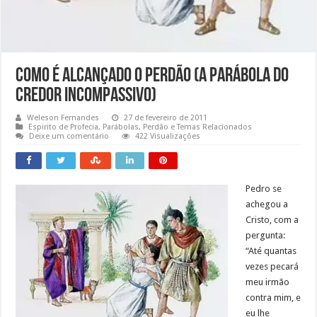
Como é Alcançado o Perdão (A Parábola do
Credor Incompassivo)
Weleson Fernandes
27 de fevereiro de 2011
Espirito de Profecia
,
Parábolas
,
Perdão e Temas Relacionados
Deixe um comentário
422 Visualizações
Pedro se
achegou a
Cristo, com a
pergunta:
“Até quantas
vezes pecará
meu irmão
contra mim, e
eu lhe