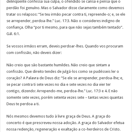
delinqüente confessa sua culpa, o ofendido se cansa e pensa que o
perdão foi genuíno. Mas o Salvador disse claramente como devemos
tratar os relapsos: “Se teu irmão pecar contra ti, repreende-o; e, se ele
se arrepender, perdoa-lhe.” Luc. 17:3. Não o consideres indigno de
confiança. Olha “por ti mesmo, para que não sejas também tentado”.
Gál. 6:1.
Se vossos irmãos erram, deveis perdoar-lhes. Quando vos procuram
com confissão, não deveis dizer:
Não creio que são bastante humildes. Não creio que sintam a
confissão. Que direito tendes de julgá-los como se pudésseis ler o
coração? A Palavra de Deus diz: “Se ele se arrepender, perdoa-lhe; e,
se pecar contra ti sete vezes no dia e sete vezes no dia vier ter
contigo, dizendo: Arrependo-me, perdoa-lhe.” Luc. 17:3 e 4. E não
somente sete vezes, porém setenta vezes sete – tantas vezes quantas
Deus te perdoa a ti.
Nós mesmos devemos tudo à livre graça de Deus. A graça do
concerto é que prescreveu nossa adoção. A graça do Salvador efetua
nossa redenção, regeneração e exaltação a co-herdeiros de Cristo.