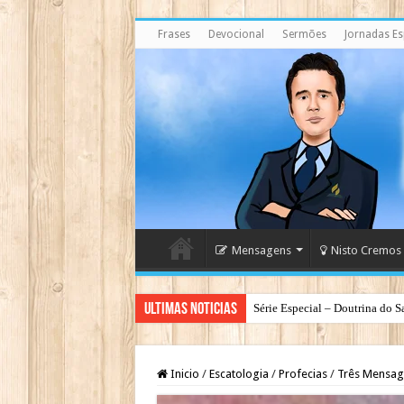
Frases
Devocional
Sermões
Jornadas Esp
Mensagens
Nisto Cremos
Ultimas Noticias
Série Especial – Doutrina do S
Antes da Porta se Fechar: A Me
Inicio
/
Escatologia
/
Profecias
/
Três Mensag