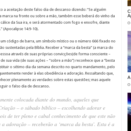
o a aceitação deste falso dia de descanso dizendo: “Se alguém
C
A
ua marca na fronte ou sobre a mão, também esse beberá do vinho da
cálice da Sua ira, e será atormentado com fogo e enxofre, diante
” (Apocalipse 14:9-10).
p, um código de barra, um símbolo místico ou o número 666 fixado no
ão sustentadas pela Bíblia. Receber a “marca da besta” (a marca do
pessoa através de suas próprias convicções(de forma consciente –
a de sua vida (de suas ações – “sobre a mão”) reconhece que a “besta
ituir o sétimo dia da semana descrito no quarto mandamento, pelo
quentemente render à elas obediência e adoração. Ressaltando que,
A
hecer plenamente as verdades sobre estas questões; mas aquele
eguir o falso dia de descanso.
amente colocada diante do mundo, aqueles que
Criação – o sábado bíblico – escolhendo adorar e
s de ter pleno e cabal conhecimento de que este não
 a adoração – receberão a ‘marca da besta’. Esta é a