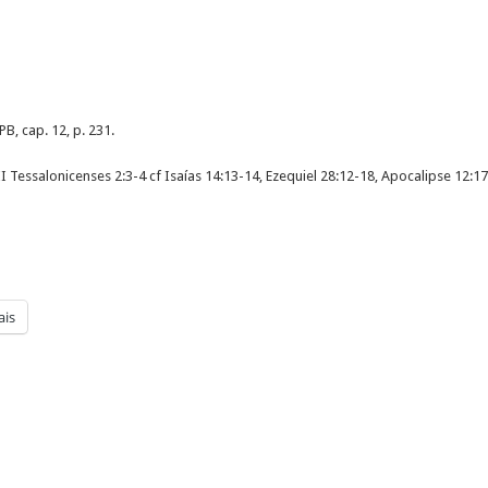
PB, cap. 12, p. 231.
 II Tessalonicenses 2:3-4 cf Isaías 14:13-14, Ezequiel 28:12-18, Apocalipse 12:17
is