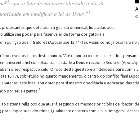
(d)
rma
que o fato de ela haver alterado o dia de
A
1
toridade em modificar a lei de Deus.”
as protestantes que defendem a guarda dominical, lideradas pela
o utilize seu poder para fazer valer de forma obrigatória a
 com punição aos infratores (Apocalipse 13:11-18). Assim como já ocorrera no
á nos eventos finais deste mundo. “Até quando coxeareis entre dois pensamen
o remanescente fiel consolida sua lealdade a Deus e recebe o Seu selo (Apocali
ebem o seu respectivo selo. O foco desta questão é a fidelidade para com a
ucas 16:17), sobretudo no quarto mandamento, o centro do conflito final (Apo
u Satanás, este idealizou obter para si mesmo obediência e adoração das cri
2
ado por seus agentes.
 ao sistema religioso que atuará segundo os mesmos princípios da “besta” de
o(s) para impor suas doutrinas, igualmente ocorrerá com a sua “imagem”. Acess