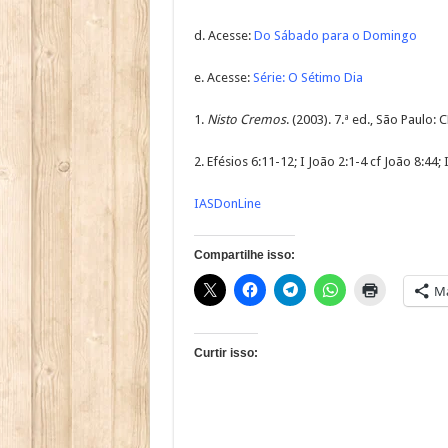
d. Acesse:
Do Sábado para o Domingo
e. Acesse:
Série: O Sétimo Dia
1.
Nisto Cremos
. (2003). 7.ª ed., São Paulo: C
2. Efésios 6:11-12; I João 2:1-4 cf João 8:44;
IASDonLine
Compartilhe isso:
Ma
Curtir isso: