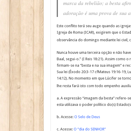
marca da rebelião; a besta afi
adoração é uma prova de sua au
Este conflito terá seu auge quando as igrej
Igreja de Roma (ICAR), exigirem que o Estad
observância do domingo mediante lei civil,
Nunca houve uma terceira opção e não haver
Baal, segui-o.” (I Reis 18:21). Assim como 
firmam-se na “besta e na sua imagem” e rec
Sua lei (Êxodo 20:3-17 cfMateus 19:16-19, L
14:12). No momento em que Lúcifer se torno
lhe resta fará isto com todo empenho auxili
a. A expressão “imagem da besta” refere-se
esta utilizava o poder político do(s) Estad
b. Acesse:
O Selo de Deus
c. Acesse:
O “dia do SENHOR”