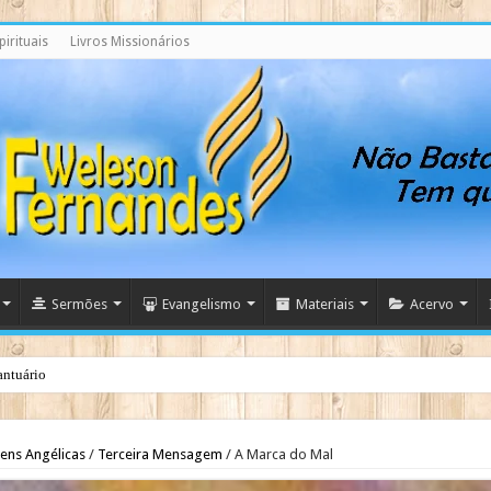
irituais
Livros Missionários
Sermões
Evangelismo
Materiais
Acervo
antuário
nsagem Profética do Santuário Celestial
ens Angélicas
/
Terceira Mensagem
/
A Marca do Mal