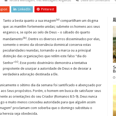
Terceira Mensagem
,
Três Mensagens Angélicas
Deixe um comentário
upon
LinkedIn
Pinterest
A
(a)
Tanto a besta quanto a sua imagem
compartilham um dogma
que: as mantêm fortemente unidas; submete os homens aos seus
enganos e, se opõe ao selo de Deus – o sábado do quarto
(b)
mandamento
. Dentre os diversos erros disseminados por elas,
somente o ensino da observância dominical conserva estas
peculiaridades reunidas, tornando-a a marca ou a principal
distinção das organizações que retêm este falso “dia do
(c)
Senhor”
. Esse ponto doutrinário demonstra a tentativa
S
prepotente de usurpar a autoridade de Deus e de desviar a
B
verdadeira adoração destinada a Ele.
 unicamente o sétimo dia da semana foi santificado e abençoado por
e aos Seus propósitos. Porém, o homem em busca de satisfazer seus
emente as orientações do seu Criador (Romanos 8:5-9). Deus nunca
go e muito menos concedeu autoridade para que alguém assim
a imagem” proclamam com soberba que o domingo substituiu o
a heresia seja obedecida.