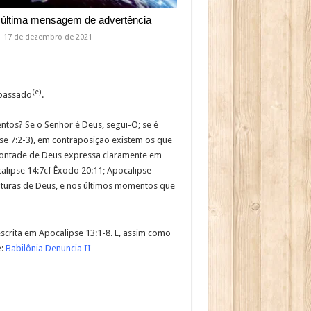
 última mensagem de advertência
17 de dezembro de 2021
(e)
 passado
.
tos? Se o Senhor é Deus, segui-O; se é
pse 7:2-3), em contraposição existem os que
 vontade de Deus expressa claramente em
calipse 14:7cf Êxodo 20:11; Apocalipse
aturas de Deus, e nos últimos momentos que
scrita em Apocalipse 13:1-8. E, assim como
e:
Babilônia Denuncia II