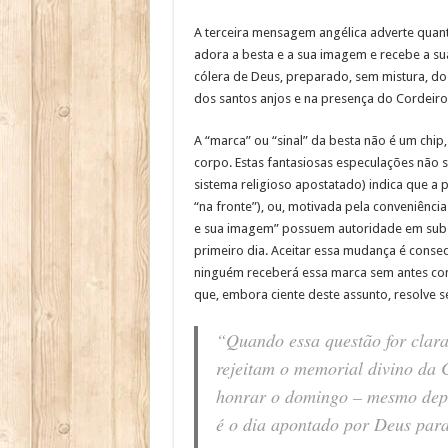
A terceira mensagem angélica adverte quant
adora a besta e a sua imagem e recebe a s
cólera de Deus, preparado, sem mistura, do 
dos santos anjos e na presença do Cordeiro.
A “marca” ou “sinal” da besta não é um chi
corpo. Estas fantasiosas especulações não s
sistema religioso apostatado) indica que a 
“na fronte”), ou, motivada pela conveniênci
e sua imagem” possuem autoridade em subst
primeiro dia. Aceitar essa mudança é conse
ninguém receberá essa marca sem antes con
que, embora ciente deste assunto, resolve s
“Quando essa questão for clar
rejeitam o memorial divino da 
honrar o domingo – mesmo depoi
é o dia apontado por Deus para