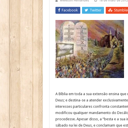
Weleson Fernandes
18 de maio de 2012
Facebook
Twitter
Stumble
A Bíblia em toda a sua extensão ensina que
Deus; e destina-se a atender exclusivament
interesses particulares confronta constant
modificou qualquer mandamento do Decálo
procedesse. Apesar disso, a “besta e a su
sábado na lei de Deus, e conclamam que est