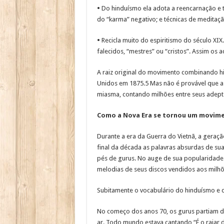
•
Do hinduísmo ela adota a reencarnação e 
do “karma” negativo; e técnicas de meditaç
•
Recicla muito do espiritismo do século XI
falecidos, “mestres” ou “cristos”. Assim os
A raiz original do movimento combinando h
Unidos em 1875.5 Mas não é provável que a
miasma, contando milhões entre seus adept
Como a Nova Era se tornou um movim
Durante a era da Guerra do Vietnã, a geração
final da década as palavras absurdas de s
pés de gurus. No auge de sua popularidade 
melodias de seus discos vendidos aos milhõ
Subitamente o vocabulário do hinduísmo e 
No começo dos anos 70, os gurus partiam d
ar. Todo mundo estava cantando “É o raiar 