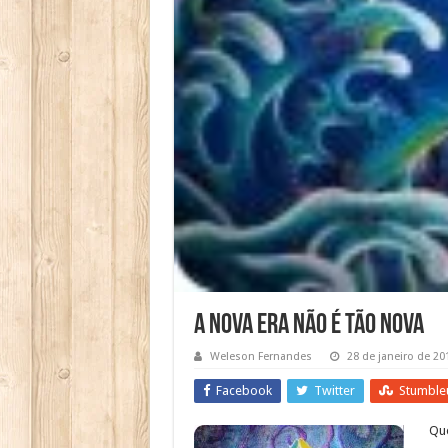
A Nova Era Não É Tão Nova
Weleson Fernandes
28 de janeiro de 20
Facebook
Twitter
Stumble
Que