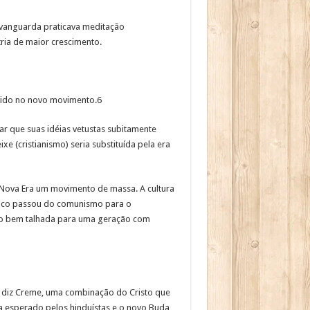
a vanguarda praticava meditação
tria de maior crescimento.
lvido no novo movimento.6
r que suas idéias vetustas subitamente
 (cristianismo) seria substituída pela era
 Nova Era um movimento de massa. A cultura
blico passou do comunismo para o
gião bem talhada para uma geração com
, diz Creme, uma combinação do Cristo que
a esperado pelos hinduístas e o novo Buda