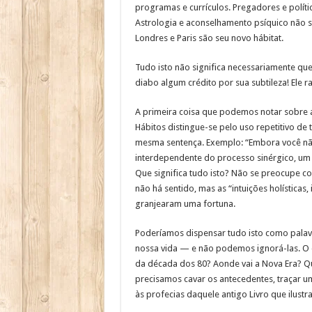
programas e currículos. Pregadores e polít
Astrologia e aconselhamento psíquico não s
Londres e Paris são seu novo hábitat.
Tudo isto não significa necessariamente qu
diabo algum crédito por sua subtileza! Ele ra
A primeira coisa que podemos notar sobre a
Hábitos distingue-se pelo uso repetitivo d
mesma sentença. Exemplo: “Embora você nã
interdependente do processo sinérgico, um g
Que significa tudo isto? Não se preocupe c
não há sentido, mas as “intuições holísticas
granjearam uma fortuna.
Poderíamos dispensar tudo isto como palavr
nossa vida — e não podemos ignorá-las. O 
da década dos 80? Aonde vai a Nova Era? Qua
precisamos cavar os antecedentes, traçar uma
às profecias daquele antigo Livro que ilustra 