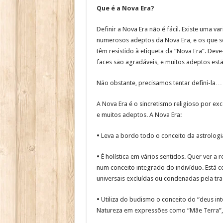
Que é a Nova Era?
Definir a Nova Era não é fácil. Existe uma v
numerosos adeptos da Nova Era, e os que se
têm resistido à etiqueta da “Nova Era”. Dev
faces são agradáveis, e muitos adeptos estã
Não obstante, precisamos tentar defini-la…
A Nova Era é o sincretismo religioso por exc
e muitos adeptos. A Nova Era:
•
Leva a bordo todo o conceito da astrologia
•
É holística em vários sentidos. Quer ver a 
num conceito integrado do indivíduo. Está c
universais excluídas ou condenadas pela trad
•
Utiliza do budismo o conceito do “deus in
Natureza em expressões como “Mãe Terra”,