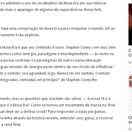
icos admitem o uso do vocabulário da Nova Era em sua retórica.
ão mais o apanágio de alguma vila supersticiosa; Nova York,
e haja uma conspiração da Nova Era para conquistar o mundo. Dê ao
ramente é tão explícito.
 Nova Era é que seu conteúdo é vazio. Stephen Covey com seus Sete
C
e termos como sinergia, paradigma e interdependente — às vezes na
U
o possa controlar os paradigmas de outros numa interação
rau elevado de sinergia existe dentro de seu círculo de influência.”
om o sentido; soa agradável, logo deverá ter um sentido. Contudo
, integradas, centradas em princípio” de Stephen Covey lhe
eado, mas as questões que suscitam são sérias — à nossa fé e à
que é a Nova Era? Como se tornou um movimento de massa no final
l deve ser a defesa cristã? Para responder a estas perguntas,
O
 linha através da história recente, entender seus gurus, e recorrer
s
a cena final.