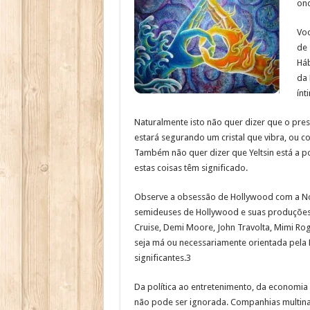
ond
Voc
de 
Háb
da 
ínt
Naturalmente isto não quer dizer que o pr
estará segurando um cristal que vibra, ou c
Também não quer dizer que Yeltsin está a pon
estas coisas têm significado.
Observe a obsessão de Hollywood com a No
semideuses de Hollywood e suas produções
Cruise, Demi Moore, John Travolta, Mimi Ro
seja má ou necessariamente orientada pela N
significantes.3
Da política ao entretenimento, da economia 
não pode ser ignorada. Companhias multina