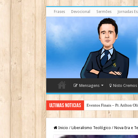
Frases
Devocional
Sermões
Jornadas Esp
Mensagens
Nisto Cremos
Ultimas Noticias
Eventos Finais – Pr. Arilton Ol
Espirito Santo – O Deus dos Ba
Inicio
/
Liberalismo Teológico
/
Nova Era e T