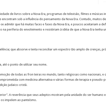
ariedade de livros sobre a Nova Era, programas de televisão, filmes e músicas i
 encontram sob a influência do pensamento da Nova Era. Contudo, muitos dele
e-se admitir que há muitas faces e fases da Nova Era, e poucos aceitariam a de
o na periferia do envolvimento e resistiriam à idéia de que a Nova Era tenha u
elência; que absorve e tenta reconciliar um espectro tão amplo de crenças, prá
, até o ponto de utilizar seu nome.
remoção de todas as fron teiras no mundo, tanto religiosas como nacionais, e q
omprometida com medicina alternativa e várias formas de terapia e pseudo-ps
ição judaico-cristã.
terior”. A reverência que seus adeptos mostram pela unidade do ser humano 
 os impelem ao panteísmo.