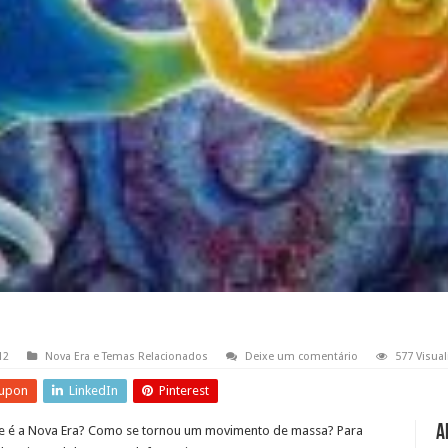
12
Nova Era e Temas Relacionados
Deixe um comentário
577 Visua
upon
LinkedIn
Pinterest
A
 é a Nova Era? Como se tornou um movimento de massa? Para