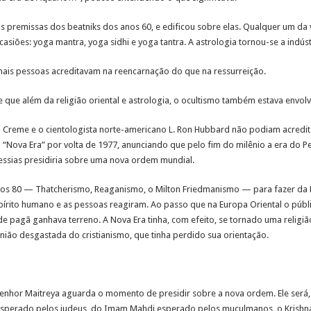
as premissas dos beatniks dos anos 60, e edificou sobre elas. Qualquer um d
asiões: yoga mantra, yoga sidhi e yoga tantra. A astrologia tornou-se a indús
mais pessoas acreditavam na reencarnação do que na ressurreição.
que além da religião oriental e astrologia, o ocultismo também estava envo
n Creme e o cientologista norte-americano L. Ron Hubbard não podiam acredita
ova Era” por volta de 1977, anunciando que pelo fim do milênio a era do Peixe
essias presidiria sobre uma nova ordem mundial.
anos 80 — Thatcherismo, Reaganismo, o Milton Friedmanismo — para fazer da
pírito humano e as pessoas reagiram. Ao passo que na Europa Oriental o pú
dade pagã ganhava terreno. A Nova Era tinha, com efeito, se tornado uma reli
inião desgastada do cristianismo, que tinha perdido sua orientação.
Senhor Maitreya aguarda o momento de presidir sobre a nova ordem. Ele será
s esperado pelos judeus, do Imam Mahdi esperado pelos muçulmanos, o Krishn