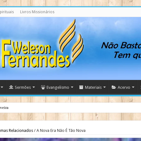
irituais
Livros Missionários
Sermões
Evangelismo
Materiais
Acervo
iveira
stidores
emas Relacionados
/
A Nova Era Não É Tão Nova