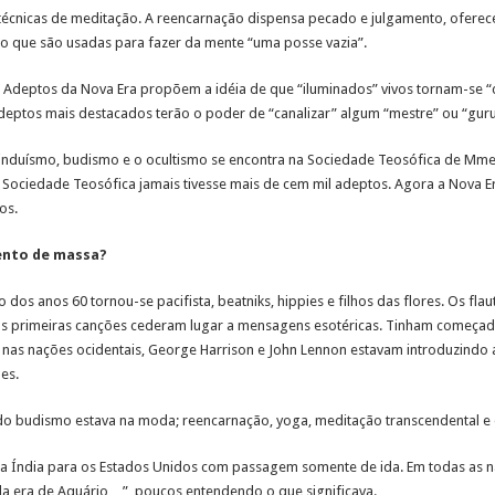
técnicas de meditação. A reencarnação dispensa pecado e julgamento, oferece
ão que são usadas para fazer da mente “uma posse vazia”.
X. Adeptos da Nova Era propõem a idéia de que “iluminados” vivos tornam-se “
 adeptos mais destacados terão o poder de “canalizar” algum “mestre” ou “guru
induísmo, budismo e o ocultismo se encontra na Sociedade Teosófica de Mme.
 Sociedade Teosófica jamais tivesse mais de cem mil adeptos. Agora a Nova 
os.
ento de massa?
 dos anos 60 tornou-se pacifista, beatniks, hippies e filhos das flores. Os fla
uas primeiras canções cederam lugar a mensagens esotéricas. Tinham começad
nas nações ocidentais, George Harrison e John Lennon estavam introduzindo a
es.
do budismo estava na moda; reencarnação, yoga, meditação transcendental e 
a Índia para os Estados Unidos com passagem somente de ida. Em todas as na
da era de Aquário…”, poucos entendendo o que significava.