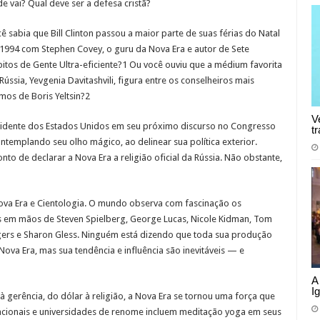
e vai? Qual deve ser a defesa cristã?
ê sabia que Bill Clinton passou a maior parte de suas férias do Natal
1994 com Stephen Covey, o guru da Nova Era e autor de Sete
itos de Gente Ultra-eficiente?1 Ou você ouviu que a médium favorita
Rússia, Yevgenia Davitashvili, figura entre os conselheiros mais
imos de Boris Yeltsin?2
V
esidente dos Estados Unidos em seu próximo discurso no Congresso
t
ontemplando seu olho mágico, ao delinear sua política exterior.
to de declarar a Nova Era a religião oficial da Rússia. Não obstante,
va Era e Cientologia. O mundo observa com fascinação os
 em mãos de Steven Spielberg, George Lucas, Nicole Kidman, Tom
gers e Sharon Gless. Ninguém está dizendo que toda sua produção
ova Era, mas sua tendência e influência são inevitáveis — e
A
I
à gerência, do dólar à religião, a Nova Era se tornou uma força que
cionais e universidades de renome incluem meditação yoga em seus