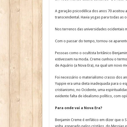
A geração psicodélica dos anos 70 aceitou 
transcendental. Havia yogas para todas as oc
Nos terrenos das universidades ocidentais 
Com o passar do tempo, tornou-se aparente 
Pessoas como o ocultista britânico Benjami
estivessem na moda. Creme cunhou o termo “N
de Aquário (a Nova Era), na qual um novo m
Foi necessário o materialismo crasso dos 
Yuppie era uma dieta inadequada para o es
cristianismo, no Ocidente, uma espirituali
evidente falta de idealismo político, com op
Para onde vai a Nova Era?
Benjamin Creme é enfático em dizer que o 
volta, esperado pelos cristãos, do Messia