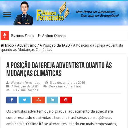
Eventos Finais – Pr. Arilton Oliveira
Espirito Santo – O Deus dos Bastidores
Inicio
/
Adventismo
/
A Posição da IASD
/
A Posição da Igreja Adventista
quanto às Mudanças Climáticas
A Posição da Igreja Adventista quanto às
Mudanças Climáticas
Weleson Fernandes
5 de dezembro de 2016
A Posição da IASD
Deixe um comentário
883 Visualizações
Os cientistas advertem que o gradual aquecimento da atmosfera
como resultado da atividade humana trará sérias conseqüências
ambientais. O clima irá se alterar, resultando em mais tempestades,