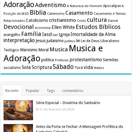
Adoração
Adventismo
Apocalipse
A Natureza do Homem
A
Biblia
Casamento
Calvinismo
Casamento e Temas
Posição da IASD
cultura
cristianismo
Catolicismo
Relacionados
Cristo
Daniel
Devocional
Estudos Bíblicos
Ellen White
economia
Família
Iasd
Imortalidade da Alma
Igreja
evangelho
Icar
interpretação
Jesus
judaismo
lei
Lei de Deus
judeus
Liberalismo
Musica e
Musica
Marxismo
Moral
Teológico
Adoração
protestantismo
política
Sermões
Profecias
Sábado
Sola Scriptura
vida
Torá
socialismo
Videos
Recente
Popular
Tags
comentários
Série Especial – Doutrina do Santuário
11 de fevereiro de 2026
Antes da Porta se Fechar: A Mensagem Profética do
Santuário Celestial