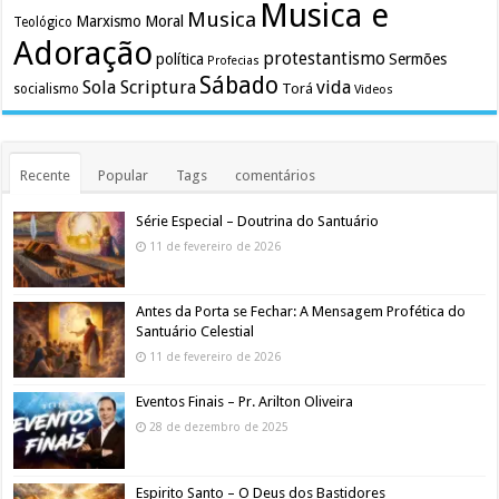
Musica e
Musica
Marxismo
Moral
Teológico
Adoração
protestantismo
política
Sermões
Profecias
Sábado
Sola Scriptura
vida
Torá
socialismo
Videos
Recente
Popular
Tags
comentários
Série Especial – Doutrina do Santuário
11 de fevereiro de 2026
Antes da Porta se Fechar: A Mensagem Profética do
Santuário Celestial
11 de fevereiro de 2026
Eventos Finais – Pr. Arilton Oliveira
28 de dezembro de 2025
Espirito Santo – O Deus dos Bastidores