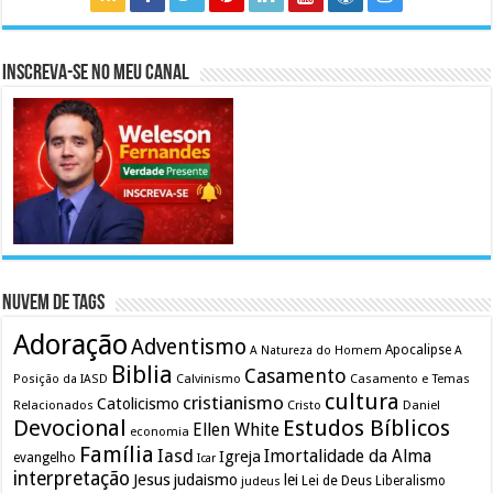
Inscreva-se no meu canal
Nuvem de Tags
Adoração
Adventismo
Apocalipse
A Natureza do Homem
A
Biblia
Casamento
Calvinismo
Casamento e Temas
Posição da IASD
cultura
cristianismo
Catolicismo
Relacionados
Cristo
Daniel
Devocional
Estudos Bíblicos
Ellen White
economia
Família
Iasd
Imortalidade da Alma
Igreja
evangelho
Icar
interpretação
Jesus
judaismo
lei
Lei de Deus
judeus
Liberalismo