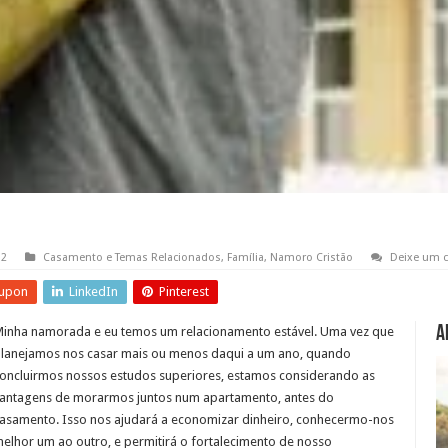
12
Casamento e Temas Relacionados
,
Família
,
Namoro Cristão
Deixe um 
upon
LinkedIn
Pinterest
A
inha namorada e eu temos um relacionamento estável. Uma vez que
lanejamos nos casar mais ou menos daqui a um ano, quando
oncluirmos nossos estudos superiores, estamos considerando as
antagens de morarmos juntos num apartamento, antes do
asamento. Isso nos ajudará a economizar dinheiro, conhecermo-nos
elhor um ao outro, e permitirá o fortalecimento de nosso