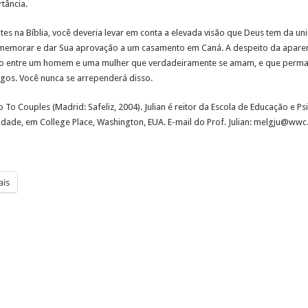
tância.
es na Bíblia, você deveria levar em conta a elevada visão que Deus tem da uni
omemorar e dar Sua aprovação a um casamento em Caná. A despeito da aparent
to entre um homem e uma mulher que verdadeiramente se amam, e que perma
igos. Você nunca se arrependerá disso.
o To Couples (Madrid: Safeliz, 2004). Julian é reitor da Escola de Educação e P
uldade, em College Place, Washington, EUA. E-mail do Prof. Julian: melgju@w
is