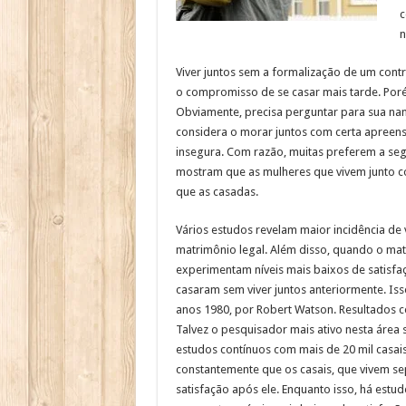
c
n
Viver juntos sem a formalização de um cont
o compromisso de se casar mais tarde. Poré
Obviamente, precisa perguntar para sua nam
considera o morar juntos com certa apreensã
insegura. Com razão, muitas preferem a se
mostram que as mulheres que vivem junto
que as casadas.
Vários estudos revelam maior incidência de 
matrimônio legal. Além disso, quando o mat
experimentam níveis mais baixos de satisfa
casaram sem viver juntos anteriormente. Is
anos 1980, por Robert Watson. Resultados c
Talvez o pesquisador mais ativo nesta área 
estudos contínuos com mais de 20 mil casa
constantemente que os casais, que vivem se
satisfação após ele. Enquanto isso, há est