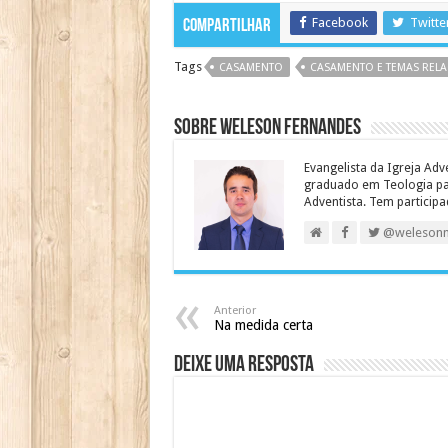
Facebook
Twitte
Compartilhar
Tags
CASAMENTO
CASAMENTO E TEMAS REL
Sobre Weleson Fernandes
Evangelista da Igreja Adv
graduado em Teologia para
Adventista. Tem particip
@weleson
Anterior
Na medida certa
Deixe uma resposta