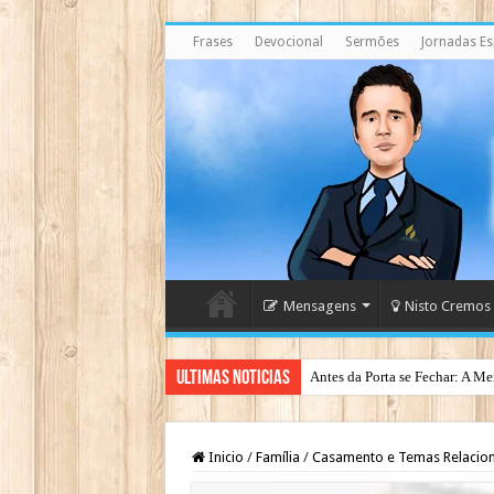
Frases
Devocional
Sermões
Jornadas Esp
Mensagens
Nisto Cremos
Ultimas Noticias
Antes da Porta se Fechar: A Me
Eventos Finais – Pr. Arilton Ol
Inicio
/
Família
/
Casamento e Temas Relacio