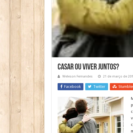
Casar ou viver juntos?
Weleson Fernandes
21 de março de 20
Facebook
Twitter
Stumble
M
p
c
v
c
m