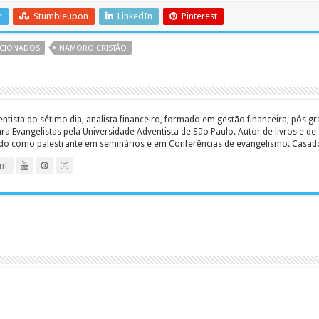
r
Stumbleupon
LinkedIn
Pinterest
ACIONADOS
NAMORO CRISTÃO
entista do sétimo dia, analista financeiro, formado em gestão financeira, pós 
 Evangelistas pela Universidade Adventista de São Paulo. Autor de livros e de a
ado como palestrante em seminários e em Conferências de evangelismo. Casado c
mf