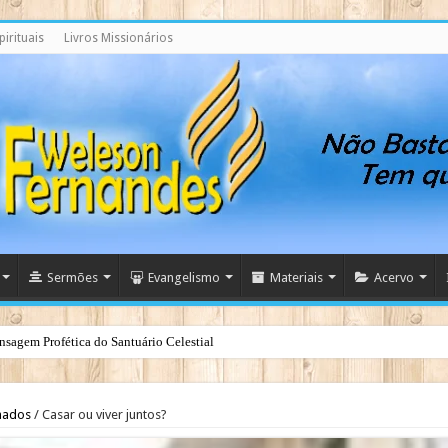
irituais
Livros Missionários
Sermões
Evangelismo
Materiais
Acervo
nsagem Profética do Santuário Celestial
iveira
nados
/
Casar ou viver juntos?