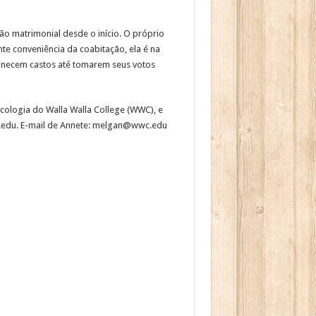
ão matrimonial desde o início. O próprio
e conveniência da coabitação, ela é na
necem castos até tomarem seus votos
sicologia do Walla Walla College (WWC), e
wc.edu. E-mail de Annete: melgan@wwc.edu