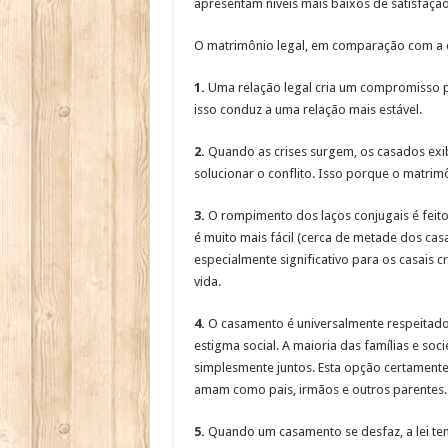
apresentam níveis mais baixos de satisfação
O matrimônio legal, em comparação com a co
1.
Uma relação legal cria um compromisso púb
isso conduz a uma relação mais estável.
2.
Quando as crises surgem, os casados exib
solucionar o conflito. Isso porque o matri
3.
O rompimento dos laços conjugais é feito
é muito mais fácil (cerca de metade dos cas
especialmente significativo para os casai
vida.
4.
O casamento é universalmente respeitado
estigma social. A maioria das famílias e s
simplesmente juntos. Esta opção certamente
amam como pais, irmãos e outros parentes.
5.
Quando um casamento se desfaz, a lei tem 