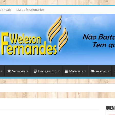
irituais
Livros Missionários
Sermões
Evangelismo
Materiais
Acervo
a evitar colapso da natalidade, afirma ativista
Quem 