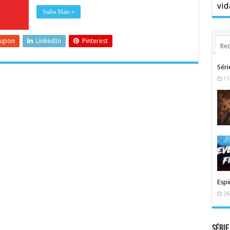
vid
Saiba Mais »
eupon
LinkedIn
Pinterest
Rec
Séri
11
Espi
26
Série