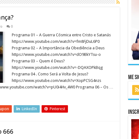
ança?
ro
0
Programa 01 – A Guerra Cósmica entre Cristo e Satanás
https://www.youtube.com/watch?v=fm8FjDuL6P0
Programa 02 – A Importância da Obediência a Deus
https://www.youtube.com/watch?v=dO9BkYTsu-o
Programa 03 – Quem é Deus?
https://www.youtube.com/watch?v=-DQAXOPkBqg
Programa 04 . Como Será a Volta de Jesus?
Me Si
https://www.youtube.com/watch?v=XopPCSG4nzs
//www.youtube.com/watch?v=pU0i4Hv_4W0 Programa 06 – Os …
eupon
LinkedIn
Pinterest
Inscr
o 666