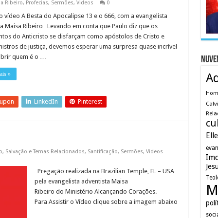
sa Ribeiro
,
Profecias
,
Sermões
,
Videos
0
o vídeo A Besta do Apocalipse 13 e o 666, com a evangelista
ta Maisa Ribeiro Levando em conta que Paulo diz que os
ntos do Anticristo se disfarçam como apóstolos de Cristo e
istros de justiça, devemos esperar uma surpresa quase incrível
brir quem é o …
Nuve
ais »
A
Ho
eupon
LinkedIn
Pinterest
Calv
Rela
cu
Ell
evan
o
,
Salvação e Temas Relacionados
,
Santificação
,
Sermões
,
Videos
Imo
Jes
Pregação realizada na Brazilian Temple, FL – USA
Teol
pela evangelista adventista Maisa
M
Ribeiro do Ministério Alcançando Corações.
Para Assistir o Vídeo clique sobre a imagem abaixo
polí
soci