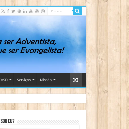
IASD
Serviços
Missão
sou eu?