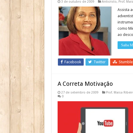
3 de outubro de 2009
Anticristo
,
Prof. Mai
Assista a
adventis
instrume
como Min
ao desco
Saiba M
Facebook
Twitter
Stumbl
A Correta Motivação
27 de setembro de 2009
Prof. Maisa Ribeir
0