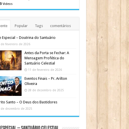
a
Videos
ente
Popular
Tags
comentários
e Especial – Doutrina do Santuário
 de fevereiro de 2026
Antes da Porta se Fechar: A
Mensagem Profética do
Santuário Celestial
11 de fevereiro de 2026
Eventos Finais – Pr. Arilton
Oliveira
28 de dezembro de 2025
rito Santo – O Deus dos Bastidores
 de dezembro de 2025
 Especial – Santuário Celestial