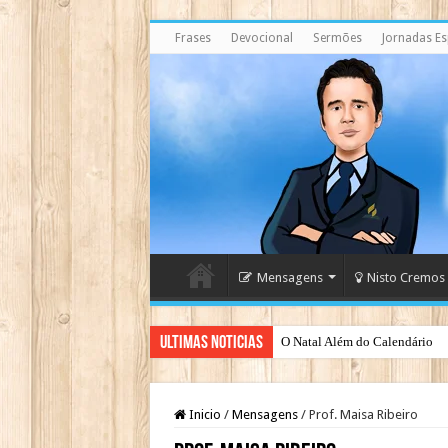
Frases
Devocional
Sermões
Jornadas Esp
Mensagens
Nisto Cremos
Ultimas Noticias
Japão rejeita casamento gay par
Inicio
/
Mensagens
/
Prof. Maisa Ribeiro