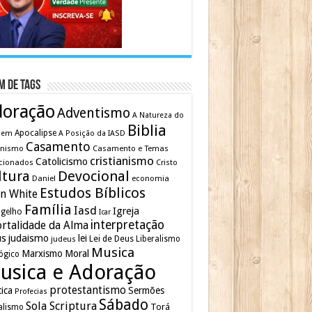
m de Tags
doração
Adventismo
A Natureza do
Biblia
Apocalipse
mem
A Posição da IASD
Casamento
inismo
Casamento e Temas
cristianismo
Catolicismo
cionados
Cristo
ltura
Devocional
Daniel
economia
Estudos Bíblicos
en White
Família
Iasd
Igreja
gelho
Icar
interpretação
rtalidade da Alma
us
judaismo
lei
Lei de Deus
judeus
Liberalismo
Musica
Marxismo
Moral
ógico
usica e Adoração
protestantismo
tica
Sermões
Profecias
Sábado
Sola Scriptura
Torá
alismo