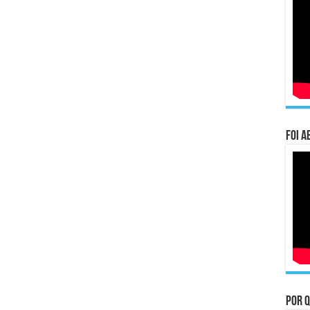
Foi a
Por q