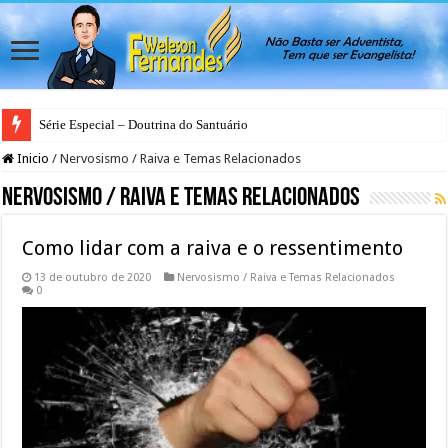
Série Especial – Doutrina do Santuário
Antes da Porta se Fechar: A Mensagem Profética do Santuário Celestial
Inicio
/
Nervosismo / Raiva e Temas Relacionados
Nervosismo / Raiva e Temas Relacionados
Como lidar com a raiva e o ressentimento
13 de outubro de 2020
Nervosismo / Raiva e Temas Relacionados
0