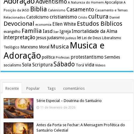
Adoração
Adventismo
Apocalipse
A Natureza do Homem
A
Biblia
Casamento
Calvinismo
Casamento e Temas
Posição da IASD
cultura
cristianismo
Catolicismo
Relacionados
Cristo
Daniel
Devocional
Estudos Bíblicos
Ellen White
economia
Família
Iasd
Imortalidade da Alma
Igreja
evangelho
Icar
interpretação
Jesus
judaismo
lei
Lei de Deus
judeus
Liberalismo
Musica e
Musica
Marxismo
Moral
Teológico
Adoração
protestantismo
política
Sermões
Profecias
Sábado
Sola Scriptura
vida
Torá
socialismo
Videos
Recente
Popular
Tags
comentários
Série Especial – Doutrina do Santuário
11 de fevereiro de 2026
Antes da Porta se Fechar: A Mensagem Profética do
Santuário Celestial