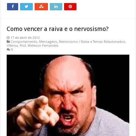
Como vencer a raiva e o nervosismo?
17 de abril de 2012
Comportamento
,
Mensagens
,
Nervosismo / Raiva e Temas Relacionados
,
Ofensa
,
Prof. Weleson Fernandes
0