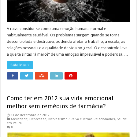
A raiva constitui-se como uma emoção humana normal e
habitualmente saudável. Os problemas surgem quando se torna
descontrolada e destrutiva, podendo afetar o trabalho, a escola, as
relações pessoais e a qualidade de vida no geral. O descontrolo leva
a que te sintas “à mercê” de uma emoção imprevisível e poderosa. …
Saiba Mais »
Como ter em 2012 sua vida emocional
melhor sem remédios de farmácia?
23 de dezembro de 2012
Ansiedade
,
Depressão
,
Nervosismo / Raiva e Temas Relacionados
,
Saúde
em Pauta
0