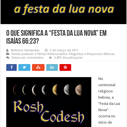
O que significa a “Festa da Lua Nova” em
Isaías 66:23?
Weleson Fernandes
2 de março de 2011
Festas Judaicas e Temas Relacionados
,
Perguntas e Respostas Bíblicas
Deixe um comentário
3,891 Visualizações
No
cerimonial
religioso
hebreu, a
“Festa da Lua
Nova”
ocorria no
início de