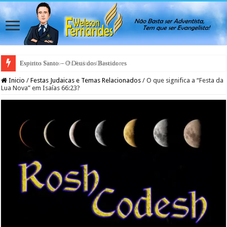
Espirito Santo – O Deus dos Bastidores
Inicio
/
Festas Judaicas e Temas Relacionados
/
O que significa a “Festa da
Lua Nova” em Isaías 66:23?