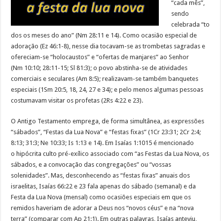
“cada mês”,
sendo
celebrada “to
dos os meses do ano” (Nm 28:11 e 14). Como ocasião especial de
adoração (Ez 46:1-8), nesse dia tocavam-se as trombetas sagradas e
ofereciam-se “holocaustos” e “ofertas de manjares” ao Senhor
(Nm 10:10; 28:11-15; Sl 81:3); o povo abstinha-se de atividades
comerciais e seculares (Am 8:5); realizavam-se também banquetes
especiais (1Sm 20:5, 18, 24, 27 e 34); e pelo menos algumas pessoas
costumavam visitar os profetas (2Rs 4:22 e 23).
O Antigo Testamento emprega, de forma simultânea, as expressões
“sábados”, “Festas da Lua Nova” e “festas fixas” (1Cr 23:31; 2Cr 2:4;
8:13; 31:3; Ne 10:33; Is 1:13 e 14). Em Isaías 1:1015 é mencionado
o hipócrita culto pré-exílico associado com “as Festas da Lua Nova, os
sábados, e a convocação das congregações” ou “vossas
solenidades”. Mas, desconhecendo as “festas fixas” anuais dos
israelitas, Isaías 66:22 e 23 fala apenas do sábado (semanal) e da
Festa da Lua Nova (mensal) como ocasiões especiais em que os
remidos haveriam de adorar a Deus nos “novos céus” e na “nova
terra” (comparar com Ap 21:1). Em outras palavras, Isaías anteviu,