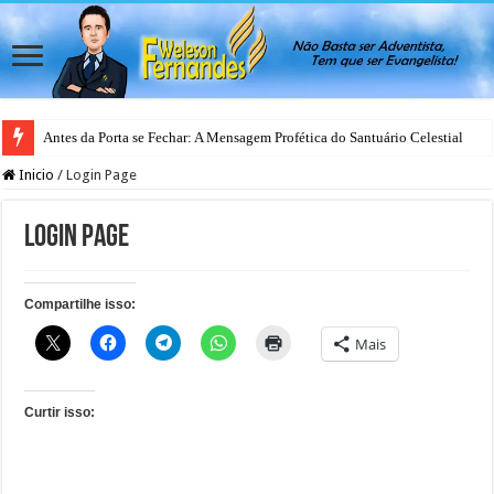
Antes da Porta se Fechar: A Mensagem Profética do Santuário Celestial
Inicio
/
Login Page
Login Page
Compartilhe isso:
Mais
Curtir isso: