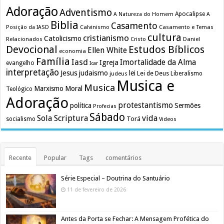
Adoração
Adventismo
Apocalipse
A Natureza do Homem
A
Biblia
Casamento
Calvinismo
Casamento e Temas
Posição da IASD
cultura
cristianismo
Catolicismo
Relacionados
Cristo
Daniel
Devocional
Estudos Bíblicos
Ellen White
economia
Família
Iasd
Imortalidade da Alma
Igreja
evangelho
Icar
interpretação
Jesus
judaismo
lei
Lei de Deus
judeus
Liberalismo
Musica e
Musica
Marxismo
Moral
Teológico
Adoração
protestantismo
política
Sermões
Profecias
Sábado
Sola Scriptura
vida
Torá
socialismo
Videos
Recente
Popular
Tags
comentários
Série Especial – Doutrina do Santuário
11 de fevereiro de 2026
Antes da Porta se Fechar: A Mensagem Profética do