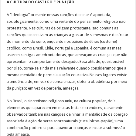
A CULTURA DO CASTIGO E PUNIÇÃO
A “ideologia” presente nessas canções de ninar é apontada,
sociologicamente, como uma vertente do pensamento religioso não
protestante. Nas culturas de origem protestante, são comuns as
canções que incentivam as crianças a gostar de si mesmas e desfrutar
do momento do sono, enquanto nos países de éthos (costume)
católico, como Brasil, Chile, Portugal e Espanha, é comum as mães
usarem cantigas amedrontadoras, que ameaçam as crianças que não
apresentam o comportamento desejado. Essa atitude, questionável
por si só, torna-se ainda mais relevante quando consideramos que a
mesma mentalidade permeia a ação educativa. Nesses lugares existe
a tendência de, em vez de conscientizar, obter a obediência por meio
da punição; em vez de parceria, ameaças.
No Brasil, o sincretismo religioso uniu, na cultura popular, dois
elementos que aparecem em muitas festas e crendices, claramente
observados também nas canções de ninar: a mentalidade da coerção
associada à ação de seres sobrenaturais (cuca, bicho-papão); uma
combinação poderosa para apavorar crianças e incutir a submissão
pela ameaça.