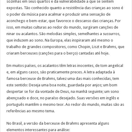
sozinhas em seus quartos e da vulnerabilidade a que se sentem
expostas. Tão conhecido quanto a resistência das crianças ao sono é
o poder da música para acalmar e produzir uma sensação de
aconchego e bem-estar, que favorece o descanso das crianças. Por
isso, em muitas culturas ao redor do mundo, surgiram canções de
ninar ou acalantos. São melodias simples, semelhantes a sussurros,
que induzem ao sono. Na Europa, elas inspiraram até mesmo o
trabalho de grandes compositores, como Chopin, Liszt e Brahms, que
criaram berceuses (canções para o berço) cantadas até hoje.
Em muitos países, os acalantos têm letras inocentes, de tom angelical
e, em alguns casos, são praticamente preces. A letra adaptada à
famosa berceuse de Brahms, talvez uma das mais conhecidas, tem
este sentido: Deseja uma boa noite, guardada por anjos; um bom
despertar se for da vontade de Deus, na manhã seguinte; um sono
abençoado e doce, no paraíso desejado. Suas versões em inglês e
português mantêm o mesmo teor. Ao redor do mundo, muitas são as
referências ao mesmo tema.
No Brasil, a versão da berceuse de Brahms apresenta alguns
elementos interessantes para análise: