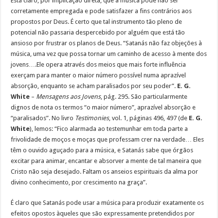
Está claro, por implicação direta, que a música pode não ser
corretamente empregada e pode satisfazer a fins contrários aos
propostos por Deus. É certo que tal instrumento tão pleno de
potencial não passaria despercebido por alguém que está tão
ansioso por frustrar os planos de Deus. “Satanás não faz objeções à
música, uma vez que possa tornar um caminho de acesso à mente dos
jovens….Ele opera através dos meios que mais forte influência
exerçam para manter o maior número possível numa aprazível
absorção, enquanto se acham paralisados por seu poder”.
E. G.
White
–
Mensagens aos Jovens
, pág. 295. São particularmente
dignos de nota os termos “o maior número”, aprazível absorção e
“paralisados”. No livro
Testimonies
, vol. 1, páginas 496, 497 (de
E. G.
White
), lemos: “Fico alarmada ao testemunhar em toda parte a
frivolidade de moços e moças que professam crer na verdade… Eles
têm o ouvido aguçado para a música, e Satanás sabe que órgãos
excitar para animar, encantar e absorver a mente de tal maneira que
Cristo não seja desejado. Faltam os anseios espirituais da alma por
divino conhecimento, por crescimento na graça”.
É claro que Satanás pode usar a música para produzir exatamente os
efeitos opostos àqueles que são expressamente pretendidos por