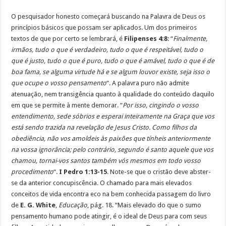
O pesquisador honesto começará buscando na Palavra de Deus os
princípios básicos que possam ser aplicados. Um dos primeiros
textos de que por certo se lembrará, é
Filipenses 4:8
: “
Finalmente,
irmãos, tudo o que é verdadeiro, tudo o que é respeitável, tudo o
que é justo, tudo o que é puro, tudo o que é amável, tudo o que é de
boa fama, se alguma virtude há e se algum louvor existe, seja isso o
que ocupe o vosso pensamento
“. A palavra puro não admite
atenuação, nem transigência quanto à qualidade do conteúdo daquilo
em que se permite à mente demorar. “
Por isso, cingindo o vosso
entendimento, sede sóbrios e esperai inteiramente na Graça que vos
está sendo trazida na revelação de Jesus Cristo. Como filhos da
obediência, não vos amoldeis às paixões que tínheis anteriormente
na vossa ignorância; pelo contrário, segundo é santo aquele que vos
chamou, tornai-vos santos também vós mesmos em todo vosso
procedimento
“.
I Pedro 1:13-15
. Note-se que o cristão deve abster-
se da anterior concupiscência. O chamado para mais elevados
conceitos de vida encontra eco na bem conhecida passagem do livro
de
E. G. White
,
Educação
, pág. 18. “Mais elevado do que o sumo
pensamento humano pode atingir, é o ideal de Deus para com seus