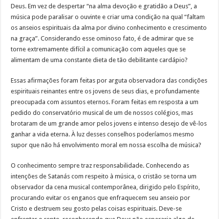
Deus. Em vez de despertar “na alma devoção e gratidão a Deus”, a
música pode paralisar o ouvinte e criar uma condição na qual “faltam
os anseios espirituais da alma por divino conhecimento e crescimento
na graça”. Considerando esse ominoso fato, é de admirar que se
torne extremamente difícil a comunicação com aqueles que se
alimentam de uma constante dieta de tão debilitante cardápio?
Essas afirmações foram feitas por arguta observadora das condições
espirituais reinantes entre os jovens de seus dias, e profundamente
preocupada com assuntos eternos. Foram feitas em resposta a um
pedido do conservatório musical de um de nossos colégios, mas
brotaram de um grande amor pelos jovens e intenso desejo de vê-los
ganhar a vida eterna. À luz desses conselhos poderíamos mesmo
supor que não há envolvimento moral em nossa escolha de música?
O conhecimento sempre traz responsabilidade. Conhecendo as
intenções de Satanás com respeito à música, o cristão se torna um
observador da cena musical contemporânea, dirigido pelo Espírito,
procurando evitar os enganos que enfraquecem seu anseio por
Cristo e destruem seu gosto pelas coisas espirituais. Deve-se