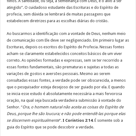
filhos. A santidade, ou seja, a semelhança com Deus, é o alvo a ser
atingido”. O cuidadoso estudante das Escrituras e do Espírito de
profecia, sem dúvida se lembrará de muitas passagens que
estabelecem diretrizes para as escolhas diárias do cristão.
Ao buscarmos a identificação com a vontade de Deus, nenhum meio
de comunicação com Ele deve ser negligenciado. Em primeiro lugar as
Escrituras, depois os escritos do Espírito de Profecia. Nessas fontes
acham-se claramente estabelecidos conceitos básicos de um viver
correto. As opiniões formadas e expressas, sem se ter recorrido a
essas fontes fundamentais, são prematuras e sujeitas a todas as
variações de gostos e aversões pessoais. Mesmo ao serem
consultadas essas fontes, a verdade pode ser obscurecida, a menos
que o pesquisador esteja desejoso de ser guiado por ela. E quando
se inicia esse estudo é absolutamente necessária a mais fervorosa
oração, na qual seja buscada verdadeira submissão à vontade do
Senhor. “
Ora, o homem natural não aceita as coisas do Espírito de
Deus, porque lhe são loucura; e não pode entendê-las porque elas
se discernem espiritualmente
“.
I Coríntios 2:14
. É somente sob a
guia do Espírito que se pode descobrir a verdade.