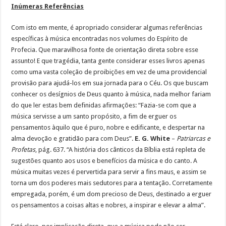
Inúmeras Referências
Com isto em mente, é apropriado considerar algumas referências
específicas à música encontradas nos volumes do Espírito de
Profecia. Que maravilhosa fonte de orientação direta sobre esse
assunto! E que tragédia, tanta gente considerar esses livros apenas
como uma vasta coleção de proibições em vez de uma providencial
provisão para ajudá-los em sua jornada para o Céu. Os que buscam
conhecer os desígnios de Deus quanto à música, nada melhor fariam
do que ler estas bem definidas afirmações: “Fazia-se com que a
música servisse a um santo propósito, a fim de erguer os
pensamentos àquilo que é puro, nobre e edificante, e despertar na
alma devoção e gratidão para com Deus”.
E. G. White
–
Patriarcas e
Profetas
, pág. 637. “A história dos cânticos da Bíblia está repleta de
sugestões quanto aos usos e benefícios da música e do canto. A
música muitas vezes é pervertida para servir a fins maus, e assim se
torna um dos poderes mais sedutores para a tentação. Corretamente
empregada, porém, é um dom precioso de Deus, destinado a erguer
os pensamentos a coisas altas e nobres, a inspirar e elevar a alma”.