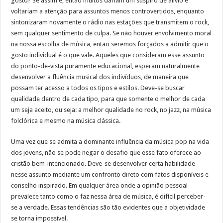
gosto? Se assim é, então muitos dariam um suspiro de alívio e
voltariam a atenção para assuntos menos controvertidos, enquanto
sintonizaram novamente o rádio nas estações que transmitem o rock,
sem qualquer sentimento de culpa. Se não houver envolvimento moral
na nossa escolha de música, então seremos forçados a admitir que o
gosto individual é o que vale. Aqueles que consideram esse assunto
do ponto-de-vista puramente educacional, esperam naturalmente
desenvolver a fluência musical dos indivíduos, de maneira que
possam ter acesso a todos os tipos e estilos. Deve-se buscar
qualidade dentro de cada tipo, para que somente o melhor de cada
um seja aceito, ou seja: a melhor qualidade no rock, no jazz, na música
folclórica e mesmo na música clássica.
Uma vez que se admita a dominante influência da música pop na vida
dos jovens, não se pode negar o desafio que esse fato oferece ao
cristão bem-intencionado. Deve-se desenvolver certa habilidade
nesse assunto mediante um confronto direto com fatos disponíveis e
conselho inspirado. Em qualquer área onde a opinião pessoal
prevalece tanto como o faz nessa área de música, é difícil perceber-
se a verdade. Essas tendências são tão evidentes que a objetividade
se torna impossível.