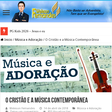
PG Kids 2026 – Jesus e eu
Inicio
/
Música e Adoração
/
O Cristão e a Música Contemporânea
O Cristão e a Música Contemporânea
Weleson Fernandes
14 de abril de 2018
Música e Adoração
Deixe um comentário
855 Visualizações