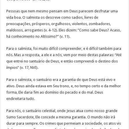
Pessoas que nem mesmo pensam em Deus parecem desfrutar uma
vida boa. O salmista os descreve como sadios, livres de
preocupações, prósperos, orgulhosos, violentos, zombadores,
maldosos, arrogantes (v. 4-12). Eles dizem: “Como sabe Deus? Acaso,
há conhecimento no Altíssimo?” (v. 11).
Para o salmista, foi muito difícil compreender, e é difícil também para
nós. Mas a resposta, a ele e a nós, vem por meio destas palavras: “Até
que entrei no santuário de Deus, e então compreendi o destino dos
ímpios” (v. 17, NVI).
Para o salmista, o santuário era a garantia de que Deus está vivo e
ativo. Deus ainda estava em Seu trono, e, no tempo certo e da melhor
forma, Ele daria fim ao domínio do pecado e do mal. Deus
endireitaria tudo.
Para nós, o santuário celestial, onde Jesus atua como nosso grande
Sumo Sacerdote, Ele concede a mesma garantia. O mundo não irá
durar para sempre. Os crimes que permeiam a sociedade, os atos vis