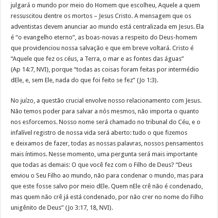
julgará o mundo por meio do Homem que escolheu, Aquele a quem
ressuscitou dentre os mortos – Jesus Cristo. A mensagem que os
adventistas devem anunciar ao mundo está centralizada em Jesus. Ela
é “o evangelho eterno”, as boas-novas a respeito do Deus-homem
que providenciou nossa salvação e que em breve voltará. Cristo é
“Aquele que fez os céus, a Terra, o mar e as fontes das águas”
(Ap 14:7, NVI), porque “todas as coisas foram feitas por intermédio
dEle, e, sem Ele, nada do que foi feito se fez” (Jo 1:3).
No juízo, a questão crucial envolve nosso relacionamento com Jesus.
Não temos poder para salvar a nós mesmos, não importa o quanto
nos esforcemos. Nosso nome será chamado no tribunal do Céu, e o
infalível registro de nossa vida será aberto: tudo o que fizemos
e deixamos de fazer, todas as nossas palavras, nossos pensamentos
mais íntimos. Nesse momento, uma pergunta será mais importante
que todas as demais: O que você fez com o Filho de Deus? “Deus
enviou o Seu Filho ao mundo, não para condenar o mundo, mas para
que este fosse salvo por meio dEle. Quem nEle crê não é condenado,
mas quem não crê já está condenado, por não crer no nome do Filho
unigênito de Deus” (Jo 3:17, 18, NVI).