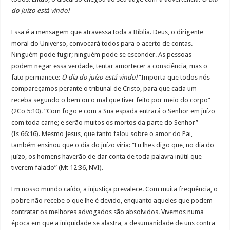
do juízo está vindo!
Essa é a mensagem que atravessa toda a Bíblia. Deus, o dirigente
moral do Universo, convocará todos para o acerto de contas.
Ninguém pode fugir; ninguém pode se esconder. As pessoas
podem negar essa verdade, tentar amortecer a consciência, mas o
fato permanece:
O dia do juízo está vindo!
“Importa que todos nós
compareçamos perante o tribunal de Cristo, para que cada um
receba segundo o bem ou o mal que tiver feito por meio do corpo”
(2Co 5:10). “Com fogo e com a Sua espada entrará o Senhor em juízo
com toda carne; e serão muitos os mortos da parte do Senhor”
(Is 66:16). Mesmo Jesus, que tanto falou sobre o amor do Pai,
também ensinou que o dia do juízo viria: “Eu lhes digo que, no dia do
juízo, os homens haverão de dar conta de toda palavra inútil que
tiverem falado” (Mt 12:36, NVI).
Em nosso mundo caído, a injustiça prevalece. Com muita frequência, o
pobre não recebe o que lhe é devido, enquanto aqueles que podem
contratar os melhores advogados são absolvidos. Vivemos numa
época em que a iniquidade se alastra, a desumanidade de uns contra