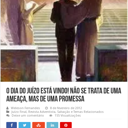
O dia do juízo está vindo! Não se trata de uma
ameaça, mas de uma promessa
Weleson Fernandes
8 de fevereiro de 2012
Juízo Final
,
Revista Adventista
,
Salvação e Temas Relacionados
Deixe um comentário
155 Visualizações