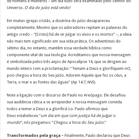
de homens e mulheres – um dia tudo será examinado pelo Senhor do
Universo.
O dia do juízo está vindo!
Em muitas igrejas cristãs, a doutrina do juízo desapareceu
completamente. Mesmo que os adoradores repitam as palavras do
antigo credo – “[Cristo] há de vir julgar os vivos e os mortos” –, a ideia
não mais tem significado em sua vida prática. Os adventistas do
sétimo dia, no entanto, mantêm essa verdade bíblica como
componente vital de sua teologia. Acreditamos que nossa mensagem
é simbolizada pelos três anjos de Apocalipse 14, que se dirigem ao
mundo inteiro com a proclamação: “Temam a Deus e glorifiquem-nO,
pois chegou a hora do Seu juízo. Adorem Aquele que fez os céus, a
Terra, o mar e as fontes das águas” (Ap 14:7, NVI).
Note a ligação com o discurso de Paulo no Areópago. Ele desafiou
sua audiência cética a se arrepender e nossa mensagem convida
todos a temer a Deus e a glorificá-Lo. Paulo afirmou que
Deus estabeleceu “
um dia em que com justiça há de julgar o
mundo
”; nós pregamos: “
Chegou a hora do Seu juízo
.”
Transformados pela graça –
Finalmente, Paulo declarou que Deus