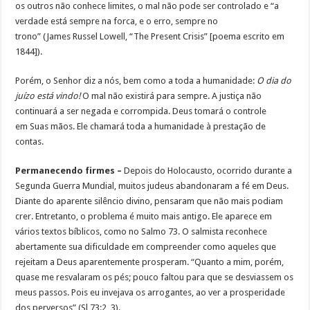
os outros não conhece limites, o mal não pode ser controlado e “a
verdade está sempre na forca, e o erro, sempre no
trono” (James Russel Lowell, “The Present Crisis” [poema escrito em
1844]).
Porém, o Senhor diz a nós, bem como a toda a humanidade:
O dia do
juízo está vindo!
O mal não existirá para sempre. A justiça não
continuará a ser negada e corrompida. Deus tomará o controle
em Suas mãos. Ele chamará toda a humanidade à prestação de
contas.
Permanecendo firmes –
Depois do Holocausto, ocorrido durante a
Segunda Guerra Mundial, muitos judeus abandonaram a fé em Deus.
Diante do aparente silêncio divino, pensaram que não mais podiam
crer. Entretanto, o problema é muito mais antigo. Ele aparece em
vários textos bíblicos, como no Salmo 73. O salmista reconhece
abertamente sua dificuldade em compreender como aqueles que
rejeitam a Deus aparentemente prosperam. “Quanto a mim, porém,
quase me resvalaram os pés; pouco faltou para que se desviassem os
meus passos. Pois eu invejava os arrogantes, ao ver a prosperidade
dos perversos” (Sl 73:2, 3).