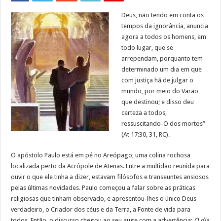
Deus, não tendo em conta os
tempos da ignorância, anuncia
agora a todos os homens, em
todo lugar, que se
arrependam, porquanto tem
determinado um dia em que
com justiça há de julgar o
mundo, por meio do Varão
que destinou; e disso deu
certeza a todos,
ressuscitando-O dos mortos”
(At 17:30, 31, RC).
O apóstolo Paulo está em pé no Areópago, uma colina rochosa
localizada perto da Acrópole de Atenas. Entre a multidão reunida para
ouvir o que ele tinha a dizer, estavam filósofos e transeuntes ansiosos
pelas últimas novidades. Paulo começou a falar sobre as práticas
religiosas que tinham observado, e apresentou-lhes o único Deus
verdadeiro, o Criador dos céus e da Terra, a Fonte de vida para
todos. Então, o discurso chegou ao seu auge com a advertência:
O dia