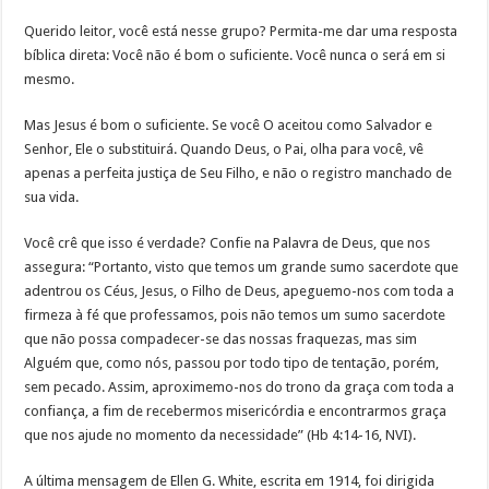
Querido leitor, você está nesse grupo? Permita-me dar uma resposta
bíblica direta: Você não é bom o suficiente. Você nunca o será em si
mesmo.
Mas Jesus é bom o suficiente. Se você O aceitou como Salvador e
Senhor, Ele o substituirá. Quando Deus, o Pai, olha para você, vê
apenas a perfeita justiça de Seu Filho, e não o registro manchado de
sua vida.
Você crê que isso é verdade? Confie na Palavra de Deus, que nos
assegura: “Portanto, visto que temos um grande sumo sacerdote que
adentrou os Céus, Jesus, o Filho de Deus, apeguemo-nos com toda a
firmeza à fé que professamos, pois não temos um sumo sacerdote
que não possa compadecer-se das nossas fraquezas, mas sim
Alguém que, como nós, passou por todo tipo de tentação, porém,
sem pecado. Assim, aproximemo-nos do trono da graça com toda a
confiança, a fim de recebermos misericórdia e encontrarmos graça
que nos ajude no momento da necessidade” (Hb 4:14-16, NVI).
A última mensagem de Ellen G. White, escrita em 1914, foi dirigida