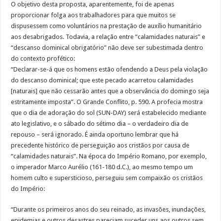
O objetivo desta proposta, aparentemente, foi de apenas
proporcionar folga aos trabalhadores para que muitos se
dispusessem como voluntários na prestação de auxílio humanitário
aos desabrigados. Todavia, a relação entre “calamidades naturais” e
“descanso dominical obrigatório” não deve ser subestimada dentro
do contexto profético:
“Declarar-se-á que os homens estão ofendendo a Deus pela violação
do descanso dominical; que este pecado acarretou calamidades
[naturais] que não cessarão antes que a observância do domingo seja
estritamente imposta”. O Grande Conflito, p. 590. A profecia mostra
que o dia de adoração do sol (SUN-DAY) será estabelecido mediante
ato legislativo, e o sábado do sétimo dia – o verdadeiro dia de
repouso – será ignorado. É ainda oportuno lembrar que há
precedente histórico de perseguição aos cristãos por causa de
“calamidades naturais”. Na época do Império Romano, por exemplo,
o imperador Marco Aurélio (161-180 d.C.), ao mesmo tempo um
homem culto e supersticioso, perseguiu sem compaixão os cristãos
do Império:
“Durante os primeiros anos do seu reinado, as invasões, inundações,
epidemias e outros desastres pareciam suceder uns aos outros sem