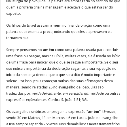
Na liturgia do povo judeu a palavra era empregada no sentido de que
quem a proferia cria na mensagem e aceitava o que estava sendo
exposto.
Os filhos de Israel usavam
amém
no final da oração como uma
palavra que resumia a prece, indicando que eles a aprovavam e a
tornavam sua.
Sempre pensamos no
amém
como uma palavra usada para concluir
uma frase ou oração, mas na Bíblia, muitas vezes, ela é usada no início
de uma frase para indicar que o que se segue é importante. Se o seu
uso indica a importância da declaração seguinte, a sua repetição no
início da sentença denota que o que será dito é muito importante e
solene. Por isso Jesus começou muitas das suas afirmações desta
maneira, sendo relatadas 25 no evangelho de João. Elas são
traduzidas por:
verdadeiramente
;
em verdade, em verdade
ou outras
expressões eqüivalentes. Confira S. João 1:51; 3:3.
Os evangelhos sinóticos empregam a expressão “
amém
” 49 vezes,
sendo 30 em Mateus, 13 em Marcos e 6 em Lucas. João no evangelho
a usa sempre repetida 25 vezes. Nos demais livros neotestamentários