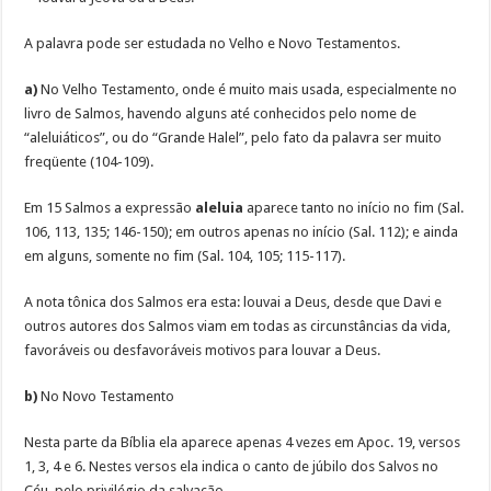
A palavra pode ser estudada no Velho e Novo Testamentos.
a)
No Velho Testamento, onde é muito mais usada, especialmente no
livro de Salmos, havendo alguns até conhecidos pelo nome de
“aleluiáticos”, ou do “Grande Halel”, pelo fato da palavra ser muito
freqüente (104-109).
Em 15 Salmos a expressão
aleluia
aparece tanto no início no fim (Sal.
106, 113, 135; 146-150); em outros apenas no início (Sal. 112); e ainda
em alguns, somente no fim (Sal. 104, 105; 115-117).
A nota tônica dos Salmos era esta: louvai a Deus, desde que Davi e
outros autores dos Salmos viam em todas as circunstâncias da vida,
favoráveis ou desfavoráveis motivos para louvar a Deus.
b)
No Novo Testamento
Nesta parte da Bíblia ela aparece apenas 4 vezes em Apoc. 19, versos
1, 3, 4 e 6. Nestes versos ela indica o canto de júbilo dos Salvos no
Céu, pelo privilégio da salvação.