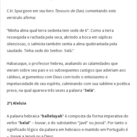
C.H. Spurgeon em seu livro
Tesouro de Davi
, comentando este
versículo afirma:
“Minha alma qual terra sedenta tem sede de ti”. Como a terra
ressequida e rachada pela seca, abrindo a boca em súplicas
silenciosas, o salmista também sentia a alma quebrantada pela
saudade. Tinha sede do Senhor. Selá.”
Habacuque, o professor hebreu, avaliando as calamidades que
vieram sobre seu pais e os subsequentes castigos que adviriam aos
caldeus, argumentou com Deus com todo o entusiasmo e
impetuosidade de seu espírito, culminando com sua sublime e poética
prece, na qual aparece três vezes a palavra “
Selá
“.
2ª) Aleluia
A palavra hebraica “
halleluyah
” é composta da forma imperativa do
verbo “
halal
” – louvar, e do substantivo “Javé” ou Jeová”. Por tanto o
significado lógico da palavra em hebraico e mantido em Português é
– louvai a Jeová ou a Deus.