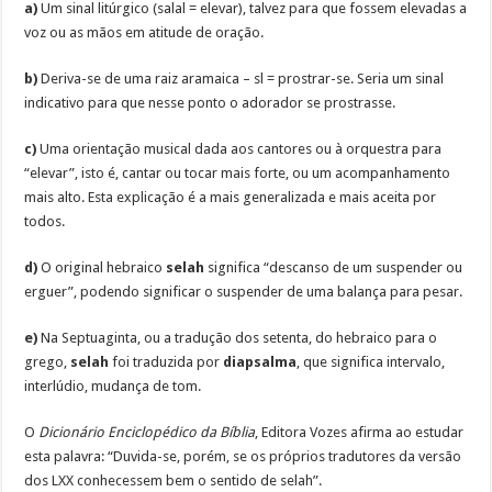
a)
Um sinal litúrgico (salal = elevar), talvez para que fossem elevadas a
voz ou as mãos em atitude de oração.
b)
Deriva-se de uma raiz aramaica – sl = prostrar-se. Seria um sinal
indicativo para que nesse ponto o adorador se prostrasse.
c)
Uma orientação musical dada aos cantores ou à orquestra para
“elevar”, isto é, cantar ou tocar mais forte, ou um acompanhamento
mais alto. Esta explicação é a mais generalizada e mais aceita por
todos.
d)
O original hebraico
selah
significa “descanso de um suspender ou
erguer”, podendo significar o suspender de uma balança para pesar.
e)
Na Septuaginta, ou a tradução dos setenta, do hebraico para o
grego,
selah
foi traduzida por
diapsalma
, que significa intervalo,
interlúdio, mudança de tom.
O
Dicionário Enciclopédico da Bíblia
, Editora Vozes afirma ao estudar
esta palavra: “Duvida-se, porém, se os próprios tradutores da versão
dos LXX conhecessem bem o sentido de selah”.