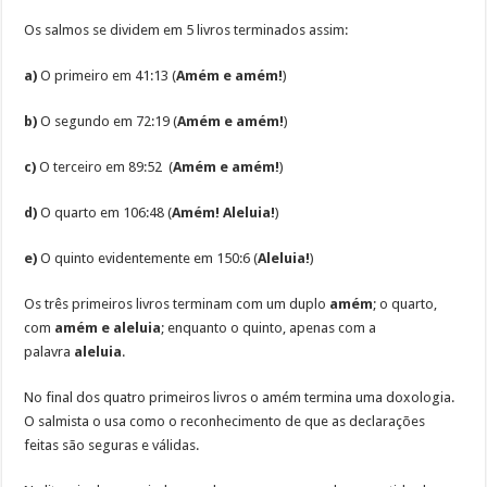
Os salmos se dividem em 5 livros terminados assim:
a)
O primeiro em 41:13 (
Amém e amém!
)
b)
O segundo em 72:19 (
Amém e amém!
)
c)
O terceiro em 89:52 (
Amém e amém!
)
d)
O quarto em 106:48 (
Amém! Aleluia!
)
e)
O quinto evidentemente em 150:6 (
Aleluia!
)
Os três primeiros livros terminam com um duplo
amém
; o quarto,
com
amém e aleluia
; enquanto o quinto, apenas com a
palavra
aleluia
.
No final dos quatro primeiros livros o amém termina uma doxologia.
O salmista o usa como o reconhecimento de que as declarações
feitas são seguras e válidas.