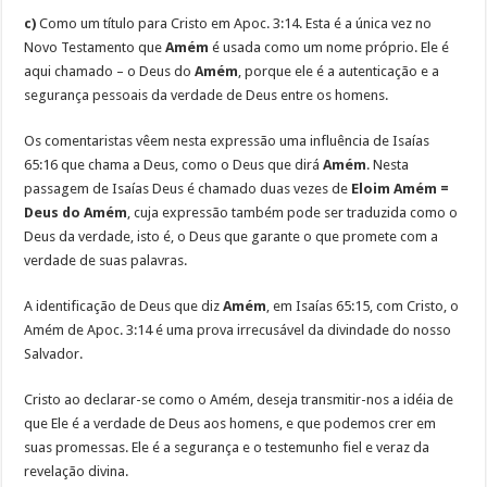
c)
Como um título para Cristo em Apoc. 3:14. Esta é a única vez no
Novo Testamento que
Amém
é usada como um nome próprio. Ele é
aqui chamado – o Deus do
Amém
, porque ele é a autenticação e a
segurança pessoais da verdade de Deus entre os homens.
Os comentaristas vêem nesta expressão uma influência de Isaías
65:16 que chama a Deus, como o Deus que dirá
Amém
. Nesta
passagem de Isaías Deus é chamado duas vezes de
Eloim Amém =
Deus do Amém
, cuja expressão também pode ser traduzida como o
Deus da verdade, isto é, o Deus que garante o que promete com a
verdade de suas palavras.
A identificação de Deus que diz
Amém
, em Isaías 65:15, com Cristo, o
Amém de Apoc. 3:14 é uma prova irrecusável da divindade do nosso
Salvador.
Cristo ao declarar-se como o Amém, deseja transmitir-nos a idéia de
que Ele é a verdade de Deus aos homens, e que podemos crer em
suas promessas. Ele é a segurança e o testemunho fiel e veraz da
revelação divina.