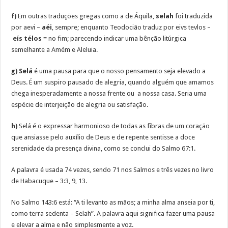
f)
Em outras traduções gregas como a de Áquila,
selah
foi traduzida
por aevi –
aéi
, sempre; enquanto Teodocião traduz por eivs tevlos –
eís télos
= no fim; parecendo indicar uma bênção litúrgica
semelhante a Amém e Aleluia.
g) S
elá
é uma pausa para que o nosso pensamento seja elevado a
Deus. É um suspiro pausado de alegria, quando alguém que amamos
chega inesperadamente a nossa frente ou a nossa casa. Seria uma
espécie de interjeição de alegria ou satisfação.
h)
Selá é o expressar harmonioso de todas as fibras de um coração
que ansiasse pelo auxílio de Deus e de repente sentisse a doce
serenidade da presença divina, como se conclui do Salmo 67:1.
A palavra é usada 74 vezes, sendo 71 nos Salmos e três vezes no livro
de Habacuque – 3:3, 9, 13.
No Salmo 143:6 está: “A ti levanto as mãos; a minha alma anseia por ti,
como terra sedenta – Selah”. A palavra aqui significa fazer uma pausa
e elevar a alma e não simplesmente a voz.