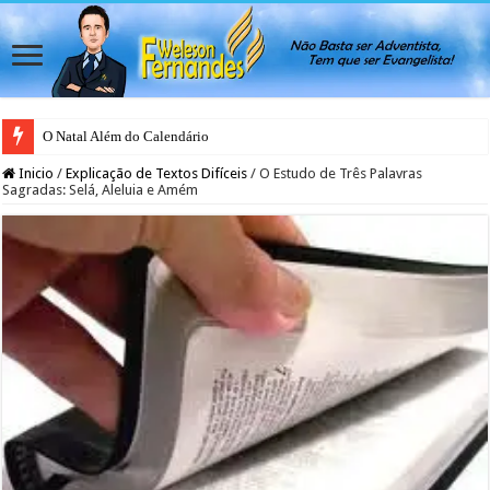
O Natal Além do Calendário
Japão rejeita casamento gay para evitar colapso da natalidade, afirma ativis
Inicio
/
Explicação de Textos Difíceis
/
O Estudo de Três Palavras
Sagradas: Selá, Aleluia e Amém