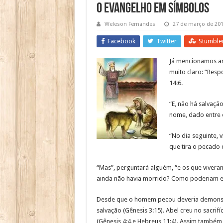
O Evangelho em Símbolos
Weleson Fernandes
27 de março de 20
Facebook
Twitter
Stumble
Já mencionamos ant
muito claro: “Resp
14:6.
“E, não há salvaç
nome, dado entre o
“No dia seguinte, v
que tira o pecado 
“Mas”, perguntará alguém, “e os que viveram
ainda não havia morrido? Como poderiam ele
Desde que o homem pecou deveria demonstr
salvação (Gênesis 3:15). Abel creu no sacrif
(Gênesis 4:4 e Hebreus 11:4). Assim também 