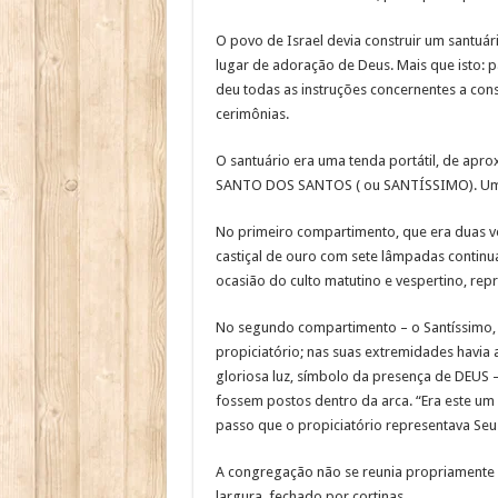
O povo de Israel devia construir um santuári
lugar de adoração de Deus. Mais que isto: p
deu todas as instruções concernentes a co
cerimônias.
O santuário era uma tenda portátil, de apr
SANTO DOS SANTOS ( ou SANTÍSSIMO). Uma c
No primeiro compartimento, que era duas v
castiçal de ouro com sete lâmpadas continu
ocasião do culto matutino e vespertino, rep
No segundo compartimento – o Santíssimo, 
propiciatório; nas suas extremidades havia a
gloriosa luz, símbolo da presença de DEUS
fossem postos dentro da arca. “Era este um
passo que o propiciatório representava Seu 
A congregação não se reunia propriamente n
largura, fechado por cortinas.