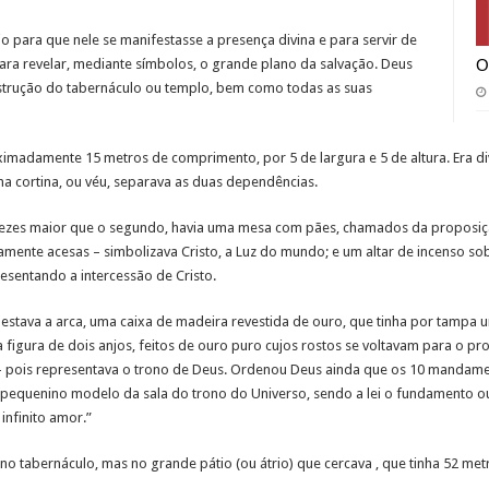
o para que nele se manifestasse a presença divina e para servir de
ara revelar, mediante símbolos, o grande plano da salvação. Deus
O
nstrução do tabernáculo ou templo, bem como todas as suas
oximadamente 15 metros de comprimento, por 5 de largura e 5 de altura. Era 
ortina, ou véu, separava as duas dependências.
ezes maior que o segundo, havia uma mesa com pães, chamados da proposição
amente acesas – simbolizava Cristo, a Luz do mundo; e um altar de incenso so
resentando a intercessão de Cristo.
estava a arca, uma caixa de madeira revestida de ouro, que tinha por tampa
 figura de dois anjos, feitos de ouro puro cujos rostos se voltavam para o pro
 – pois representava o trono de Deus. Ordenou Deus ainda que os 10 mandame
 pequenino modelo da sala do trono do Universo, sendo a lei o fundamento o
infinito amor.”
o tabernáculo, mas no grande pátio (ou átrio) que cercava , que tinha 52 m