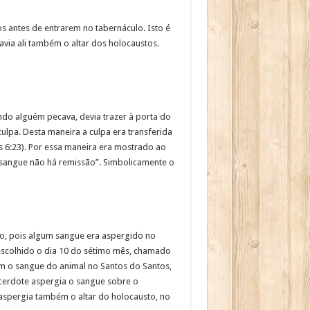
s antes de entrarem no tabernáculo. Isto é
via ali também o altar dos holocaustos.
do alguém pecava, devia trazer à porta do
lpa. Desta maneira a culpa era transferida
s 6:23). Por essa maneira era mostrado ao
 sangue não há remissão”. Simbolicamente o
io, pois algum sangue era aspergido no
i escolhido o dia 10 do sétimo mês, chamado
m o sangue do animal no Santos do Santos,
cerdote aspergia o sangue sobre o
 aspergia também o altar do holocausto, no