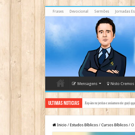
Frases
Devocional
Sermões
Jornadas Esp
Mensagens
Nisto Cremos
Ultimas Noticias
Ex-ateu reúne relatos de milag
Inicio
/
Estudos Bíblicos
/
Cursos Bíblicos
/
O 