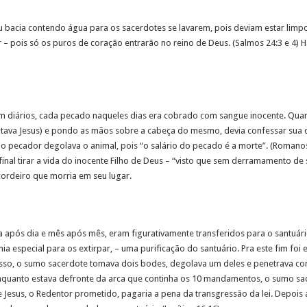
ou bacia contendo água para os sacerdotes se lavarem, pois deviam estar limpo
 pois só os puros de coração entrarão no reino de Deus. (Salmos 24:3 e 4) Ha
m diários, cada pecado naqueles dias era cobrado com sangue inocente. Quan
ava Jesus) e pondo as mãos sobre a cabeça do mesmo, devia confessar sua cu
o o pecador degolava o animal, pois “o salário do pecado é a morte”. (Romano
nal tirar a vida do inocente Filho de Deus – “visto que sem derramamento de
ordeiro que morria em seu lugar.
após dia e mês após mês, eram figurativamente transferidos para o santuár
nia especial para os extirpar, – uma purificação do santuário. Pra este fim fo
isso, o sumo sacerdote tomava dois bodes, degolava um deles e penetrava co
enquanto estava defronte da arca que continha os 10 mandamentos, o sumo sa
e Jesus, o Redentor prometido, pagaria a pena da transgressão da lei. Depois