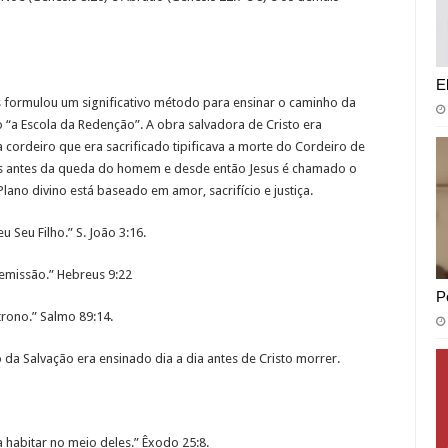
E
 formulou um significativo método para ensinar o caminho da
“a Escola da Redenção”. A obra salvadora de Cristo era
cordeiro que era sacrificado tipificava a morte do Cordeiro de
eus antes da queda do homem e desde então Jesus é chamado o
Plano divino está baseado em amor, sacrifício e justiça.
Seu Filho.” S. João 3:16.
issão.” Hebreus 9:22
P
trono.” Salmo 89:14.
da Salvação era ensinado dia a dia antes de Cristo morrer.
 habitar no meio deles.” Êxodo 25:8.