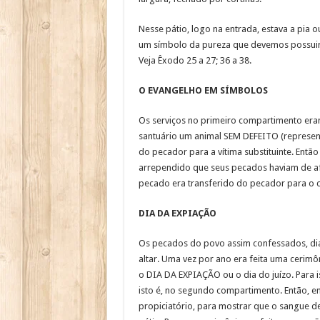
Nesse pátio, logo na entrada, estava a pia 
um símbolo da pureza que devemos possuir –
Veja Êxodo 25 a 27; 36 a 38.
O EVANGELHO EM SÍMBOLOS
Os serviços no primeiro compartimento era
santuário um animal SEM DEFEITO (represent
do pecador para a vítima substituinte. Entã
arrependido que seus pecados haviam de afi
pecado era transferido do pecador para o c
DIA DA EXPIAÇÃO
Os pecados do povo assim confessados, dia 
altar. Uma vez por ano era feita uma cerimô
o DIA DA EXPIAÇÃO ou o dia do juízo. Para 
isto é, no segundo compartimento. Então, 
propiciatório, para mostrar que o sangue d