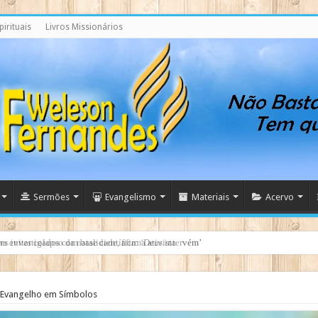
irituais
Livros Missionários
Sermões
Evangelismo
Materiais
Acervo
res investigados com base científica: ‘Deus intervém’
Evangelho em Símbolos