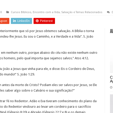
10
Cursos Bíblicos
,
Encontro com a Vida
,
Salvação e Temas Relacionados
upon
LinkedIn
Pinterest
A
eriormente que só por Jesus obtemos salvação. A Bíblia o torna
ondeu-lhe Jesus. Eu sou o Caminho, e a Verdade e a Vida”. S. João
ão em nenhum outro, porque abaixo do céu não existe nenhum outro
s homens, pelo qual importa que sejamos salvos.” Atos 4:12.
iu João a Jesus que vinha para ele, e disse: Eis o Cordeiro de Deus,
do mundo!” S. João 1:29.
C
A
 antes da morte de Cristo? Podiam eles ser salvos por Jesus, se Ele
s saber algo sobre o Calvário e sua significação?”
ar fé no Redentor. Adão e Eva tiveram conhecimento do plano da
ício do Redentor vindouro ao levar um cordeiro para o sacrifício
Noé (Gênesis 8:20) e Abraão (Gênesis 22:7 e 8) e os demais