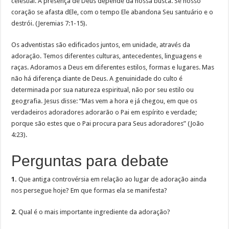
celestial. A presença de Deus depende da nossa busca. Se nosso
coração se afasta dEle, com o tempo Ele abandona Seu santuário e o
destrói. (Jeremias 7:1-15).
Os adventistas são edificados juntos, em unidade, através da
adoração. Temos diferentes culturas, antecedentes, linguagens e
raças. Adoramos a Deus em diferentes estilos, formas e lugares. Mas
não há diferença diante de Deus. A genuinidade do culto é
determinada por sua natureza espiritual, não por seu estilo ou
geografia. Jesus disse: “Mas vem a hora e já chegou, em que os
verdadeiros adoradores adorarão o Pai em espírito e verdade;
porque são estes que o Pai procura para Seus adoradores” (João
4:23).
Perguntas para debate
1.
Que antiga controvérsia em relação ao lugar de adoração ainda
nos persegue hoje? Em que formas ela se manifesta?
2.
Qual é o mais importante ingrediente da adoração?