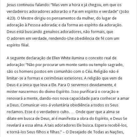
Jesus continuou falando: “Mas vem a hora e já chegou, em que os
verdadeiros adoradores adorarão o Pai em espírito e verdade” (João
4:23). O Mestre dirigiu os pensamentos da mulher, do lugar de
adoração à Pessoa adorada; e da forma ao espírito da adoração.
Deus está buscando genuínos adoradores, não formais, que
O adorem em verdade, rendendo-Lhe obediência de fé com um
espírito filial.
A seguinte declaração de Ellen White ilumina o conceito real de
adoração: “Não por procurar um monte santo ou templo sagrado,
são os homens postos em comunhão com o Céu. Religião não é
limitar-se a formas e cerimônias exteriores. A religião que vem de
Deus é a única que leva a Ele. Para O servirmos devidamente, é
mister nascermos do divino Espírito. Isso purificará o coração e
renovará a mente, dando-nos nova capacidade para conhecer a amar
a Deus. Comunicar-vos-á voluntária obediência a todos os Seus
reclamos. Esse é o verdadeiro culto. … Onde quer que a alma se
dilate em busca de Deus, aí é manifesta a obra do Espírito, e Deus Se
revelará a essa alma. A tais adoradores Ele busca. Espera recebê-los,
e torná-los Seus filhos e filhas.” – O Desejado de Todas as Nações,