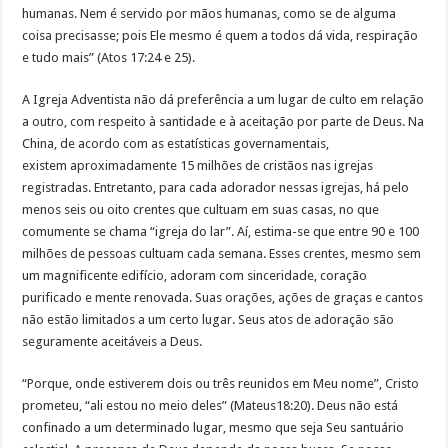
humanas. Nem é servido por mãos humanas, como se de alguma
coisa precisasse; pois Ele mesmo é quem a todos dá vida, respiração
e tudo mais” (Atos 17:24 e 25).
A Igreja Adventista não dá preferência a um lugar de culto em relação
a outro, com respeito à santidade e à aceitação por parte de Deus. Na
China, de acordo com as estatísticas governamentais,
existem aproximadamente 15 milhões de cristãos nas igrejas
registradas. Entretanto, para cada adorador nessas igrejas, há pelo
menos seis ou oito crentes que cultuam em suas casas, no que
comumente se chama “igreja do lar”. Aí, estima-se que entre 90 e 100
milhões de pessoas cultuam cada semana. Esses crentes, mesmo sem
um magnificente edifício, adoram com sinceridade, coração
purificado e mente renovada. Suas orações, ações de graças e cantos
não estão limitados a um certo lugar. Seus atos de adoração são
seguramente aceitáveis a Deus.
“Porque, onde estiverem dois ou três reunidos em Meu nome”, Cristo
prometeu, “ali estou no meio deles” (Mateus18:20). Deus não está
confinado a um determinado lugar, mesmo que seja Seu santuário