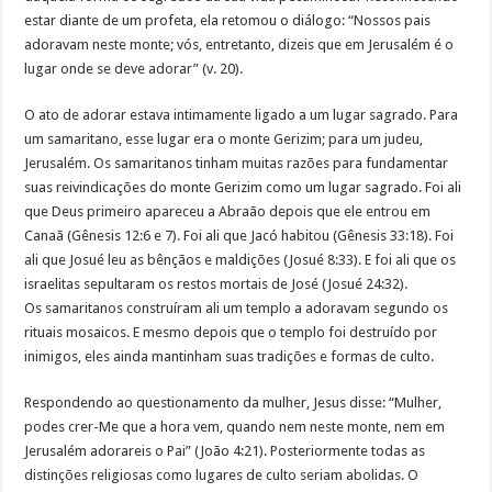
estar diante de um profeta, ela retomou o diálogo: “Nossos pais
adoravam neste monte; vós, entretanto, dizeis que em Jerusalém é o
lugar onde se deve adorar” (v. 20).
O ato de adorar estava intimamente ligado a um lugar sagrado. Para
um samaritano, esse lugar era o monte Gerizim; para um judeu,
Jerusalém. Os samaritanos tinham muitas razões para fundamentar
suas reivindicações do monte Gerizim como um lugar sagrado. Foi ali
que Deus primeiro apareceu a Abraão depois que ele entrou em
Canaã (Gênesis 12:6 e 7). Foi ali que Jacó habitou (Gênesis 33:18). Foi
ali que Josué leu as bênçãos e maldições (Josué 8:33). E foi ali que os
israelitas sepultaram os restos mortais de José (Josué 24:32).
Os samaritanos construíram ali um templo a adoravam segundo os
rituais mosaicos. E mesmo depois que o templo foi destruído por
inimigos, eles ainda mantinham suas tradições e formas de culto.
Respondendo ao questionamento da mulher, Jesus disse: “Mulher,
podes crer-Me que a hora vem, quando nem neste monte, nem em
Jerusalém adorareis o Pai” (João 4:21). Posteriormente todas as
distinções religiosas como lugares de culto seriam abolidas. O