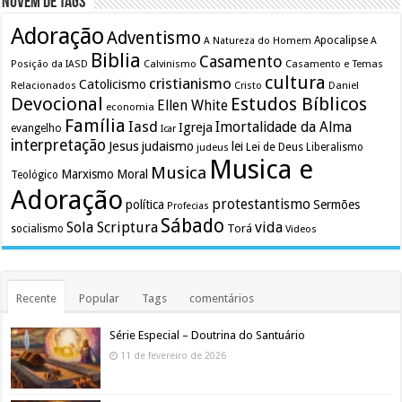
Nuvem de Tags
Adoração
Adventismo
Apocalipse
A Natureza do Homem
A
Biblia
Casamento
Calvinismo
Casamento e Temas
Posição da IASD
cultura
cristianismo
Catolicismo
Relacionados
Cristo
Daniel
Devocional
Estudos Bíblicos
Ellen White
economia
Família
Iasd
Imortalidade da Alma
Igreja
evangelho
Icar
interpretação
Jesus
judaismo
lei
Lei de Deus
judeus
Liberalismo
Musica e
Musica
Marxismo
Moral
Teológico
Adoração
protestantismo
política
Sermões
Profecias
Sábado
Sola Scriptura
vida
Torá
socialismo
Videos
Recente
Popular
Tags
comentários
Série Especial – Doutrina do Santuário
11 de fevereiro de 2026