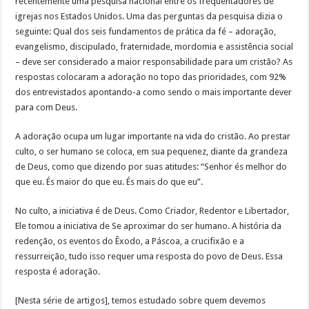
recentemente uma pesquisa nacional entre os freqüentadores de
igrejas nos Estados Unidos. Uma das perguntas da pesquisa dizia o
seguinte: Qual dos seis fundamentos de prática da fé – adoração,
evangelismo, discipulado, fraternidade, mordomia e assistência social
– deve ser considerado a maior responsabilidade para um cristão? As
respostas colocaram a adoração no topo das prioridades, com 92%
dos entrevistados apontando-a como sendo o mais importante dever
para com Deus.
A adoração ocupa um lugar importante na vida do cristão. Ao prestar
culto, o ser humano se coloca, em sua pequenez, diante da grandeza
de Deus, como que dizendo por suas atitudes: “Senhor és melhor do
que eu. És maior do que eu. És mais do que eu”.
No culto, a iniciativa é de Deus. Como Criador, Redentor e Libertador,
Ele tomou a iniciativa de Se aproximar do ser humano. A história da
redenção, os eventos do Êxodo, a Páscoa, a crucifixão e a
ressurreição, tudo isso requer uma resposta do povo de Deus. Essa
resposta é adoração.
[Nesta série de artigos], temos estudado sobre quem devemos