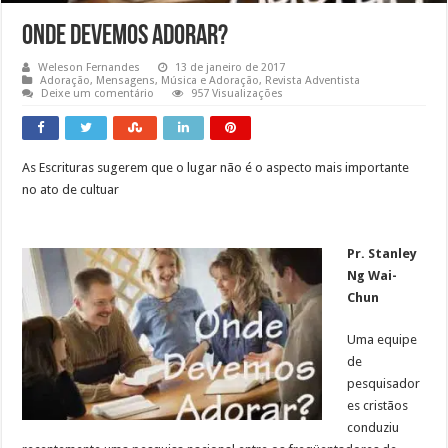
Onde Devemos Adorar?
Weleson Fernandes
13 de janeiro de 2017
Adoração
,
Mensagens
,
Música e Adoração
,
Revista Adventista
Deixe um comentário
957 Visualizações
As Escrituras sugerem que o lugar não é o aspecto mais importante
no ato de cultuar
Pr. Stanley
Ng Wai-
Chun
Uma equipe
de
pesquisador
es cristãos
conduziu