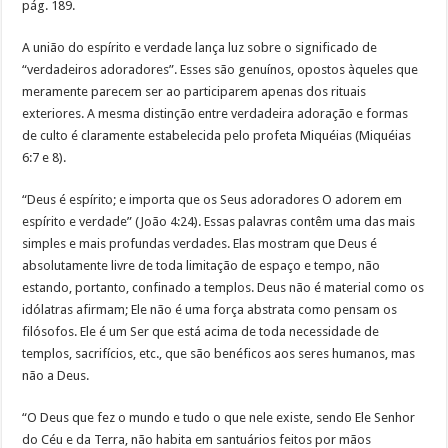
pág. 189.
A união do espírito e verdade lança luz sobre o significado de
“verdadeiros adoradores”. Esses são genuínos, opostos àqueles que
meramente parecem ser ao participarem apenas dos rituais
exteriores. A mesma distinção entre verdadeira adoração e formas
de culto é claramente estabelecida pelo profeta Miquéias (Miquéias
6:7 e 8).
“Deus é espírito; e importa que os Seus adoradores O adorem em
espírito e verdade” (João 4:24). Essas palavras contêm uma das mais
simples e mais profundas verdades. Elas mostram que Deus é
absolutamente livre de toda limitação de espaço e tempo, não
estando, portanto, confinado a templos. Deus não é material como os
idólatras afirmam; Ele não é uma força abstrata como pensam os
filósofos. Ele é um Ser que está acima de toda necessidade de
templos, sacrifícios, etc., que são benéficos aos seres humanos, mas
não a Deus.
“O Deus que fez o mundo e tudo o que nele existe, sendo Ele Senhor
do Céu e da Terra, não habita em santuários feitos por mãos