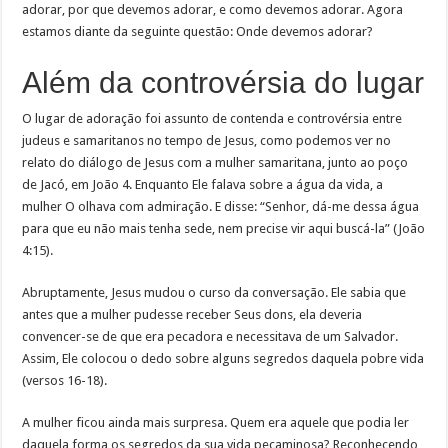
adorar, por que devemos adorar, e como devemos adorar. Agora
estamos diante da seguinte questão: Onde devemos adorar?
Além da controvérsia do lugar
O lugar de adoração foi assunto de contenda e controvérsia entre
judeus e samaritanos no tempo de Jesus, como podemos ver no
relato do diálogo de Jesus com a mulher samaritana, junto ao poço
de Jacó, em João 4. Enquanto Ele falava sobre a água da vida, a
mulher O olhava com admiração. E disse: “Senhor, dá-me dessa água
para que eu não mais tenha sede, nem precise vir aqui buscá-la” (João
4:15).
Abruptamente, Jesus mudou o curso da conversação. Ele sabia que
antes que a mulher pudesse receber Seus dons, ela deveria
convencer-se de que era pecadora e necessitava de um Salvador.
Assim, Ele colocou o dedo sobre alguns segredos daquela pobre vida
(versos 16-18).
A mulher ficou ainda mais surpresa. Quem era aquele que podia ler
daquela forma os segredos da sua vida pecaminosa? Reconhecendo