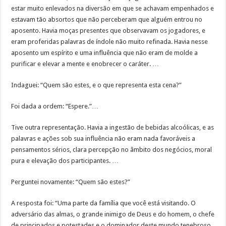
estar muito enlevados na diversão em que se achavam empenhados e
estavam tão absortos que não perceberam que alguém entrou no
aposento. Havia moças presentes que observavam os jogadores, e
eram proferidas palavras de índole não muito refinada. Havia nesse
aposento um espírito e uma influência que não eram de molde a
purificar e elevar a mente e enobrecer o caráter. …
Indaguei: “Quem são estes, e o que representa esta cena?”
Foi dada a ordem: “Espere.”…
Tive outra representação. Havia a ingestão de bebidas alcoólicas, e as
palavras e ações sob sua influência não eram nada favoráveis a
pensamentos sérios, clara percepção no âmbito dos negócios, moral
pura e elevação dos participantes. …
Perguntei novamente: “Quem são estes?”
A resposta foi: “Uma parte da família que você está visitando. O
adversário das almas, o grande inimigo de Deus e do homem, o chefe
de principados e potestades e o dominador deste mundo tenebroso