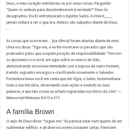
Deus, e meu coração entristeceu-se por estas coisas. Perguntei:
“Quem os seduziu para desobedecerem à verdade?” Deus Se
desagradou. Vocês entristeceram o Espírito Santo. A irmã H_____
jamais voltará a ser o que era. Ambos são culpados diante de Deus.
…
As coisas que ocorreram… [na clínica] foram abertas diante de mim.
Uma voz disse: “Siga-me, e eu lhe mostrarei os pecados que são
praticados pelos que ocupam posição de responsabilidade.” Percorri
os aposentos e vi você, um vigia sobre os muros de Sião,
demonstrando excessiva intimidade com a esposa de outro homem,
traindo sagrados encargos e crucificando novamente o Salvador.
Porventura levou você em conta que um Vigia, o Santo, testemunhava
toda a sua má obra, observando suas ações e ouvindo as suas
palavras, e que tais coisas se acham registradas nos livros do Céu? —
Manuscript Releases 8:315 a 317.
A família Brown
O anjo de Deus disse: “Segue-me.” Eu parecia estar num quarto de um
rudimentar edifício, e ali diversos jovens jogavam cartas. Pareciam