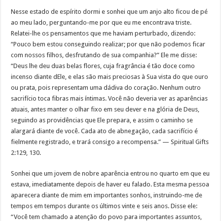
Nesse estado de espírito dormi e sonhei que um anjo alto ficou de pé
ao meu lado, perguntando-me por que eu me encontrava triste.
Relatei-lhe os pensamentos que me haviam perturbado, dizendo:
“Pouco bem estou conseguindo realizar; por que não podemos ficar
com nossos filhos, desfrutando de sua companhia?” Ele me disse:
“Deus lhe deu duas belas flores, cuja fragrância é tão doce como
incenso diante dEle, e elas são mais preciosas à Sua vista do que ouro
ou prata, pois representam uma dádiva do coração. Nenhum outro
sacrifício toca fibras mais íntimas. Você não deveria ver as aparências
atuais, antes manter o olhar fixo em seu dever e na glória de Deus,
seguindo as providências que Ele prepara, e assim o caminho se
alargará diante de você. Cada ato de abnegação, cada sacrifício é
fielmente registrado, e trará consigo a recompensa.” — Spiritual Gifts
2:129, 130.
Sonhei que um jovem de nobre aparência entrou no quarto em que eu
estava, imediatamente depois de haver eu falado. Esta mesma pessoa
aparecera diante de mim em importantes sonhos, instruindo-me de
tempos em tempos durante os últimos vinte e seis anos. Disse ele:
“Você tem chamado a atenção do povo para importantes assuntos,