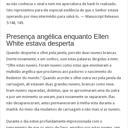
eu não conhecia o sinal e nem me apercebera de havê-lo realizado.
Isto representou para ele especial evidência de que o Senhor estava
operando por meu intermédio para salvá-lo. — Manuscript Releases
5:148, 149.
Presença angélica enquanto Ellen
White estava desperta
Quando despertei e olhei pela janela, percebi duas nuvens brancas.
Dormi novamente; e em sonhos, ouvi estas palavras dirigidas a mim:
“Olhe estas nuvens. Foram nuvens como estas que envolveram a
multidão angélica que proclamou aos pastores o nascimento do
Redentor do mundo.” Quando acordei e olhei outra vez pela janela da
carruagem, ali estavam duas grandes nuvens, brancas como neve.
Eram nuvens separadas, distintas, que se aproximaram uma da outra
e por um momento se uniram, para novamente se separarem. Elas
não desapareceram, antes permaneceram à minha vista durante a
manhã. Ao meio-dia mudamos de carruagem e não mais vi as nuvens.
Durante o dia estive profundamente impressionada com o
pensamento de que os anjos de Deus, envoltos por estas nuvens, iam