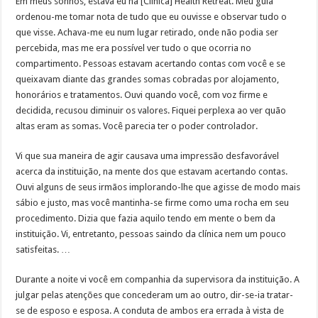
Em meus sonhos, estava eu na [Clínica] Health Retreat. Meu guia
ordenou-me tomar nota de tudo que eu ouvisse e observar tudo o
que visse. Achava-me eu num lugar retirado, onde não podia ser
percebida, mas me era possível ver tudo o que ocorria no
compartimento. Pessoas estavam acertando contas com você e se
queixavam diante das grandes somas cobradas por alojamento,
honorários e tratamentos. Ouvi quando você, com voz firme e
decidida, recusou diminuir os valores. Fiquei perplexa ao ver quão
altas eram as somas. Você parecia ter o poder controlador.
Vi que sua maneira de agir causava uma impressão desfavorável
acerca da instituição, na mente dos que estavam acertando contas.
Ouvi alguns de seus irmãos implorando-lhe que agisse de modo mais
sábio e justo, mas você mantinha-se firme como uma rocha em seu
procedimento. Dizia que fazia aquilo tendo em mente o bem da
instituição. Vi, entretanto, pessoas saindo da clínica nem um pouco
satisfeitas. …
Durante a noite vi você em companhia da supervisora da instituição. A
julgar pelas atenções que concederam um ao outro, dir-se-ia tratar-
se de esposo e esposa. A conduta de ambos era errada à vista de