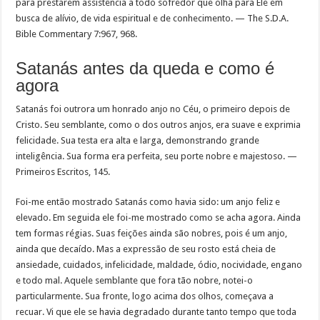
para prestarem assistência a todo sofredor que olha para Ele em
busca de alívio, de vida espiritual e de conhecimento. — The S.D.A.
Bible Commentary 7:967, 968.
Satanás antes da queda e como é
agora
Satanás foi outrora um honrado anjo no Céu, o primeiro depois de
Cristo. Seu semblante, como o dos outros anjos, era suave e exprimia
felicidade. Sua testa era alta e larga, demonstrando grande
inteligência. Sua forma era perfeita, seu porte nobre e majestoso. —
Primeiros Escritos, 145.
Foi-me então mostrado Satanás como havia sido: um anjo feliz e
elevado. Em seguida ele foi-me mostrado como se acha agora. Ainda
tem formas régias. Suas feições ainda são nobres, pois é um anjo,
ainda que decaído. Mas a expressão de seu rosto está cheia de
ansiedade, cuidados, infelicidade, maldade, ódio, nocividade, engano
e todo mal. Aquele semblante que fora tão nobre, notei-o
particularmente. Sua fronte, logo acima dos olhos, começava a
recuar. Vi que ele se havia degradado durante tanto tempo que toda