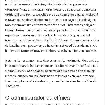
movimentavam-se triunfantes, não duvidando de que seriam
vitoriosos. Muitos marchavam orgulhosos e displicentes, como se a
vitória já lhes pertencesse. Chegando ao campo de batalha, muitos já
estavam quase desmaiando em virtude do cansaço e falta de água.
Não esperavam um enfrentamento tão feroz. Entraram na peleja e
lutaram bravamente, quase com desespero. Mortos e moribundos
espalhavam-se de ambos os lados. Tanto o Norte quanto o Sul
tiveram muitas baixas. Os soldados do Sul começaram a sentir o rigor
da batalha, e em pouco tempo haveriam retrocedido ainda mais. Os
homens do Norte avançavam, embora suas baixas fossem enormes.
Justamente nesse momento desceu um anjo, movimentando as mãos,
indicando “para trás”. Instantaneamente houve grande confusão nas
fileiras. Pareceu aos homens do Norte que suas tropas estavam em
retirada, quando em realidade não era isso que estava ocorrendo.
Isso precipitou a retirada das tropas. — Testimonies for the Church
1:266, 267.
O administrador da clínica