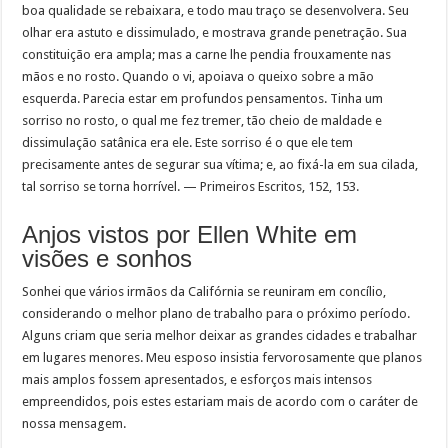
boa qualidade se rebaixara, e todo mau traço se desenvolvera. Seu
olhar era astuto e dissimulado, e mostrava grande penetração. Sua
constituição era ampla; mas a carne lhe pendia frouxamente nas
mãos e no rosto. Quando o vi, apoiava o queixo sobre a mão
esquerda. Parecia estar em profundos pensamentos. Tinha um
sorriso no rosto, o qual me fez tremer, tão cheio de maldade e
dissimulação satânica era ele. Este sorriso é o que ele tem
precisamente antes de segurar sua vítima; e, ao fixá-la em sua cilada,
tal sorriso se torna horrível. — Primeiros Escritos, 152, 153.
Anjos vistos por Ellen White em
visões e sonhos
Sonhei que vários irmãos da Califórnia se reuniram em concílio,
considerando o melhor plano de trabalho para o próximo período.
Alguns criam que seria melhor deixar as grandes cidades e trabalhar
em lugares menores. Meu esposo insistia fervorosamente que planos
mais amplos fossem apresentados, e esforços mais intensos
empreendidos, pois estes estariam mais de acordo com o caráter de
nossa mensagem.