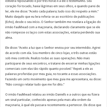
estivera repousando e por três horas li a ele o testemunho. Seu
coração foi tocado, havia lágrimas em seus olhos, e quando parei de
ler, ele me disse: “Aceito cada palavra; tudo isso diz respeito a mim.”
Muito daquilo que eu lera referia-se ao escritório de publicações
[Echo], desde o seu início. O Senhor também me revelara a ligação do
irmão Faulkhead com a maçonaria, declarando claramente que se ele
não rompesse os laços com estas associações, estaria perdendo sua
alma.
Ele disse: “Aceito a luz que o Senhor enviou por seu intermédio. Agirei
de acordo com ela. Sou membro de cinco lojas, e três outras estão
sob meu controle. Realizo todas as suas operações. Não mais
participarei de seus encontros, e tratarei de encerrar minhas ligações
comerciais com elas tão rápido quanto possível.” Repeti a ele as
palavras proferidas por meu guia, no tocante a essas associações.
Fazendo um certo movimento que meu guia me apresentara, eu disse:
“Não consigo relatar tudo que me foi dito.”
O irmão Faulkhead relatou ao irmão Daniells e a outros que eu fizera
um sinal particular, conhecido apenas pela mais alta ordem da
maçonaria, à qual ele passara recentemente a pertencer. Ele disse que