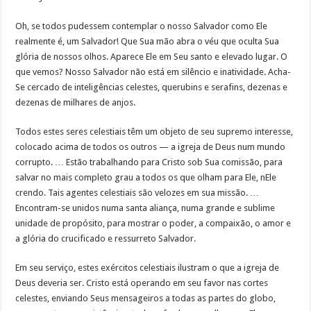
Oh, se todos pudessem contemplar o nosso Salvador como Ele
realmente é, um Salvador! Que Sua mão abra o véu que oculta Sua
glória de nossos olhos. Aparece Ele em Seu santo e elevado lugar. O
que vemos? Nosso Salvador não está em silêncio e inatividade. Acha-
Se cercado de inteligências celestes, querubins e serafins, dezenas e
dezenas de milhares de anjos.
Todos estes seres celestiais têm um objeto de seu supremo interesse,
colocado acima de todos os outros — a igreja de Deus num mundo
corrupto. … Estão trabalhando para Cristo sob Sua comissão, para
salvar no mais completo grau a todos os que olham para Ele, nEle
crendo. Tais agentes celestiais são velozes em sua missão. …
Encontram-se unidos numa santa aliança, numa grande e sublime
unidade de propósito, para mostrar o poder, a compaixão, o amor e
a glória do crucificado e ressurreto Salvador.
Em seu serviço, estes exércitos celestiais ilustram o que a igreja de
Deus deveria ser. Cristo está operando em seu favor nas cortes
celestes, enviando Seus mensageiros a todas as partes do globo,