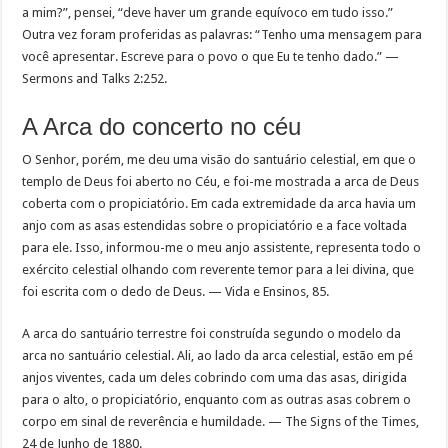
a mim?”, pensei, “deve haver um grande equívoco em tudo isso.”
Outra vez foram proferidas as palavras: “Tenho uma mensagem para
você apresentar. Escreve para o povo o que Eu te tenho dado.” —
Sermons and Talks 2:252.
A Arca do concerto no céu
O Senhor, porém, me deu uma visão do santuário celestial, em que o
templo de Deus foi aberto no Céu, e foi-me mostrada a arca de Deus
coberta com o propiciatório. Em cada extremidade da arca havia um
anjo com as asas estendidas sobre o propiciatório e a face voltada
para ele. Isso, informou-me o meu anjo assistente, representa todo o
exército celestial olhando com reverente temor para a lei divina, que
foi escrita com o dedo de Deus. — Vida e Ensinos, 85.
A arca do santuário terrestre foi construída segundo o modelo da
arca no santuário celestial. Ali, ao lado da arca celestial, estão em pé
anjos viventes, cada um deles cobrindo com uma das asas, dirigida
para o alto, o propiciatório, enquanto com as outras asas cobrem o
corpo em sinal de reverência e humildade. — The Signs of the Times,
24 de Junho de 1880.