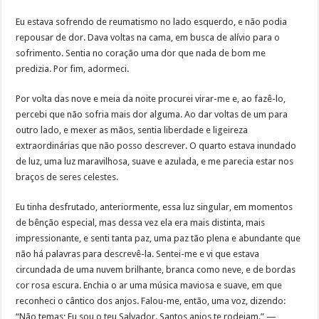
Eu estava sofrendo de reumatismo no lado esquerdo, e não podia
repousar de dor. Dava voltas na cama, em busca de alívio para o
sofrimento. Sentia no coração uma dor que nada de bom me
predizia. Por fim, adormeci.
Por volta das nove e meia da noite procurei virar-me e, ao fazê-lo,
percebi que não sofria mais dor alguma. Ao dar voltas de um para
outro lado, e mexer as mãos, sentia liberdade e ligeireza
extraordinárias que não posso descrever. O quarto estava inundado
de luz, uma luz maravilhosa, suave e azulada, e me parecia estar nos
braços de seres celestes.
Eu tinha desfrutado, anteriormente, essa luz singular, em momentos
de bênção especial, mas dessa vez ela era mais distinta, mais
impressionante, e senti tanta paz, uma paz tão plena e abundante que
não há palavras para descrevê-la. Sentei-me e vi que estava
circundada de uma nuvem brilhante, branca como neve, e de bordas
cor rosa escura. Enchia o ar uma música maviosa e suave, em que
reconheci o cântico dos anjos. Falou-me, então, uma voz, dizendo:
“Não temas; Eu sou o teu Salvador. Santos anjos te rodeiam.” —