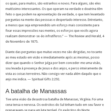
os quais, para muitos, são estranhos e novos. Para alguns, são eles
muitíssimo interessantes. Os que operam na verdade e doutrina têm
feito o que podem na apresentação da verdade, o que tem levantado
perguntas na mente das pessoas e despertado interesse. Entretanto,
a menos que seja empreendido um esforço mais consistente para
fixar essas impressões nas mentes, os esforços que vocês agora
realizam demonstrar-se-ão infrutíferos.” — The Review and Herald, 4
de Novembro de 1875.
Diante das perguntas que muitas vezes me são dirigidas, no tocante
ao meu estado em visão e imediatamente após as mesmas, posso
dizer que quando o Senhor julga por bem conceder-me uma visão,
sou levada à presença de Jesus e dos anjos, e perco inteiramente de
vista as coisas terrestres. Não consigo ver nada além daquilo que o
anjo me indica. — Spiritual Gifts 2:292.
A batalha de Manassas
Tive uma visão da desastrosa batalha de Manassas, Virgínia. Foi uma
cena tensa e nervosa. Os exércitos do Sul tinham tudo em seu favor e
preparavam-se para um luta terrível. Os exércitos do Norte