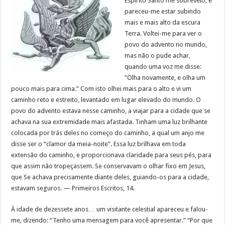
Espírito Santo me sobreveio, e
pareceu-me estar subindo
mais e mais alto da escura
Terra. Voltei-me para ver o
povo do advento no mundo,
mas não o pude achar,
quando uma voz me disse:
“Olha novamente, e olha um
pouco mais para cima.” Com isto olhei mais para o alto e vi um
caminho reto e estreito, levantado em lugar elevado do mundo. O
povo do advento estava nesse caminho, a viajar para a cidade que se
achava na sua extremidade mais afastada. Tinham uma luz brilhante
colocada por trás deles no começo do caminho, a qual um anjo me
disse ser o “clamor da meia-noite”. Essa luz brilhava em toda
extensão do caminho, e proporcionava claridade para seus pés, para
que assim não tropeçassem. Se conservavam o olhar fixo em Jesus,
que Se achava precisamente diante deles, guiando-os para a cidade,
estavam seguros. — Primeiros Escritos, 14.
À idade de dezessete anos… um visitante celestial apareceu e falou-
me, dizendo: “Tenho uma mensagem para você apresentar.” “Por que