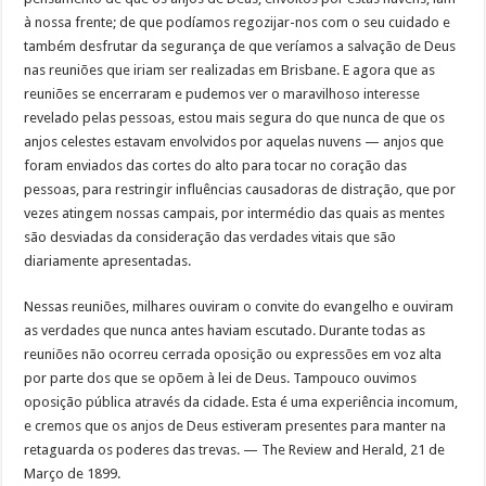
à nossa frente; de que podíamos regozijar-nos com o seu cuidado e
também desfrutar da segurança de que veríamos a salvação de Deus
nas reuniões que iriam ser realizadas em Brisbane. E agora que as
reuniões se encerraram e pudemos ver o maravilhoso interesse
revelado pelas pessoas, estou mais segura do que nunca de que os
anjos celestes estavam envolvidos por aquelas nuvens — anjos que
foram enviados das cortes do alto para tocar no coração das
pessoas, para restringir influências causadoras de distração, que por
vezes atingem nossas campais, por intermédio das quais as mentes
são desviadas da consideração das verdades vitais que são
diariamente apresentadas.
Nessas reuniões, milhares ouviram o convite do evangelho e ouviram
as verdades que nunca antes haviam escutado. Durante todas as
reuniões não ocorreu cerrada oposição ou expressões em voz alta
por parte dos que se opõem à lei de Deus. Tampouco ouvimos
oposição pública através da cidade. Esta é uma experiência incomum,
e cremos que os anjos de Deus estiveram presentes para manter na
retaguarda os poderes das trevas. — The Review and Herald, 21 de
Março de 1899.