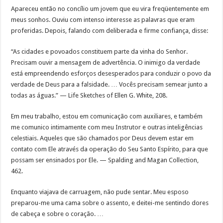
Apareceu então no concílio um jovem que eu vira freqüentemente em
meus sonhos. Ouviu com intenso interesse as palavras que eram
proferidas. Depois, falando com deliberada e firme confiança, disse:
“As cidades e povoados constituem parte da vinha do Senhor.
Precisam ouvir a mensagem de advertência. O inimigo da verdade
está empreendendo esforços desesperados para conduzir o povo da
verdade de Deus para a falsidade. … Vocês precisam semear junto a
todas as águas.” — Life Sketches of Ellen G. White, 208.
Em meu trabalho, estou em comunicação com auxiliares, e também
me comunico intimamente com meu Instrutor e outras inteligências
celestiais. Aqueles que são chamados por Deus devem estar em
contato com Ele através da operação do Seu Santo Espírito, para que
possam ser ensinados por Ele. — Spalding and Magan Collection,
462.
Enquanto viajava de carruagem, não pude sentar. Meu esposo
preparou-me uma cama sobre o assento, e deitei-me sentindo dores
de cabeça e sobre o coração. …