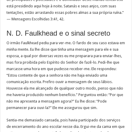
está presidindo aqui hoje à noite. Satanás e seus anjos, com suas
tentações, estão arrastando essas pobres almas a sua própria ruína.”
— Mensagens Escolhidas 3:41, 42.
N. D. Faulkhead e o sinal secreto
O irmão Faulkhead pediu para ver-me. O fardo de seu caso estava em
minha mente. Eu lhe disse que tinha uma mensagem para ele e sua
esposa, a qual por diversas vezes eu me preparara para enviar-lhes,
mas fora proibida pelo Espírito do Senhor de fazê-lo. Pedi-lhe que
marcasse uma hora em que pudesse receber-me. Ele respondeu:
“Estou contente de que a senhora não me haja enviado uma
comunicação escrita. Prefiro ouvir a mensagem de seus lábios.
Houvesse ela me alcançado de qualquer outro modo, penso que não
me haveria produzido nenhum benefício.” Perguntou então: “Por que
não me apresenta a mensagem agora?” Eu lhe disse: “Pode
permanecer para ouvi-la?” Ele me assegurou que sim.
Sentia-me demasiado cansada, pois havia participado dos serviços
de encerramento do ano escolar nesse dia. Ergui-me da cama em que