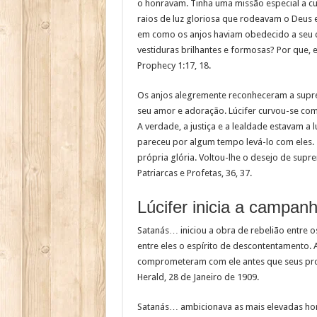
o honravam. Tinha uma missão especial a cu
raios de luz gloriosa que rodeavam o Deus 
em como os anjos haviam obedecido a seu 
vestiduras brilhantes e formosas? Por que, 
Prophecy 1:17, 18.
Os anjos alegremente reconheceram a suprem
seu amor e adoração. Lúcifer curvou-se com 
A verdade, a justiça e a lealdade estavam a l
pareceu por algum tempo levá-lo com eles.
própria glória. Voltou-lhe o desejo de sup
Patriarcas e Profetas, 36, 37.
Lúcifer inicia a campanh
Satanás… iniciou a obra de rebelião entre 
entre eles o espírito de descontentamento.
comprometeram com ele antes que seus pr
Herald, 28 de Janeiro de 1909.
Satanás… ambicionava as mais elevadas hon