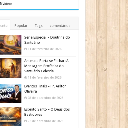
a
Videos
ente
Popular
Tags
comentários
Série Especial – Doutrina do
Santuário
11 de fevereiro de 2026
Antes da Porta se Fechar: A
Mensagem Profética do
Santuário Celestial
11 de fevereiro de 2026
Eventos Finais – Pr. Arilton
Oliveira
28 de dezembro de 2025
Espirito Santo – O Deus dos
Bastidores
26 de dezembro de 2025