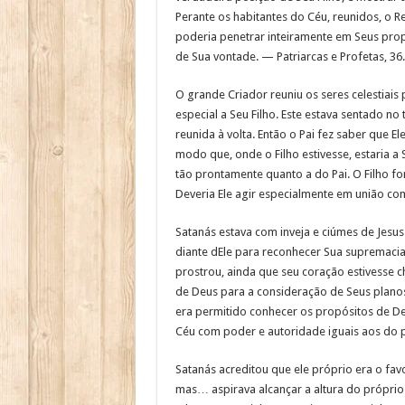
Perante os habitantes do Céu, reunidos, o Re
poderia penetrar inteiramente em Seus prop
de Sua vontade. — Patriarcas e Profetas, 36.
O grande Criador reuniu os seres celestiais
especial a Seu Filho. Este estava sentado no
reunida à volta. Então o Pai fez saber que El
modo que, onde o Filho estivesse, estaria a
tão prontamente quanto a do Pai. O Filho fo
Deveria Ele agir especialmente em união com
Satanás estava com inveja e ciúmes de Jesus
diante dEle para reconhecer Sua supremacia
prostrou, ainda que seu coração estivesse c
de Deus para a consideração de Seus planos
era permitido conhecer os propósitos de De
Céu com poder e autoridade iguais aos do 
Satanás acreditou que ele próprio era o fav
mas… aspirava alcançar a altura do próprio 