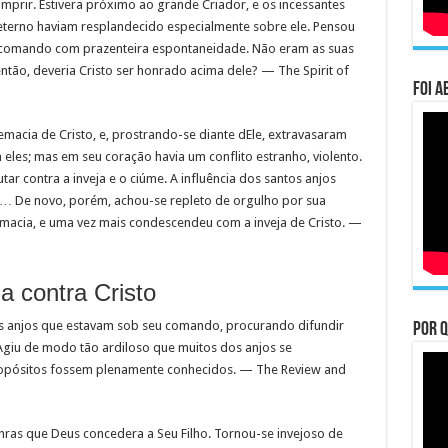
mprir. Estivera próximo ao grande Criador, e os incessantes
eterno haviam resplandecido especialmente sobre ele. Pensou
comando com prazenteira espontaneidade. Não eram as suas
então, deveria Cristo ser honrado acima dele? — The Spirit of
Foi a
acia de Cristo, e, prostrando-se diante dEle, extravasaram
eles; mas em seu coração havia um conflito estranho, violento.
utar contra a inveja e o ciúme. A influência dos santos anjos
 … De novo, porém, achou-se repleto de orgulho por sua
remacia, e uma vez mais condescendeu com a inveja de Cristo. —
a contra Cristo
os anjos que estavam sob seu comando, procurando difundir
Por q
 Agiu de modo tão ardiloso que muitos dos anjos se
opósitos fossem plenamente conhecidos. — The Review and
ras que Deus concedera a Seu Filho. Tornou-se invejoso de