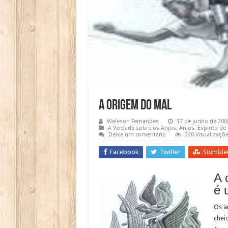
A Origem do Mal
Weleson Fernandes
17 de junho de 200
A Verdade sobre os Anjos
,
Anjos
,
Espirito de 
Deixe um comentário
320 Visualizaçõ
Facebook
Twitter
Stumble
A 
é 
Os a
chei