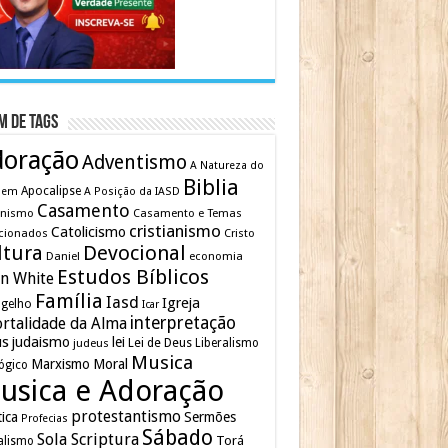
m de Tags
doração
Adventismo
A Natureza do
Biblia
Apocalipse
mem
A Posição da IASD
Casamento
inismo
Casamento e Temas
cristianismo
Catolicismo
cionados
Cristo
ltura
Devocional
Daniel
economia
Estudos Bíblicos
en White
Família
Iasd
Igreja
gelho
Icar
interpretação
rtalidade da Alma
us
judaismo
lei
Lei de Deus
judeus
Liberalismo
Musica
Marxismo
Moral
ógico
usica e Adoração
protestantismo
tica
Sermões
Profecias
Sábado
Sola Scriptura
Torá
alismo