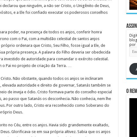
i declarou que ninguém, a não ser Cristo, o Unigênito de Deus,
ósitos, e a Ele foi confiado executar os poderosos conselhos
Assin
 para poder, na presença de todos os anjos, conferir honra
Digi
 trono com o Pai, com a multidão celestial de santos anjos
blog
por 
e próprio ordenara que Cristo, Seu Filho, fosse igual a Ele, de
End
 Sua própria presença. A palavra do Filho deveria ser obedecida
de
e-
ra investido de autoridade para comandar o exército celestial.
mail
 o Pai no projeto de criação da Terra. …
 Cristo. Não obstante, quando todos os anjos se inclinaram
, elevada autoridade e direito de governar, Satanás também se
O re
heio de inveja e ódio. Cristo formava parte do conselho especial
, ao passo que Satanás os desconhecia. Não conhecia, nem lhe
us. Por outro lado, Cristo era reconhecido como Soberano do
próprio Deus.
orito no Céu, entre os anjos. Havia sido grandemente exaltado,
Deus. Glorificava-se em sua própria altivez. Sabia que os anjos