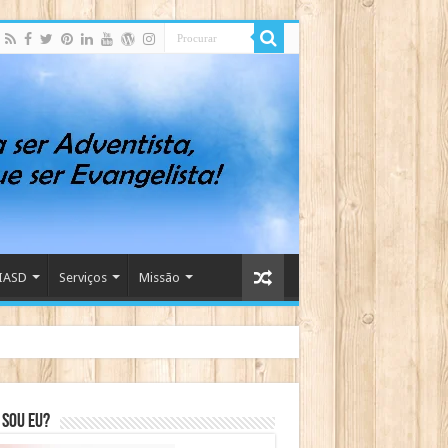
IASD
Serviços
Missão
sou eu?