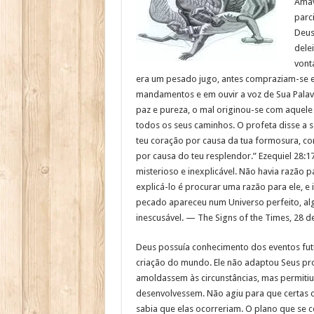
Amav
parc
Deus
dele
vont
era um pesado jugo, antes compraziam-se 
mandamentos e em ouvir a voz de Sua Palav
paz e pureza, o mal originou-se com aquele
todos os seus caminhos. O profeta disse a s
teu coração por causa da tua formosura, c
por causa do teu resplendor.” Ezequiel 28:1
misterioso e inexplicável. Não havia razão pa
explicá-lo é procurar uma razão para ele, e is
pecado apareceu num Universo perfeito, al
inescusável. — The Signs of the Times, 28 de
Deus possuía conhecimento dos eventos fu
criação do mundo. Ele não adaptou Seus pro
amoldassem às circunstâncias, mas permitiu
desenvolvessem. Não agiu para que certas 
sabia que elas ocorreriam. O plano que se 