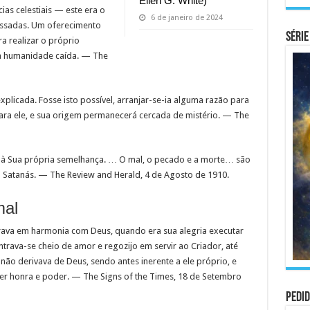
Ellen G. White)
ias celestiais — este era o
6 de janeiro de 2024
passadas. Um oferecimento
Série
a realizar o próprio
a humanidade caída. — The
licada. Fosse isto possível, arranjar-se-ia alguma razão para
ra ele, e sua origem permanecerá cercada de mistério. — The
, à Sua própria semelhança. … O mal, o pecado e a morte… são
 Satanás. — The Review and Herald, 4 de Agosto de 1910.
mal
ava em harmonia com Deus, quando era sua alegria executar
rava-se cheio de amor e regozijo em servir ao Criador, até
ão derivava de Deus, sendo antes inerente a ele próprio, e
er honra e poder. — The Signs of the Times, 18 de Setembro
Pedid