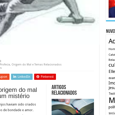
Nuve
A
Ho
Calv
Rela
8
cu
Profecia
,
Origem do Mal e Temas Relacionados
es
Ell
upon
LinkedIn
Pinterest
evan
Imo
Artigos
Jes
origem do mal
relacionados
Teol
um mistério
M
njos haviam sido criados
polí
os de bondade e amor.
soci