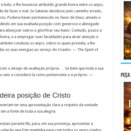
 belo, e lhe houvesse atribuído grande honra entre os anjos,
ade de fazer o mal. Se Satanás decidisse pelo caminho errado,
dons. Poderia haver permanecido no favor de Deus, amado e
sidindo em sua exaltada posição com generoso e abnegado
a abençoar outros e glorificar seu Autor. Contudo, pouco a
honra, e a empregar suas faculdades para atrair atenção e
ambém conduziu os anjos, sobre os quais presidia, a lhe
s as suas energias ao serviço do Criador. — The Spirit of
 com o desejo de exaltação própria. … Se bem que toda a sua
Peça 
o veio a considerá-la como pertencente a si próprio. —
eira posição de Cristo
 deveriam ter uma apresentação clara a respeito da vontade
am a fonte de toda a sua alegria.
stiais perante Ele, para, em sua presença, apresentar a
a relação que Este mantinha para com todos os seres criados. …