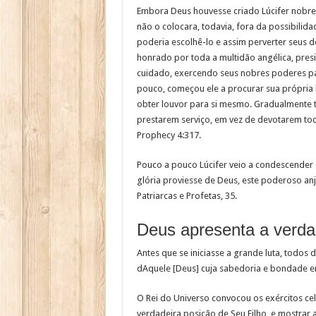
Embora Deus houvesse criado Lúcifer nobre e
não o colocara, todavia, fora da possibilid
poderia escolhê-lo e assim perverter seus 
honrado por toda a multidão angélica, pre
cuidado, exercendo seus nobres poderes par
pouco, começou ele a procurar sua própria 
obter louvor para si mesmo. Gradualmente t
prestarem serviço, em vez de devotarem toda
Prophecy 4:317.
Pouco a pouco Lúcifer veio a condescender
glória proviesse de Deus, este poderoso anj
Patriarcas e Profetas, 35.
Deus apresenta a verdad
Antes que se iniciasse a grande luta, todos
dAquele [Deus] cuja sabedoria e bondade er
O Rei do Universo convocou os exércitos cele
verdadeira posição de Seu Filho, e mostrar 