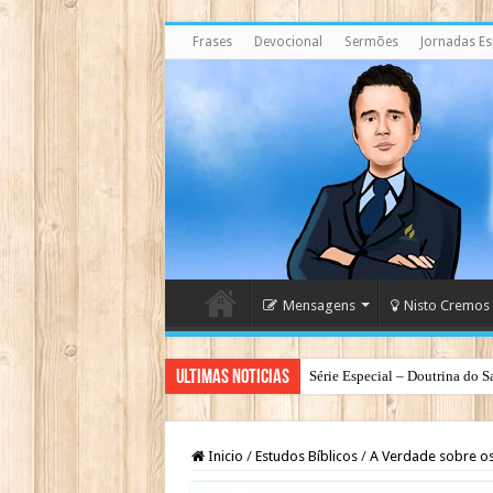
Frases
Devocional
Sermões
Jornadas Esp
Mensagens
Nisto Cremos
Ultimas Noticias
Série Especial – Doutrina do S
Antes da Porta se Fechar: A Me
Inicio
/
Estudos Bíblicos
/
A Verdade sobre os