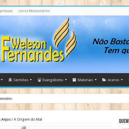
irituais
Livros Missionários
Sermões
Evangelismo
Materiais
Acervo
antuário
nsagem Profética do Santuário Celestial
 Anjos
/
A Origem do Mal
Quem 