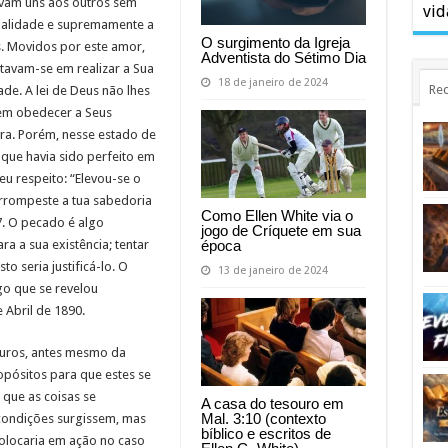
am uns aos outros sem
vid
ialidade e supremamente a
O surgimento da Igreja
. Movidos por este amor,
Adventista do Sétimo Dia
itavam-se em realizar a Sua
18 de janeiro de 2024
Rec
ade. A lei de Deus não lhes
em obedecer a Seus
ra. Porém, nesse estado de
 que havia sido perfeito em
eu respeito: “Elevou-se o
orrompeste a tua sabedoria
Como Ellen White via o
7. O pecado é algo
jogo de Críquete em sua
época
ra a sua existência; tentar
to seria justificá-lo. O
13 de janeiro de 2024
go que se revelou
 Abril de 1890.
turos, antes mesmo da
pósitos para que estes se
 que as coisas se
A casa do tesouro em
Mal. 3:10 (contexto
condições surgissem, mas
bíblico e escritos de
colocaria em ação no caso