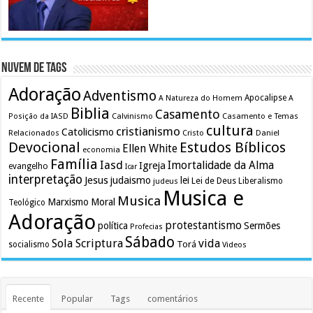
Nuvem de Tags
Adoração
Adventismo
Apocalipse
A Natureza do Homem
A
Biblia
Casamento
Calvinismo
Casamento e Temas
Posição da IASD
cultura
cristianismo
Catolicismo
Relacionados
Cristo
Daniel
Devocional
Estudos Bíblicos
Ellen White
economia
Família
Iasd
Imortalidade da Alma
Igreja
evangelho
Icar
interpretação
Jesus
judaismo
lei
Lei de Deus
judeus
Liberalismo
Musica e
Musica
Marxismo
Moral
Teológico
Adoração
protestantismo
política
Sermões
Profecias
Sábado
Sola Scriptura
vida
Torá
socialismo
Videos
Recente
Popular
Tags
comentários