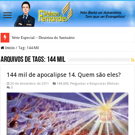
Série Especial – Doutrina do Santuário
Antes da Porta se Fechar: A Mensagem Profética do Santuário Celestial
Inicio
/
Tag:
144 Mil
Arquivos de Tags:
144 Mil
144 mil de apocalipse 14. Quem são eles?
20 de dezembro de 2011
144,000
,
Perguntas e Respostas Bíblicas
0