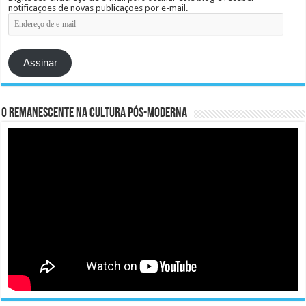
notificações de novas publicações por e-mail.
Endereço
de
e-
mail
Assinar
O remanescente na cultura pós-moderna