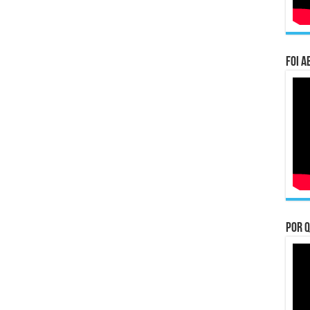
Foi a
Por q