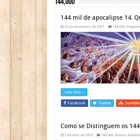
144,000
144 mil de apocalipse 14. 
20 de dezembro de 2011
144,000
,
Pergunta
Saiba Mais »
Facebook
Twitter
Stumbl
Como se Distinguem os 144
3 de abril de 2010
144,000
,
Revista Adventi