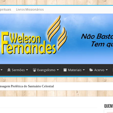
irituais
Livros Missionários
Sermões
Evangelismo
Materiais
Acervo
nsagem Profética do Santuário Celestial
Quem 