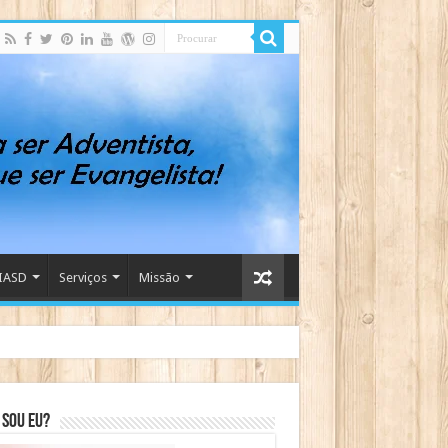
IASD
Serviços
Missão
sou eu?