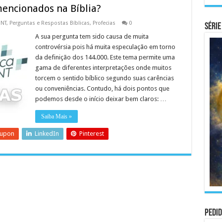
encionados na Bíblia?
 NT
,
Perguntas e Respostas Bíblicas
,
Profecias
0
Série
A sua pergunta tem sido causa de muita
controvérsia pois há muita especulação em torno
da definição dos 144.000. Este tema permite uma
gama de diferentes interpretações onde muitos
torcem o sentido bíblico segundo suas carências
ou conveniências. Contudo, há dois pontos que
podemos desde o início deixar bem claros: …
Saiba Mais »
eupon
LinkedIn
Pinterest
Pedid