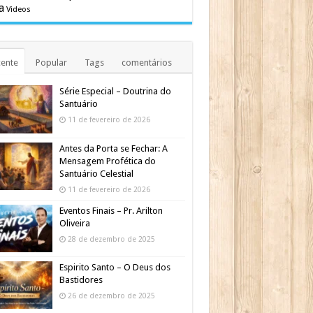
a
Videos
ente
Popular
Tags
comentários
Série Especial – Doutrina do
Santuário
11 de fevereiro de 2026
Antes da Porta se Fechar: A
Mensagem Profética do
Santuário Celestial
11 de fevereiro de 2026
Eventos Finais – Pr. Arilton
Oliveira
28 de dezembro de 2025
Espirito Santo – O Deus dos
Bastidores
26 de dezembro de 2025