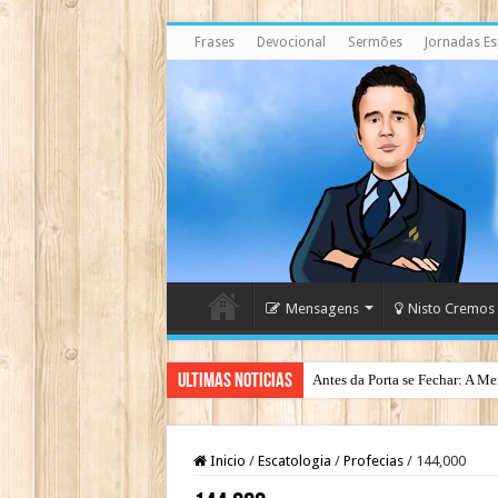
Frases
Devocional
Sermões
Jornadas Esp
Mensagens
Nisto Cremos
Ultimas Noticias
Antes da Porta se Fechar: A Me
Inicio
/
Escatologia
/
Profecias
/
144,000