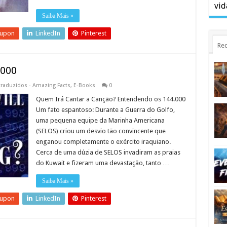
vid
Saiba Mais »
eupon
LinkedIn
Pinterest
Rec
.000
traduzidos - Amazing Facts
,
E-Books
0
Quem Irá Cantar a Canção? Entendendo os 144.000
Um fato espantoso: Durante a Guerra do Golfo,
uma pequena equipe da Marinha Americana
(SELOS) criou um desvio tão convincente que
enganou completamente o exército iraquiano.
Cerca de uma dúzia de SELOS invadiram as praias
do Kuwait e fizeram uma devastação, tanto …
Saiba Mais »
eupon
LinkedIn
Pinterest