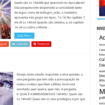
Quem são os 144.000 que aparecem no Apocalipse?
Esta pergunta tem despertado a curiosidade tanto
de leigos como de teólogos. João, o revelador,
apresenta este grupo em Apoc. 7 e 14. No capítulo 7,
ele vê os 144 mil quando são selados, e, no capítulo
14, vê-os sobre o Monte …
Nuve
Saiba Mais »
A
eupon
LinkedIn
Pinterest
Ho
Calv
Rela
cu
Ell
evan
Desejo neste estudo responder a uma questão, a
Imo
uma pergunta que tem sido a preocupação de
Jes
muitos cristãos que lêem a Bíblia. Você está
Teol
envolvido quer queira, quer não. A pergunta
M
é: QUAL É A MENSAGEM DOS 144 MIL? Quem são
polí
os 144 mil? Quais são os seus privilégios e por que
soci
…