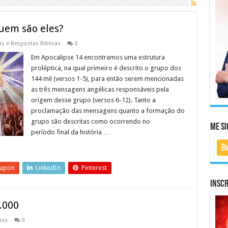
Quem são eles?
s e Respostas Bíblicas
0
Em Apocalipse 14 encontramos uma estrutura
proléptica, na qual primeiro é descrito o grupo dos
144 mil (versos 1-5), para então serem mencionadas
as três mensagens angélicas responsáveis pela
origem desse grupo (versos 6-12). Tanto a
proclamação das mensagens quanto a formação do
grupo são descritas como ocorrendo no
Me Si
período final da história …
eupon
LinkedIn
Pinterest
Inscr
.000
sta
0