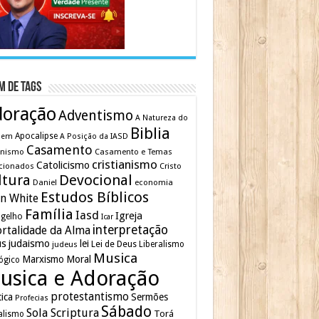
m de Tags
doração
Adventismo
A Natureza do
Biblia
Apocalipse
mem
A Posição da IASD
Casamento
inismo
Casamento e Temas
cristianismo
Catolicismo
cionados
Cristo
ltura
Devocional
Daniel
economia
Estudos Bíblicos
en White
Família
Iasd
Igreja
gelho
Icar
interpretação
rtalidade da Alma
us
judaismo
lei
Lei de Deus
judeus
Liberalismo
Musica
Marxismo
Moral
ógico
usica e Adoração
protestantismo
tica
Sermões
Profecias
Sábado
Sola Scriptura
Torá
alismo