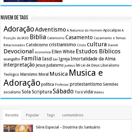
Nuvem de Tags
Adoração
Adventismo
Apocalipse
A Natureza do Homem
A
Biblia
Casamento
Calvinismo
Casamento e Temas
Posição da IASD
cultura
cristianismo
Catolicismo
Relacionados
Cristo
Daniel
Devocional
Estudos Bíblicos
Ellen White
economia
Família
Iasd
Imortalidade da Alma
Igreja
evangelho
Icar
interpretação
Jesus
judaismo
lei
Lei de Deus
judeus
Liberalismo
Musica e
Musica
Marxismo
Moral
Teológico
Adoração
protestantismo
política
Sermões
Profecias
Sábado
Sola Scriptura
vida
Torá
socialismo
Videos
Recente
Popular
Tags
comentários
Série Especial – Doutrina do Santuário