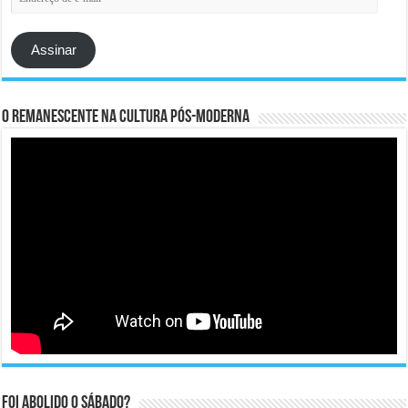
de
e-
mail
Assinar
O remanescente na cultura pós-moderna
Foi abolido o sábado?