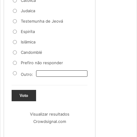
Católica
Judaica
Testemunha de Jeová
Espiríta
Islâmica
Candomblé
Prefiro não responder
Outro:
Voto
Visualizar resultados
Crowdsignal.com