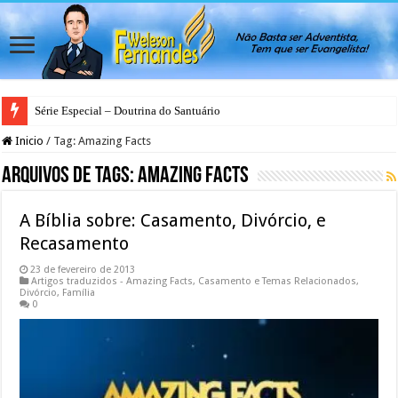
Série Especial – Doutrina do Santuário
Inicio
/
Tag:
Amazing Facts
Arquivos de Tags:
Amazing Facts
A Bíblia sobre: Casamento, Divórcio, e
Recasamento
23 de fevereiro de 2013
Artigos traduzidos - Amazing Facts
,
Casamento e Temas Relacionados
,
Divórcio
,
Família
0