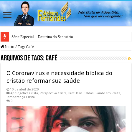
Série Especial – Doutrina do Santuário
Antes da Porta se Fechar: A Mensagem Profética do Santuário Celestial
Inicio
/
Tag:
Café
Arquivos de Tags:
Café
O Coronavírus e necessidade bíblica do
cristão reformar sua saúde
10 de abril de 2020
Apologética Cristã
,
Perspectiva Cristã
,
Prof. Davi Caldas
,
Saúde em Pauta
,
Temperança Cristã
0