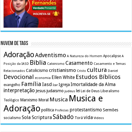
Nuvem de Tags
Adoração
Adventismo
Apocalipse
A Natureza do Homem
A
Biblia
Casamento
Calvinismo
Casamento e Temas
Posição da IASD
cultura
cristianismo
Catolicismo
Relacionados
Cristo
Daniel
Devocional
Estudos Bíblicos
Ellen White
economia
Família
Iasd
Imortalidade da Alma
Igreja
evangelho
Icar
interpretação
Jesus
judaismo
lei
Lei de Deus
judeus
Liberalismo
Musica e
Musica
Marxismo
Moral
Teológico
Adoração
protestantismo
política
Sermões
Profecias
Sábado
Sola Scriptura
vida
Torá
socialismo
Videos