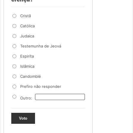
Cristã
Católica
Judaica
Testemunha de Jeová
Espiríta
Islâmica
Candomblé
Prefiro não responder
Outro:
Voto