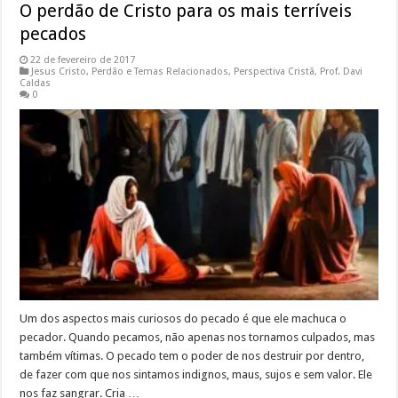
O perdão de Cristo para os mais terríveis
pecados
22 de fevereiro de 2017
Jesus Cristo
,
Perdão e Temas Relacionados
,
Perspectiva Cristã
,
Prof. Davi
Caldas
0
Um dos aspectos mais curiosos do pecado é que ele machuca o
pecador. Quando pecamos, não apenas nos tornamos culpados, mas
também vítimas. O pecado tem o poder de nos destruir por dentro,
de fazer com que nos sintamos indignos, maus, sujos e sem valor. Ele
nos faz sangrar. Cria …