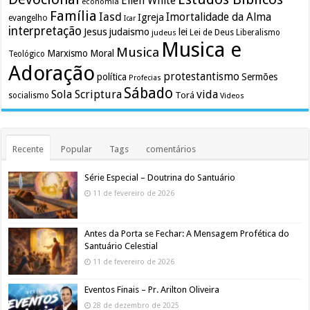
Ellen White
economia
Família
Iasd
Imortalidade da Alma
Igreja
evangelho
Icar
interpretação
Jesus
judaismo
lei
Lei de Deus
judeus
Liberalismo
Musica e
Musica
Marxismo
Moral
Teológico
Adoração
protestantismo
política
Sermões
Profecias
Sábado
Sola Scriptura
vida
Torá
socialismo
Videos
Recente
Popular
Tags
comentários
Série Especial – Doutrina do Santuário
11 de fevereiro de 2026
Antes da Porta se Fechar: A Mensagem Profética do
Santuário Celestial
11 de fevereiro de 2026
Eventos Finais – Pr. Arilton Oliveira
28 de dezembro de 2025