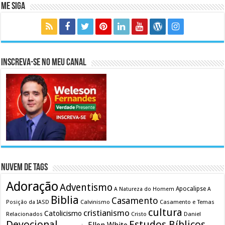
Me Siga
Inscreva-se no meu canal
Nuvem de Tags
Adoração
Adventismo
Apocalipse
A Natureza do Homem
A
Biblia
Casamento
Calvinismo
Casamento e Temas
Posição da IASD
cultura
cristianismo
Catolicismo
Relacionados
Cristo
Daniel
Devocional
Estudos Bíblicos