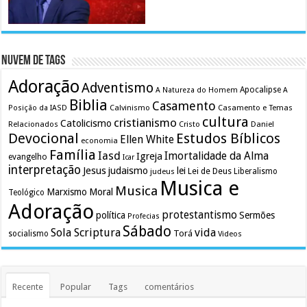
Nuvem de Tags
Adoração
Adventismo
Apocalipse
A Natureza do Homem
A
Biblia
Casamento
Calvinismo
Casamento e Temas
Posição da IASD
cultura
cristianismo
Catolicismo
Relacionados
Cristo
Daniel
Devocional
Estudos Bíblicos
Ellen White
economia
Família
Iasd
Imortalidade da Alma
Igreja
evangelho
Icar
interpretação
Jesus
judaismo
lei
Lei de Deus
judeus
Liberalismo
Musica e
Musica
Marxismo
Moral
Teológico
Adoração
protestantismo
política
Sermões
Profecias
Sábado
Sola Scriptura
vida
Torá
socialismo
Videos
Recente
Popular
Tags
comentários