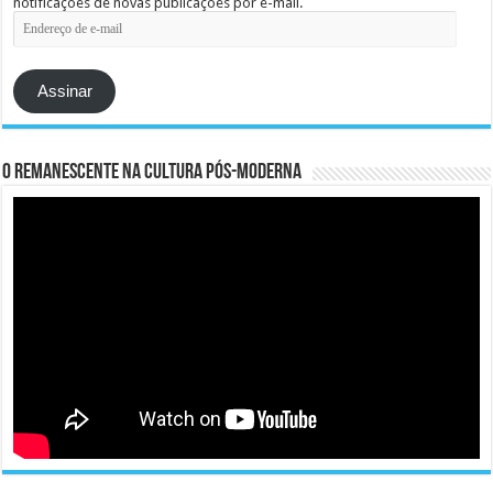
notificações de novas publicações por e-mail.
Endereço
de
e-
mail
Assinar
O remanescente na cultura pós-moderna