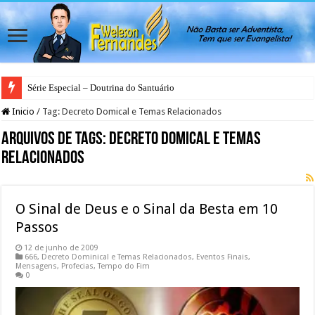
Série Especial – Doutrina do Santuário
Inicio
/
Tag:
Decreto Domical e Temas Relacionados
Arquivos de Tags:
Decreto Domical e Temas
Relacionados
O Sinal de Deus e o Sinal da Besta em 10
Passos
12 de junho de 2009
666
,
Decreto Dominical e Temas Relacionados
,
Eventos Finais
,
Mensagens
,
Profecias
,
Tempo do Fim
0