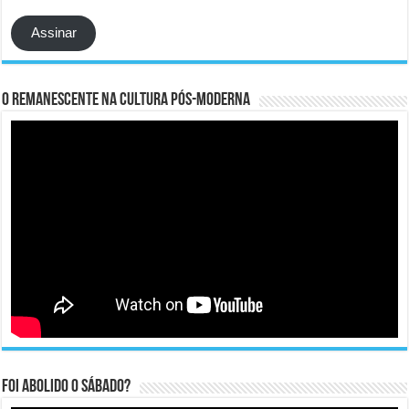
e-
mail
Assinar
O remanescente na cultura pós-moderna
Foi abolido o sábado?