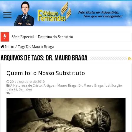
Série Especial – Doutrina do Santuário
Inicio
/
Tag:
Dr. Mauro Braga
Arquivos de Tags:
Dr. Mauro Braga
Quem foi o Nosso Substituto
20 de outubro de 2010
A Natureza de Cristo
,
Artigos - Mauro Braga
,
Dr. Mauro Braga
,
Justificação
pela Fé
,
Sermões
0