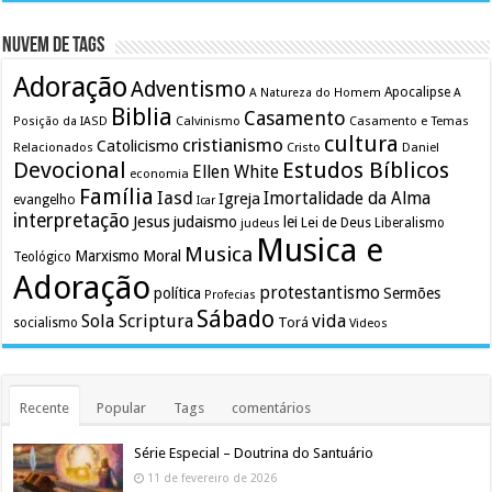
Nuvem de Tags
Adoração
Adventismo
Apocalipse
A Natureza do Homem
A
Biblia
Casamento
Calvinismo
Casamento e Temas
Posição da IASD
cultura
cristianismo
Catolicismo
Relacionados
Cristo
Daniel
Devocional
Estudos Bíblicos
Ellen White
economia
Família
Iasd
Imortalidade da Alma
Igreja
evangelho
Icar
interpretação
Jesus
judaismo
lei
Lei de Deus
judeus
Liberalismo
Musica e
Musica
Marxismo
Moral
Teológico
Adoração
protestantismo
política
Sermões
Profecias
Sábado
Sola Scriptura
vida
Torá
socialismo
Videos
Recente
Popular
Tags
comentários
Série Especial – Doutrina do Santuário
11 de fevereiro de 2026