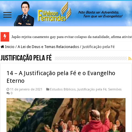
Japão rejeita casamento gay para evitar colapso da natalidade, afirma ativis
Ex-ateu reúne relatos de milagres investigados com base científica: ‘Deus i
Inicio
/
A Lei de Deus e Temas Relacionados
/
Justificação pela Fé
Justificação pela Fé
14 – A Justificação pela Fé e o Evangelho
Eterno
11 de janeiro de 2021
Estudos Bíblicos
,
Justificação pela Fé
,
Sermões
0