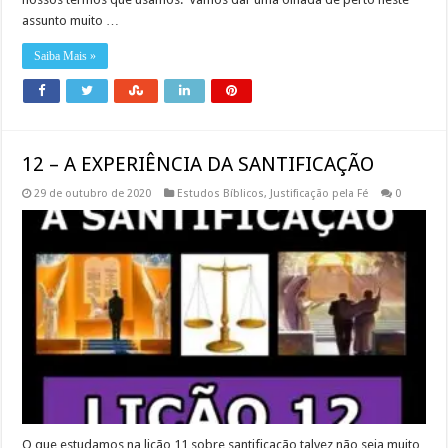
assunto muito …
Saiba Mais »
12 – A EXPERIÊNCIA DA SANTIFICAÇÃO
29 de outubro de 2020
Estudos Bíblicos
,
Justificação pela Fé
0
O que estudamos na lição 11 sobre santificação talvez não seja muito