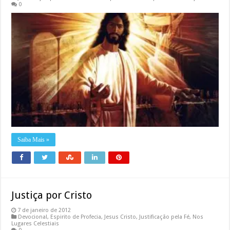
0
Saiba Mais »
Justiça por Cristo
7 de janeiro de 2012
Devocional
,
Espirito de Profecia
,
Jesus Cristo
,
Justificação pela Fé
,
Nos
Lugares Celestiais