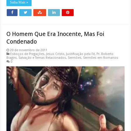
Saiba Mais »
O Homem Que Era Inocente, Mas Foi
Condenado
20 de novembro de 2011
Esboços de Pregações
,
Jesus Cristo
,
Justificação pela Fé
,
Pr. Roberto
Biagini
,
Salvação e Temas Relacionados
,
Sermões
,
Sermões em Romanos
0