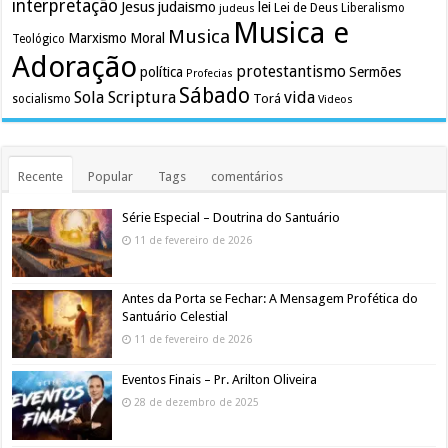
interpretação
Jesus
judaismo
lei
Lei de Deus
judeus
Liberalismo
Musica e
Musica
Marxismo
Moral
Teológico
Adoração
protestantismo
política
Sermões
Profecias
Sábado
Sola Scriptura
vida
Torá
socialismo
Videos
Recente
Popular
Tags
comentários
Série Especial – Doutrina do Santuário
11 de fevereiro de 2026
Antes da Porta se Fechar: A Mensagem Profética do
Santuário Celestial
11 de fevereiro de 2026
Eventos Finais – Pr. Arilton Oliveira
28 de dezembro de 2025