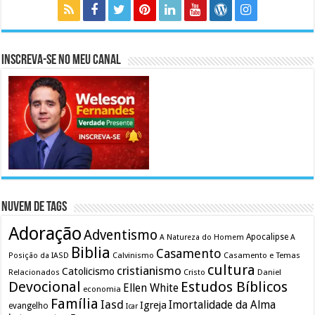
Inscreva-se no meu canal
Nuvem de Tags
Adoração
Adventismo
Apocalipse
A Natureza do Homem
A
Biblia
Casamento
Calvinismo
Casamento e Temas
Posição da IASD
cultura
cristianismo
Catolicismo
Relacionados
Cristo
Daniel
Devocional
Estudos Bíblicos
Ellen White
economia
Família
Iasd
Imortalidade da Alma
Igreja
evangelho
Icar