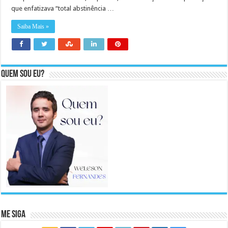
que enfatizava “total abstinência …
Saiba Mais »
Quem sou eu?
Me Siga