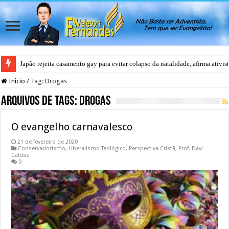
Japão rejeita casamento gay para evitar colapso da natalidade, afirma ativis
Inicio
/
Tag:
Drogas
Arquivos de Tags:
Drogas
O evangelho carnavalesco
21 de fevereiro de 2020
Conservadorismo
,
Liberalismo Teológico
,
Perspectiva Cristã
,
Prof. Davi
Caldas
0