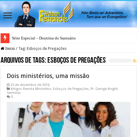
Série Especial – Doutrina do Santuário
Inicio
/
Tag:
Esboços de Pregações
Arquivos de Tags:
Esboços de Pregações
Dois ministérios, uma missão
25 de dezembro de 2016
Artigos Revista Ministério
,
Esboços de Pregações
,
Pr. George Knight
,
Sermões
0