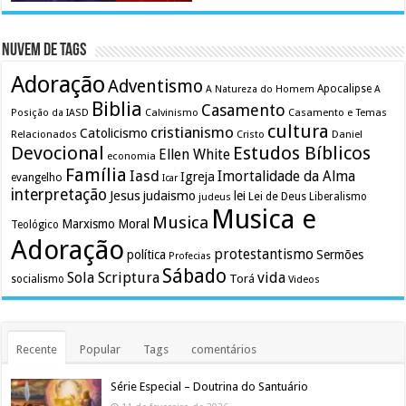
Nuvem de Tags
Adoração
Adventismo
Apocalipse
A Natureza do Homem
A
Biblia
Casamento
Calvinismo
Casamento e Temas
Posição da IASD
cultura
cristianismo
Catolicismo
Relacionados
Cristo
Daniel
Devocional
Estudos Bíblicos
Ellen White
economia
Família
Iasd
Imortalidade da Alma
Igreja
evangelho
Icar
interpretação
Jesus
judaismo
lei
Lei de Deus
judeus
Liberalismo
Musica e
Musica
Marxismo
Moral
Teológico
Adoração
protestantismo
política
Sermões
Profecias
Sábado
Sola Scriptura
vida
Torá
socialismo
Videos
Recente
Popular
Tags
comentários
Série Especial – Doutrina do Santuário