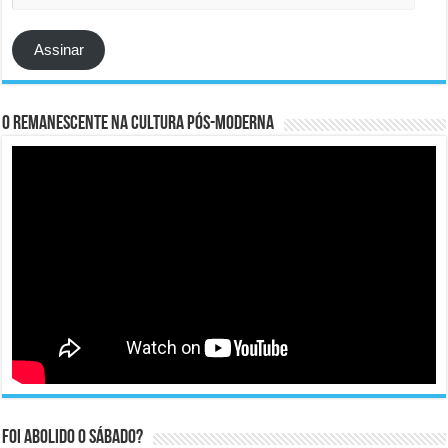
e-
mail
Assinar
O remanescente na cultura pós-moderna
Foi abolido o sábado?