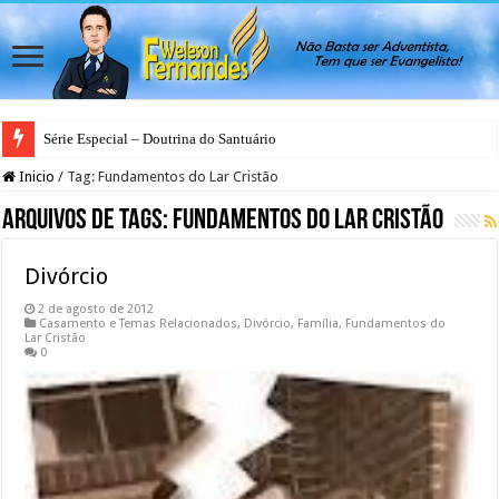
Série Especial – Doutrina do Santuário
Antes da Porta se Fechar: A Mensagem Profética do Santuário Celestial
Inicio
/
Tag:
Fundamentos do Lar Cristão
Arquivos de Tags:
Fundamentos do Lar Cristão
Divórcio
2 de agosto de 2012
Casamento e Temas Relacionados
,
Divórcio
,
Família
,
Fundamentos do
Lar Cristão
0