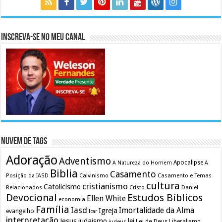
Inscreva-se no meu canal
Nuvem de Tags
Adoração
Adventismo
Apocalipse
A Natureza do Homem
A
Biblia
Casamento
Calvinismo
Casamento e Temas
Posição da IASD
cultura
cristianismo
Catolicismo
Relacionados
Cristo
Daniel
Devocional
Estudos Bíblicos
Ellen White
economia
Família
Iasd
Imortalidade da Alma
Igreja
evangelho
Icar
interpretação
Jesus
judaismo
lei
Lei de Deus
judeus
Liberalismo