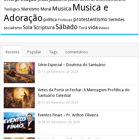
Musica e
Musica
Marxismo
Moral
Teológico
Adoração
protestantismo
política
Sermões
Profecias
Sábado
Sola Scriptura
vida
Torá
socialismo
Videos
Recente
Popular
Tags
comentários
Série Especial – Doutrina do Santuário
11 de fevereiro de 2026
Antes da Porta se Fechar: A Mensagem Profética do
Santuário Celestial
11 de fevereiro de 2026
Eventos Finais – Pr. Arilton Oliveira
28 de dezembro de 2025