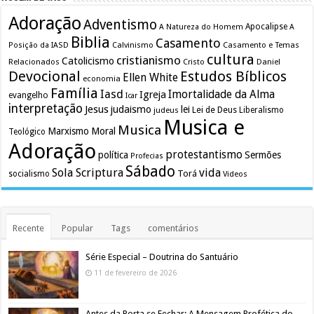
Adoração
Adventismo
Apocalipse
A Natureza do Homem
A
Biblia
Casamento
Calvinismo
Casamento e Temas
Posição da IASD
cultura
cristianismo
Catolicismo
Relacionados
Cristo
Daniel
Devocional
Estudos Bíblicos
Ellen White
economia
Família
Iasd
Imortalidade da Alma
Igreja
evangelho
Icar
interpretação
Jesus
judaismo
lei
Lei de Deus
judeus
Liberalismo
Musica e
Musica
Marxismo
Moral
Teológico
Adoração
protestantismo
política
Sermões
Profecias
Sábado
Sola Scriptura
vida
Torá
socialismo
Videos
Recente
Popular
Tags
comentários
Série Especial – Doutrina do Santuário
11 de fevereiro de 2026
Antes da Porta se Fechar: A Mensagem Profética do