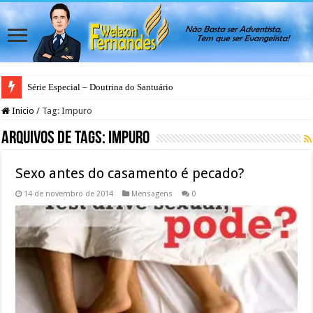
Série Especial – Doutrina do Santuário
Inicio
/
Tag:
Impuro
Arquivos de Tags:
Impuro
Sexo antes do casamento é pecado?
14 de novembro de 2014
Mensagens
0