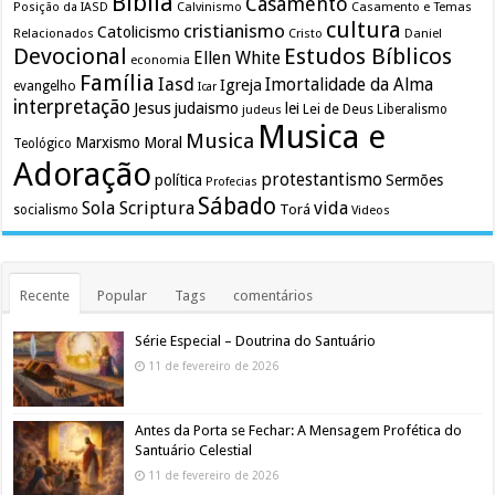
Biblia
Casamento
Calvinismo
Casamento e Temas
Posição da IASD
cultura
cristianismo
Catolicismo
Relacionados
Cristo
Daniel
Devocional
Estudos Bíblicos
Ellen White
economia
Família
Iasd
Imortalidade da Alma
Igreja
evangelho
Icar
interpretação
Jesus
judaismo
lei
Lei de Deus
judeus
Liberalismo
Musica e
Musica
Marxismo
Moral
Teológico
Adoração
protestantismo
política
Sermões
Profecias
Sábado
Sola Scriptura
vida
Torá
socialismo
Videos
Recente
Popular
Tags
comentários
Série Especial – Doutrina do Santuário
11 de fevereiro de 2026
Antes da Porta se Fechar: A Mensagem Profética do
Santuário Celestial
11 de fevereiro de 2026