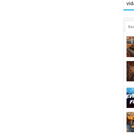
vid
Rec