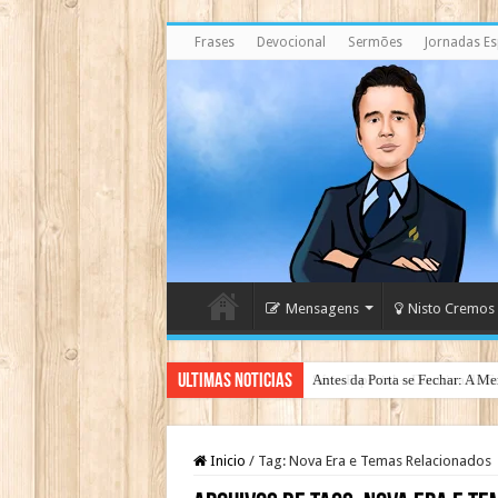
Frases
Devocional
Sermões
Jornadas Esp
Mensagens
Nisto Cremos
Ultimas Noticias
Antes da Porta se Fechar: A Me
Inicio
/
Tag:
Nova Era e Temas Relacionados