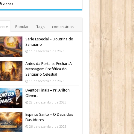
a
Videos
ente
Popular
Tags
comentários
Série Especial – Doutrina do
Santuário
11 de fevereiro de 2026
Antes da Porta se Fechar: A
Mensagem Profética do
Santuário Celestial
11 de fevereiro de 2026
Eventos Finais – Pr. Arilton
Oliveira
28 de dezembro de 2025
Espirito Santo – O Deus dos
Bastidores
26 de dezembro de 2025