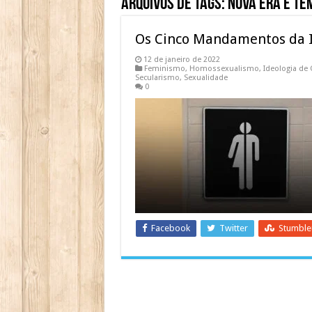
Arquivos de Tags:
Nova Era e Te
Os Cinco Mandamentos da I
12 de janeiro de 2022
Feminismo
,
Homossexualismo
,
Ideologia de
Secularismo
,
Sexualidade
0
Facebook
Twitter
Stumbl