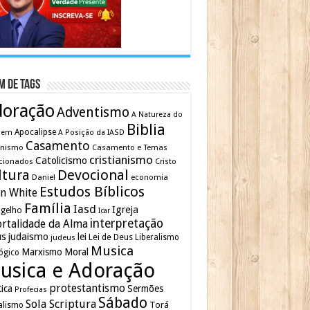
m de Tags
doração
Adventismo
A Natureza do
Biblia
Apocalipse
mem
A Posição da IASD
Casamento
inismo
Casamento e Temas
cristianismo
Catolicismo
cionados
Cristo
ltura
Devocional
Daniel
economia
Estudos Bíblicos
en White
Família
Iasd
Igreja
gelho
Icar
interpretação
rtalidade da Alma
us
judaismo
lei
Lei de Deus
judeus
Liberalismo
Musica
Marxismo
Moral
ógico
usica e Adoração
protestantismo
tica
Sermões
Profecias
Sábado
Sola Scriptura
Torá
alismo