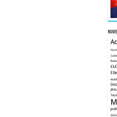
Nuve
A
Ho
Calv
Rela
cu
Ell
evan
Imo
Jes
Teol
M
polí
soci