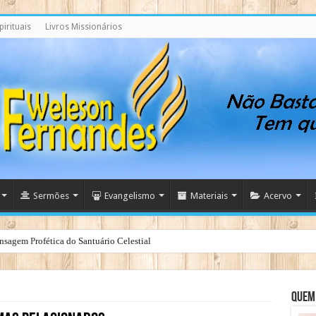
irituais
Livros Missionários
Sermões
Evangelismo
Materiais
Acervo
nsagem Profética do Santuário Celestial
Quem 