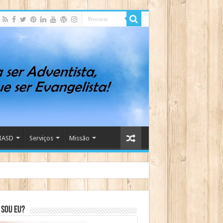
IASD
Serviços
Missão
sou eu?