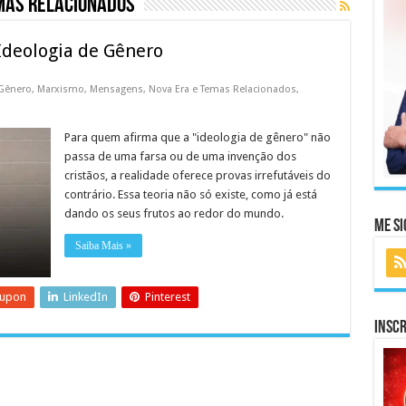
mas Relacionados
deologia de Gênero
 Gênero
,
Marxismo
,
Mensagens
,
Nova Era e Temas Relacionados
,
Para quem afirma que a "ideologia de gênero" não
passa de uma farsa ou de uma invenção dos
cristãos, a realidade oferece provas irrefutáveis do
contrário. Essa teoria não só existe, como já está
dando os seus frutos ao redor do mundo.
Me Si
Saiba Mais »
eupon
LinkedIn
Pinterest
Inscr