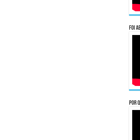
Foi a
Por q